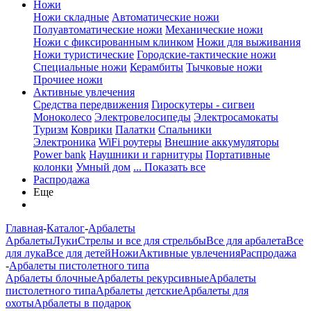
Ножи
Ножи складные
Автоматические ножи
Полуавтоматические ножи
Механические ножи
Ножи с фиксированным клинком
Ножи для выживания
Ножи туристические
Городские-тактические ножи
Специальные ножи
Керамбиты
Тычковые ножи
Прочиее ножи
Активные увлечения
Средства передвижения
Гироскутеры - сигвеи
Моноколесо
Электровелосипеды
Электросамокаты
Туризм
Коврики
Палатки
Спальники
Электроника
WiFi роутеры
Внешние аккумуляторы
Power bank
Наушники и гарнитуры
Портативные
колонки
Умный дом
... Показать все
Распродажа
Еще
Главная
-
Каталог
-
Арбалеты
Арбалеты
Луки
Стрелы и все для стрельбы
Все для арбалета
Все
для лука
Все для детей
Ножи
Активные увлечения
Распродажа
-
Арбалеты пистолетного типа
Арбалеты блочные
Арбалеты рекурсивные
Арбалеты
пистолетного типа
Арбалеты детские
Арбалеты для
охоты
Арбалеты в подарок