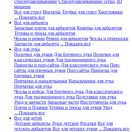
стрелоулавливающие
Стрелоулавливающие сетки
3D
мишени
Все для стрел
Инсерты
Трубки для стрел
Хвостовики
... Показать все
Все для арбалета
Запасные плечи для арбалетов
Киверы для арбалетов
Тетивы и тросы для арбалетов
Чехлы и ремни
Ремни для арбалетов
Чехлы и переноски
Запчасти для арбалета
... Показать все
Все для лука
Полочки для луков
Для блочного лука
Полочки для
классических луков
Для традиционного лука
Прицелы и пип-сайты
Для классического лука
Пип-
сайты для блочных луков
Пип-сайты
Прицелы для
блочных луков
Перчатки и напалечьники
Напальчники для лука
Перчатки для лука
Чехлы и кейсы
Для блочного лука
Для классического
лука
Для традиционного лука
Подставки для лука
Уход и запчасти
Запасные части
Инструменты для лука
Плечи и Планки
Тетивы и тросы для луков
Уход
... Показать все
Все для детей
Детские арбалеты
Луки детские
Рогатки
Все для
детских арбалетов
Все для детских луков
... Показать все