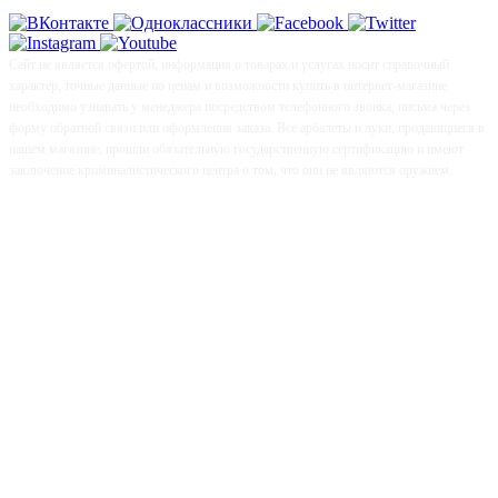
Сайт не является офертой, информация о товарах и услугах носит справочный
характер, точные данные по ценам и возможности купить в интернет-магазине
необходимо узнавать у менеджера посредством телефонного звонка, письма через
форму обратной связи или оформления заказа. Все арбалеты и луки, продающиеся в
нашем магазине, прошли обязательную государственную сертификацию и имеют
заключение криминалистического центра о том, что они не являются оружием.