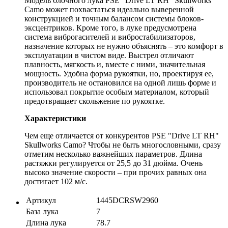
Модель блочного лука PSE "Drive LT RH" Skullworks
Camo может похвастаться идеально выверенной
конструкцией и точным балансом системы блоков-
эксцентриков. Кроме того, в луке предусмотрена
система виброгасителей и вибростабилизаторов,
назначение которых не нужно объяснять – это комфорт в
эксплуатации в чистом виде. Выстрел отличают
плавность, мягкость и, вместе с ними, значительная
мощность. Удобна форма рукоятки, но, проектируя ее,
производитель не остановился на одной лишь форме и
использовал покрытие особым материалом, который
предотвращает скольжение по рукоятке.
Характеристики
Чем еще отличается от конкурентов PSE "Drive LT RH"
Skullworks Camo? Чтобы не быть многословными, сразу
отметим несколько важнейших параметров. Длина
растяжки регулируется от 25,5 до 31 дюйма. Очень
высоко значение скорости – при прочих равных она
достигает 102 м/с.
Артикул
1445DCRSW2960
База лука
7
Длина лука
78.7