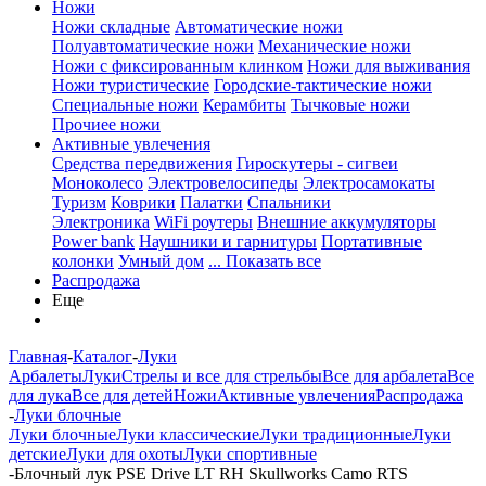
Ножи
Ножи складные
Автоматические ножи
Полуавтоматические ножи
Механические ножи
Ножи с фиксированным клинком
Ножи для выживания
Ножи туристические
Городские-тактические ножи
Специальные ножи
Керамбиты
Тычковые ножи
Прочиее ножи
Активные увлечения
Средства передвижения
Гироскутеры - сигвеи
Моноколесо
Электровелосипеды
Электросамокаты
Туризм
Коврики
Палатки
Спальники
Электроника
WiFi роутеры
Внешние аккумуляторы
Power bank
Наушники и гарнитуры
Портативные
колонки
Умный дом
... Показать все
Распродажа
Еще
Главная
-
Каталог
-
Луки
Арбалеты
Луки
Стрелы и все для стрельбы
Все для арбалета
Все
для лука
Все для детей
Ножи
Активные увлечения
Распродажа
-
Луки блочные
Луки блочные
Луки классические
Луки традиционные
Луки
детские
Луки для охоты
Луки спортивные
-
Блочный лук PSE Drive LT RH Skullworks Camo RTS