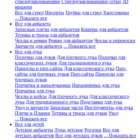
стрелоулавливающие
Стрелоулавливающие сетки
3D
мишени
Все для стрел
Инсерты
Трубки для стрел
Хвостовики
... Показать все
Все для арбалета
Запасные плечи для арбалетов
Киверы для арбалетов
Тетивы и тросы для арбалетов
Чехлы и ремни
Ремни для арбалетов
Чехлы и переноски
Запчасти для арбалета
... Показать все
Все для лука
Полочки для луков
Для блочного лука
Полочки для
классических луков
Для традиционного лука
Прицелы и пип-сайты
Для классического лука
Пип-
сайты для блочных луков
Пип-сайты
Прицелы для
блочных луков
Перчатки и напалечьники
Напальчники для лука
Перчатки для лука
Чехлы и кейсы
Для блочного лука
Для классического
лука
Для традиционного лука
Подставки для лука
Уход и запчасти
Запасные части
Инструменты для лука
Плечи и Планки
Тетивы и тросы для луков
Уход
... Показать все
Все для детей
Детские арбалеты
Луки детские
Рогатки
Все для
детских арбалетов
Все для детских луков
... Показать все