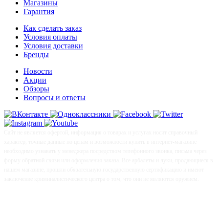
Магазины
Гарантия
Как сделать заказ
Условия оплаты
Условия доставки
Бренды
Новости
Акции
Обзоры
Вопросы и ответы
Сайт не является офертой, информация о товарах и услугах носит справочный
характер, точные данные по ценам и возможности купить в интернет-магазине
необходимо узнавать у менеджера посредством телефонного звонка, письма через
форму обратной связи или оформления заказа. Все арбалеты и луки, продающиеся в
нашем магазине, прошли обязательную государственную сертификацию и имеют
заключение криминалистического центра о том, что они не являются оружием.