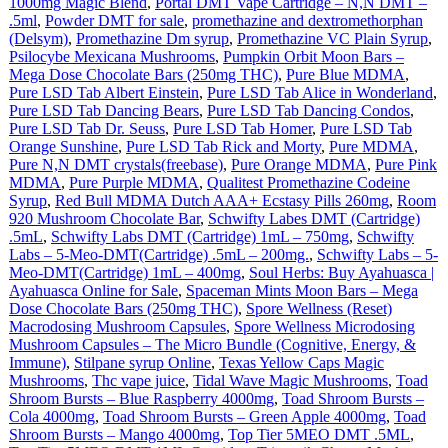
1000mg Magic Blend
,
Portal DMT Vape Cartridge – N,N DMT –
.5ml
,
Powder DMT for sale
,
promethazine and dextromethorphan
(Delsym)
,
Promethazine Dm syrup
,
Promethazine VC Plain Syrup
,
Psilocybe Mexicana Mushrooms
,
Pumpkin Orbit Moon Bars –
Mega Dose Chocolate Bars (250mg THC)
,
Pure Blue MDMA
,
Pure LSD Tab Albert Einstein
,
Pure LSD Tab Alice in Wonderland
,
Pure LSD Tab Dancing Bears
,
Pure LSD Tab Dancing Condos
,
Pure LSD Tab Dr. Seuss
,
Pure LSD Tab Homer
,
Pure LSD Tab
Orange Sunshine
,
Pure LSD Tab Rick and Morty
,
Pure MDMA
,
Pure N,N DMT crystals(freebase)
,
Pure Orange MDMA
,
Pure Pink
MDMA
,
Pure Purple MDMA
,
Qualitest Promethazine Codeine
Syrup
,
Red Bull MDMA Dutch AAA+ Ecstasy Pills 260mg
,
Room
920 Mushroom Chocolate Bar
,
Schwifty Labes DMT (Cartridge)
.5mL
,
Schwifty Labs DMT (Cartridge) 1mL – 750mg
,
Schwifty
Labs – 5-Meo-DMT(Cartridge) .5mL – 200mg.
,
Schwifty Labs – 5-
Meo-DMT(Cartridge) 1mL – 400mg
,
Soul Herbs: Buy Ayahuasca |
Ayahuasca Online for Sale
,
Spaceman Mints Moon Bars – Mega
Dose Chocolate Bars (250mg THC)
,
Spore Wellness (Reset)
Macrodosing Mushroom Capsules
,
Spore Wellness Microdosing
Mushroom Capsules – The Micro Bundle (Cognitive, Energy, &
Immune)
,
Stilpane syrup Online
,
Texas Yellow Caps Magic
Mushrooms
,
Thc vape juice
,
Tidal Wave Magic Mushrooms
,
Toad
Shroom Bursts – Blue Raspberry 4000mg
,
Toad Shroom Bursts –
Cola 4000mg
,
Toad Shroom Bursts – Green Apple 4000mg
,
Toad
Shroom Bursts – Mango 4000mg
,
Top Tier 5MEO DMT .5ML
,