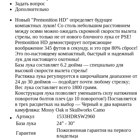
Задать вопрос
Дополнительно
Новый "Premonition HD" определяет будущее
компактных луков! Со столь небольшим расстоянием
между осями можно ожидать скромной скорости вылета
стрелы, но только не от нового блочного лука от PSE!
Premonition HD демонстрирует потрясающие
воображение 345 футов в секунду, и это при 80% сбросе!
Это по-настоящему компактный, быстрый и надежный
лук для настоящего охотника!
База лука составляет 6.2 дюйма — специально для
высокой скорости вылета стрелы!
Растяжка лука регулируется в широчайшем диапазоне от
24 до 30 дюймов — подойдет почти любому стрелку;
Вес лука составляет всего 1800 грамм.
Конструкция лука позволяет уменьшить силу натяжения
поворотом болтов плеч (до 10 поворотов!) Поставляется
в трех расцветках на выбор — Черный и два варианта
камуфляжа: Mossy Oak и Skullworks Camo
Артикул
1533HDRSW2960
База лука
24” - 30"
Пожизненная гарантия на первого
Гарантия
владельца