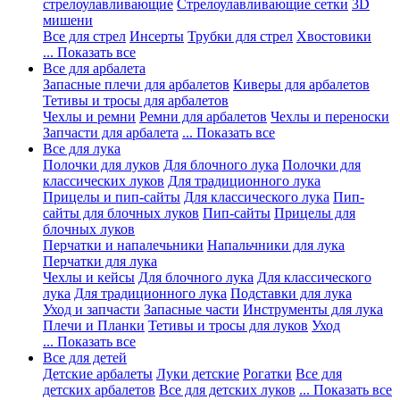
стрелоулавливающие
Стрелоулавливающие сетки
3D
мишени
Все для стрел
Инсерты
Трубки для стрел
Хвостовики
... Показать все
Все для арбалета
Запасные плечи для арбалетов
Киверы для арбалетов
Тетивы и тросы для арбалетов
Чехлы и ремни
Ремни для арбалетов
Чехлы и переноски
Запчасти для арбалета
... Показать все
Все для лука
Полочки для луков
Для блочного лука
Полочки для
классических луков
Для традиционного лука
Прицелы и пип-сайты
Для классического лука
Пип-
сайты для блочных луков
Пип-сайты
Прицелы для
блочных луков
Перчатки и напалечьники
Напальчники для лука
Перчатки для лука
Чехлы и кейсы
Для блочного лука
Для классического
лука
Для традиционного лука
Подставки для лука
Уход и запчасти
Запасные части
Инструменты для лука
Плечи и Планки
Тетивы и тросы для луков
Уход
... Показать все
Все для детей
Детские арбалеты
Луки детские
Рогатки
Все для
детских арбалетов
Все для детских луков
... Показать все