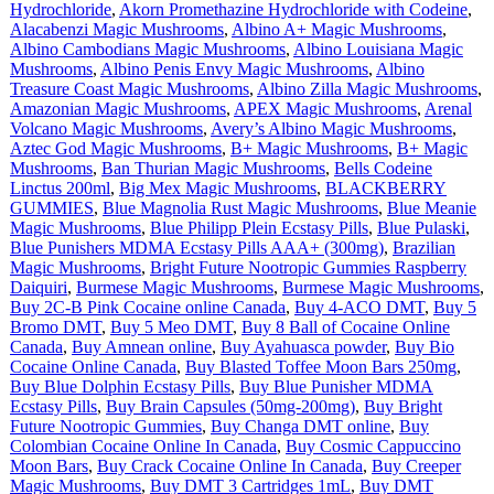
Hydrochloride
,
Akorn Promethazine Hydrochloride with Codeine
,
Alacabenzi Magic Mushrooms
,
Albino A+ Magic Mushrooms
,
Albino Cambodians Magic Mushrooms
,
Albino Louisiana Magic
Mushrooms
,
Albino Penis Envy Magic Mushrooms
,
Albino
Treasure Coast Magic Mushrooms
,
Albino Zilla Magic Mushrooms
,
Amazonian Magic Mushrooms
,
APEX Magic Mushrooms
,
Arenal
Volcano Magic Mushrooms
,
Avery’s Albino Magic Mushrooms
,
Aztec God Magic Mushrooms
,
B+ Magic Mushrooms
,
B+ Magic
Mushrooms
,
Ban Thurian Magic Mushrooms
,
Bells Codeine
Linctus 200ml
,
Big Mex Magic Mushrooms
,
BLACKBERRY
GUMMIES
,
Blue Magnolia Rust Magic Mushrooms
,
Blue Meanie
Magic Mushrooms
,
Blue Philipp Plein Ecstasy Pills
,
Blue Pulaski
,
Blue Punishers MDMA Ecstasy Pills AAA+ (300mg)
,
Brazilian
Magic Mushrooms
,
Bright Future Nootropic Gummies Raspberry
Daiquiri
,
Burmese Magic Mushrooms
,
Burmese Magic Mushrooms
,
Buy 2C-B Pink Cocaine online Canada
,
Buy 4-ACO DMT
,
Buy 5
Bromo DMT
,
Buy 5 Meo DMT
,
Buy 8 Ball of Cocaine Online
Canada
,
Buy Amnean online
,
Buy Ayahuasca powder
,
Buy Bio
Cocaine Online Canada
,
Buy Blasted Toffee Moon Bars 250mg
,
Buy Blue Dolphin Ecstasy Pills
,
Buy Blue Punisher MDMA
Ecstasy Pills
,
Buy Brain Capsules (50mg-200mg)
,
Buy Bright
Future Nootropic Gummies
,
Buy Changa DMT online
,
Buy
Colombian Cocaine Online In Canada
,
Buy Cosmic Cappuccino
Moon Bars
,
Buy Crack Cocaine Online In Canada
,
Buy Creeper
Magic Mushrooms
,
Buy DMT 3 Cartridges 1mL
,
Buy DMT