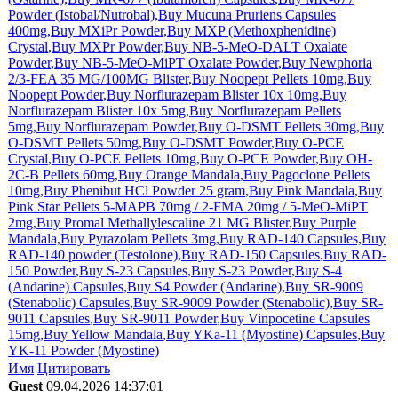
Powder (Istobal/Nutrobal)
,
Buy Mucuna Pruriens Capsules
400mg
,
Buy MXiPr Powder
,
Buy MXP (Methoxphenidine)
Crystal
,
Buy MXPr Powder,
Buy NB-5-MeO-DALT Oxalate
Powder
,
Buy NB-5-MeO-MiPT Oxalate Powder
,
Buy Newphoria
2/3-FEA 35 MG/100MG Blister
,
Buy Noopept Pellets 10mg
,
Buy
Noopept Powder
,
Buy Norflurazepam Blister 10x 10mg
,
Buy
Norflurazepam Blister 10x 5mg
,
Buy Norflurazepam Pellets
5mg
,
Buy Norflurazepam Powder
,
Buy O-DSMT Pellets 30mg
,
Buy
O-DSMT Pellets 50mg
,
Buy O-DSMT Powder
,
Buy O-PCE
Crystal
,
Buy O-PCE Pellets 10mg
,
Buy O-PCE Powder
,
Buy OH-
2C-B Pellets 60mg
,
Buy Orange Mandala
,
Buy Pagoclone Pellets
10mg
,
Buy Phenibut HCl Powder 25 gram
,
Buy Pink Mandala
,
Buy
Pink Star Pellets 5-MAPB 70mg / 2-FMA 20mg / 5-MeO-MiPT
2mg
,
Buy Promal Methallylescaline 21 MG Blister
,
Buy Purple
Mandala,
Buy Pyrazolam Pellets 3mg
,
Buy RAD-140 Capsules,
Buy
RAD-140 powder (Testolone)
,
Buy RAD-150 Capsules
,
Buy RAD-
150 Powder
,
Buy S-23 Capsules
,
Buy S-23 Powder
,
Buy S-4
(Andarine) Capsules
,
Buy S4 Powder (Andarine)
,
Buy SR-9009
(Stenabolic) Capsules
,
Buy SR-9009 Powder (Stenabolic)
,
Buy SR-
9011 Capsules
,
Buy SR-9011 Powder
,
Buy Vinpocetine Capsules
15mg
,
Buy Yellow Mandala
,
Buy YKa-11 (Myostine) Capsules
,
Buy
YK-11 Powder (Myostine)
Имя
Цитировать
Guest
09.04.2026 14:37:01