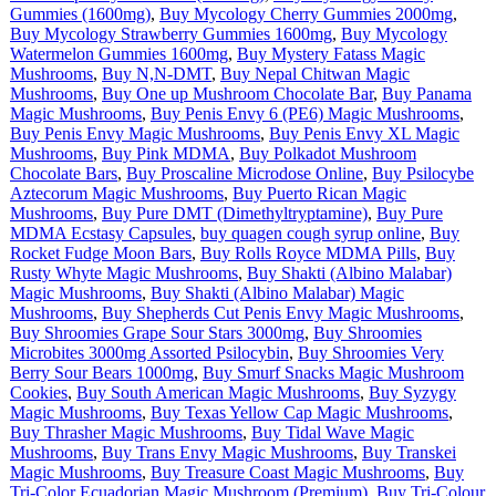
Gummies (1600mg)
,
Buy Mycology Cherry Gummies 2000mg
,
Buy Mycology Strawberry Gummies 1600mg
,
Buy Mycology
Watermelon Gummies 1600mg
,
Buy Mystery Fatass Magic
Mushrooms
,
Buy N,N-DMT
,
Buy Nepal Chitwan Magic
Mushrooms
,
Buy One up Mushroom Chocolate Bar
,
Buy Panama
Magic Mushrooms
,
Buy Penis Envy 6 (PE6) Magic Mushrooms
,
Buy Penis Envy Magic Mushrooms
,
Buy Penis Envy XL Magic
Mushrooms
,
Buy Pink MDMA
,
Buy Polkadot Mushroom
Chocolate Bars
,
Buy Proscaline Microdose Online
,
Buy Psilocybe
Aztecorum Magic Mushrooms
,
Buy Puerto Rican Magic
Mushrooms
,
Buy Pure DMT (Dimethyltryptamine)
,
Buy Pure
MDMA Ecstasy Capsules
,
buy quagen cough syrup online
,
Buy
Rocket Fudge Moon Bars
,
Buy Rolls Royce MDMA Pills
,
Buy
Rusty Whyte Magic Mushrooms
,
Buy Shakti (Albino Malabar)
Magic Mushrooms
,
Buy Shakti (Albino Malabar) Magic
Mushrooms
,
Buy Shepherds Cut Penis Envy Magic Mushrooms
,
Buy Shroomies Grape Sour Stars 3000mg
,
Buy Shroomies
Microbites 3000mg Assorted Psilocybin
,
Buy Shroomies Very
Berry Sour Bears 1000mg
,
Buy Smurf Snacks Magic Mushroom
Cookies
,
Buy South American Magic Mushrooms
,
Buy Syzygy
Magic Mushrooms
,
Buy Texas Yellow Cap Magic Mushrooms
,
Buy Thrasher Magic Mushrooms
,
Buy Tidal Wave Magic
Mushrooms
,
Buy Trans Envy Magic Mushrooms
,
Buy Transkei
Magic Mushrooms
,
Buy Treasure Coast Magic Mushrooms
,
Buy
Tri-Color Ecuadorian Magic Mushroom (Premium)
,
Buy Tri-Colour