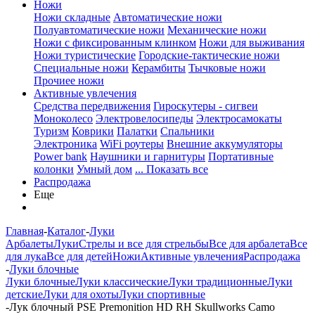
Ножи
Ножи складные
Автоматические ножи
Полуавтоматические ножи
Механические ножи
Ножи с фиксированным клинком
Ножи для выживания
Ножи туристические
Городские-тактические ножи
Специальные ножи
Керамбиты
Тычковые ножи
Прочиее ножи
Активные увлечения
Средства передвижения
Гироскутеры - сигвеи
Моноколесо
Электровелосипеды
Электросамокаты
Туризм
Коврики
Палатки
Спальники
Электроника
WiFi роутеры
Внешние аккумуляторы
Power bank
Наушники и гарнитуры
Портативные
колонки
Умный дом
... Показать все
Распродажа
Еще
Главная
-
Каталог
-
Луки
Арбалеты
Луки
Стрелы и все для стрельбы
Все для арбалета
Все
для лука
Все для детей
Ножи
Активные увлечения
Распродажа
-
Луки блочные
Луки блочные
Луки классические
Луки традиционные
Луки
детские
Луки для охоты
Луки спортивные
-
Лук блочный PSE Premonition HD RH Skullworks Camo