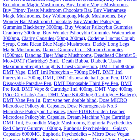
Ecuadorian Magic Mushrooms
,
Buy Trinity Magic Mushrooms
,
Buy Trippy Treats Mushroom Chocolate Bar
,
Buy Vietnamese
Magic Mushrooms
,
Buy Wollongong Magic Mushrooms
,
Buy
Wonder Bar Mushroom Chocolate
,
Buy Wonder Psilocybin
Gummies Blackberry 3000mg
,
Buy Wonder Psilocybin Gummies
Cranberry 3000mg
,
Buy Wonder Psilocybin Gummies Watermelon
3000mg
,
Clarity Capsules (50mg-200mg)
,
Codeine Linctus Cough
Syrup
,
Costa Rican Blue Magic Mushrooms
,
Daddy Long Legs
Magic Mushrooms
,
Dames Gummy Co. – Shroom Gummies
(1500mg)
,
Dancing Tiger Magic Mushrooms
,
Deadhead Chemist 5-
Meo-DMT (Cartridge) .5mL
,
Death Bubba
,
Diabetic Tussin
Maximum Strength Cough & Chest Congestion
,
DMT 1ml 800mg
DMT Vape
,
DMT 1ml Purecybin – 700mg DMT
,
DMT 1ml
Purecybin – 700mg DMT
,
DMT disposable half gram Pen
,
DMT
Disposable Paradise Pen
,
DMT Disposable Third Eye Pen
,
DMT
Pre Roll
,
DMT Vape & Cartridge 1ml 400mg
,
DMT Vape 400mg
(Vice City Labs) .5ml
,
DMT Vape Kit 800mg (Cartridge + Battery)
,
DMT Vape Pen 1g
,
Dmt vape pen double blind
,
Dose MICRO
Microdose Psilocybin Capsules
,
Dose Neurogenesis No.3
Microdose Psilocybin Capsules
,
Dose PURE Golden Teacher
Microdose Psilocybin Capsules
,
Dream Machine Vape Cartridge
DMT 1ml
,
Escondido Magic Mushrooms
,
Euphoria Psychedelics
Red Cherry Gummy 1000mg
,
Euphoria Psychedelics – Galaxy
Capsules 6000MG
,
Euphoria Psychedelics – Micro Dose Vegan
Capsules 6000MG
,
Euphoria Psychedelics – Micro Glow Capsules