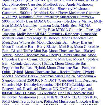
Squares (3000mg)
,
MDMA Capsules
,
MDMA Crystals
,
MDMA
Daily Microdose Capsules
,
Mindfuck Sour Apple Mushroom
Gummies – 5000mg
,
Mindfuck Sour Blueberry Mushroom
Gummies – 5000mg
,
Mindfuck Sour Cherry Mushroom Gummies
– 5000mg
,
Mindfuck Sour Strawberry Mushroom Gummies –
5000mg
,
Molly Bear MDMA Gummies - Blackberry Mango
,
Molly
Bear MDMA Gummies - Lemon Cola
,
Molly Bear MDMA
Gummies - Peach Mint
,
Molly Bear MDMA Gummies - Pineapple
Jalapeno
,
Molly Bear MDMA Gummies - Raspberry Lemonade
,
Monster Penis Envy Magic Mushroom
,
Moon Chocolate Bar
MegaDose Wholesale
,
Moon Chocolate Bar – Berry Blasters
,
Moon Chocolate Bar – Berry Blasters Mini Bar
,
Moon Chocolate
Bar – Blasted Toffee Mini Bar
,
Moon Chocolate Bar – Blasted
Toffee.
,
Moon Chocolate bar – Cherry Blasters Mini Bar
,
Moon
Chocolate Bar – Cosmic Cappuccino Mini Bar
,
Moon Chocolate
Bar – Cosmic Cappuccino | Sativa
,
Moon Chocolate Bar –
Peppermint Parallax | Hybrid
,
Moon Chocolate Bar – Pumpkin
Orbit | Hybrid
,
Moon Chocolate Bar – Rocket Fudge | Hybrid
,
Moon Chocolate Bars – Spaceman Mints | Indica
,
Mycodium –
Symptom Relief 250MG
,
N,N DMT (Cartridge) 1mL Deadhead
Chemist
,
N,N-Dimethyltryptamine
,
NN DMT(Cartridge and
Battery) 1mL Deadhead Chemist
,
NN-DMT (Cartridge) 1mL
800MG MMD Cosmo
,
OG Melmac
,
One Up Chocolate Bar |
Psilocybin Mushrooms | 3.5g
,
PHENERGAN ELIXIR SYRUP
,
PMG Green Syrup for sale
,
PolkaDot Mushroom Chocolate Bars |