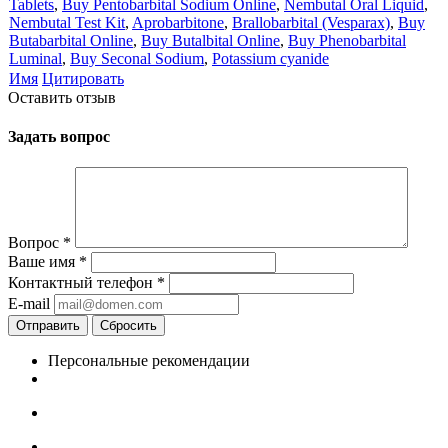
Tablets
,
Buy Pentobarbital Sodium Online
,
Nembutal Oral Liquid
,
Nembutal Test Kit
,
Aprobarbitone
,
Brallobarbital (Vesparax)
,
Buy
Butabarbital Online
,
Buy Butalbital Online
,
Buy Phenobarbital
Luminal
,
Buy Seconal Sodium
,
Potassium cyanide
Имя
Цитировать
Оставить отзыв
Задать вопрос
Вопрос
*
Ваше имя
*
Контактный телефон
*
E-mail
Отправить
Сбросить
Персональные рекомендации