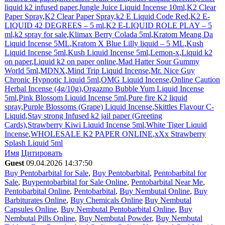
liquid k2 infused paper
,
Jungle Juice Liquid Incense 10ml
,
K2 Clear
Paper Spray
,
K2 Clear Paper Spray
,
k2 E Liquid Code Red
,
K2 E-
LIQUID 42 DEGREES – 5 ml
,
K2 E-LIQUID ROLE PLAY – 5
ml
,
k2 spray for sale
,
Klimax Berry Colada 5ml
,
Kratom Meang Da
Liquid Incense 5ML
,
Kratom X Blue Lilly liquid – 5 ML
,
Kush
Liquid Incense 5ml
,
Kush Liquid Incense 5ml
,
Lemon-x
,
Liquid k2
on paper
,
Liquid k2 on paper online
,
Mad Hatter Sour Gummy
World 5ml
,
MDNX
,
Mind Trip Liquid Incense
,
Mr. Nice Guy
Chronic Hypnotic Liquid 5ml
,
OMG Liquid Incense
,
Online Caution
Herbal Incense (4g/10g)
,
Orgazmo Bubble Yum Liquid Incense
5ml
,
Pink Blossom Liquid Incense 5ml
,
Pure fire K2 liquid
spray
,
Purple Blossoms (Grape) Liquid Incense
,
Skittles Flavour C-
Liquid
,
Stay strong Infused k2 jail paper (Greeting
Cards)
,
Strawberry Kiwi Liquid Incense 5ml
,
White Tiger Liquid
Incense
,
WHOLESALE K2 PAPER ONLINE
,
xXx Strawberry
Splash Liquid 5ml
Имя
Цитировать
Guest
09.04.2026 14:37:50
Buy Pentobarbital for Sale
,
Buy Pentobarbital
,
Pentobarbital for
Sale
,
Buypentobarbital for Sale Online
,
Pentobarbital Near Me
,
Pentobarbital Online
,
Pentobarbital
,
Buy Nembutal Online
,
Buy
Barbiturates Online
,
Buy Chemicals Online
Buy Nembutal
Capsules Online
,
Buy Nembutal Pentobarbital Online
,
Buy
Nembutal Pills Online
,
Buy Nembutal Powder
,
Buy Nembutal