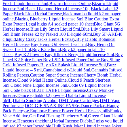
Fresh Liquid Incense 5ml
,
Bizarro Incense Online
,
Bizarro Liquid
Incense 5ml
,
Black Diamond Herbal Incense 10g
,
Black Label k2
Paper
,
Black Lion Herbal Incense
,
black mamba liquid k2 on paper
online
,
Blazing Blueberry Liquid Incense 5ml
,
Blue Caution Extra
Extra Potent Legal highs A4 soaked paper 10 sheet
Blue Giant 5G
Herbal incense
,
Blue Lily Smart Liquid 5ml
,
Blue Lily Smart Liquid
5ml
,
Brain Freeze k2 by Naked 100 E-liquid-60ml
,
Buy 5F-AKB48
c liquid
,
Buy Crazy Jacks Herbal Ecstasy
,
Buy Diablo Botanical
Herbal Incense
,
Buy Hemp Oil Sweet Leaf 1ml
,
Buy Hemp Oil
Sweet Leaf 1ml
,
Buy K2 e liquid
,
Buy k2 paper in jail -10
sheets
,
Buy K2 Powder
,
Buy Klimax Berry Liquid Incense 5ml
,
Buy
Lined K2 Spice Paper
,
Buy LSD Infused Paper Online
,
Buy Shine
Gold Infused Papers
,
Buy xXx Splash Liquid Incense 5ml
,
Buzz
Liquid Incense – 5 ml
,
Cannabinoid c-Liquid 5ml
,
Cannabis Infused
Rolling Papers
,
Caution Super Strong Incense
Cherry Bomb Herbal
Incense
,
Cloud 9 Mad Hatter Online
,
Cloud 9 Peach Sherbert
5ml
,
Cloud Nine Liquid Incense 5ml
,
Code 69 Liquid Incense
5ml
,
Code black BLUE LABEL liquid incense
,
Crazy Monkey
Incense
,
Dance-e
,
diablo k2 powder
,
Diablo Liquid Incense
5ML
,
Diablo Smoking Alcohol
,
DMT Vape Cartridges
,
DMT Vape
Pen for sale
,
DOGGIE SNAX INCENSE
e-Dance Pack
,
e-Happy
Pack
,
Energy-e
,
Euphor-e
,
Flower Power Herbal Ecstasy pills
Funky
Vape Additive
,
Get Real Blazing Blueberry 5ml
,
Green Giant Liquid
Incense
,
Henectus tincidunt
,
Herbal Incense Diablo
,
I miss you liquid
infused k2 paper
,
Incredible Hulk Kush
,
Joker Liquid Incense
,
Joker