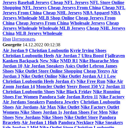
Jerseys
Baseball Jerseys
Cheap NFL Jerseys
NFL Store Online
Shopping
NFL Jerseys
Cheap Jerseys From China
Cheap NFL
Jerseys From China
Cheap NHL Jerseys
NBA Apparel
NBA
Jerseys Wholesale
MLB Shop Online
Cheap Jerseys From
China
Cheap Jerseys From China
Wholesale Jerseys
Cheap
Jerseys Wholesale
Wholesale MLB Jerseys
Cheap NHL Jerseys
China
MLB Jerseys Wholesale
Имя
Цитировать
Georgette
14.12.2022 00:12:38
Air Jordan 9
Christian Louboutin
Kyrie Irving Shoes
Christian Louboutin Heels
Air Jordan 7
Ultra Boost
Fjallraven
Kanken Backpack
New Nike
NMD R1
Nike Huarache Men
Jordan 10
Air Jordan Sneakers
Asics Outlet
Lebron James
Shoes
Nike Outlet Store Online Shopping
Cheap Yeezys
Air
Jordan 3
Nike Outlet Online
Nike Outlet
Jordan AJ 1 Low
Christian Louboutin Heels
Jordan 4's
Nike Free Run
Nike Air
Zoom
Jordan 14
Moncler Outlet
Yeezy Boost 350 V2
Jordan 11
Christian Louboutin Shoes
Nike Black Friday
Nike Running
Shoes For Women
Pandora Sale
Jordan Retro 11
Nike Factory
Air Jordans Sneakers
Pandora Jewelry
Christian Louboutin
Shoes
Air Jordans
Air Max
Nike Outlet
Nike Factory Outlet
Womens Nike Shoes
Jordan 1s
Jordan Shoes For Men
Nike
Shoes
New Jordans
Nike Shoes
Nike Outlet Store
Pandora
Bracelets
Air Jordan 1 High
Pandora Necklace
Nike Sneakers
Sale
Jordan 1 Mid
Nike Outlet Store
Christian Louboutin