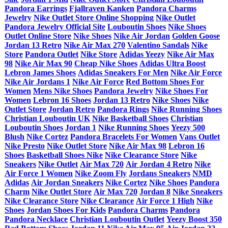
Pandora Earrings
Fjallraven Kanken
Pandora Charms
Jewelry
Nike Outlet Store Online Shopping
Nike Outlet
Pandora Jewelry Official Site
Louboutin Shoes
Nike Shoes
Outlet Online Store
Nike Shoes
Nike Air Jordan
Golden Goose
Jordan 13 Retro
Nike Air Max 270
Valentino Sandals
Nike
Store
Pandora Outlet
Nike Store
Adidas Yeezy
Nike Air Max
98
Nike Air Max 90
Cheap Nike Shoes
Adidas Ultra Boost
Lebron James Shoes
Adidas Sneakers For Men
Nike Air Force
Nike Air Jordans 1
Nike Air Force
Red Bottom Shoes For
Women
Mens Nike Shoes
Pandora Jewelry
Nike Shoes For
Women
Lebron 16 Shoes
Jordan 13 Retro
Nike Shoes
Nike
Outlet Store
Jordan Retro
Pandora Rings
Nike Running Shoes
Christian Louboutin UK
Nike Basketball Shoes
Christian
Louboutin Shoes
Jordan 1
Nike Running Shoes
Yeezy 500
Blush
Nike Cortez
Pandora Bracelets For Women
Vans Outlet
Nike Presto
Nike Outlet Store
Nike Air Max 98
Lebron 16
Shoes
Basketball Shoes Nike
Nike Clearance Store
Nike
Sneakers
Nike Outlet
Air Max 720
Air Jordan 4 Retro
Nike
Air Force 1 Women
Nike Zoom Fly
Jordans Sneakers
NMD
Adidas
Air Jordan Sneakers
Nike Cortez
Nike Shoes
Pandora
Charm
Nike Outlet Store
Air Max 720
Jordan 8
Nike Sneakers
Nike Clearance Store
Nike Clearance
Air Force 1 High
Nike
Shoes
Jordan Shoes For Kids
Pandora Charms
Pandora
Pandora Necklace
Christian Louboutin Outlet
Yeezy Boost 350