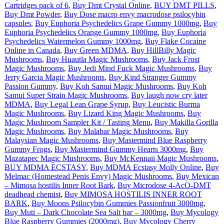
Cartridges pack of 6
,
Buy Dmt Crystal Online
,
BUY DMT PILLS
,
Buy Dmt Powder
,
Buy Dose macro envy macrodose psilocybin
capsules
,
Buy Euphoria Psychedelics Grape Gummy 1000mg
,
Buy
Euphoria Psychedelics Orange Gummy 1000mg
,
Buy Euphoria
Psychedelics Watermelon Gummy 1000mg
,
Buy Flake Cocaine
Online in Canada
,
Buy Green MDMA
,
Buy HillBilly Magic
Mushrooms
,
Buy Huautla Magic Mushrooms
,
Buy Jack Frost
Magic Mushrooms
,
Buy Jedi Mind Fuck Magic Mushrooms
,
Buy
Jerry Garcia Magic Mushrooms
,
Buy Kind Stranger Gummy
Passion Gummy
,
Buy Koh Samui Magic Mushrooms
,
Buy Koh
Samui Super Strain Magic Mushrooms
,
Buy laugh now cry later
MDMA
,
Buy Legal Lean Grape Syrup
,
Buy Leucistic Burma
Magic Mushrooms
,
Buy Lizard King Magic Mushrooms
,
Buy
Magic Mushroom Sampler Kit / Tasting Menu
,
Buy Makilla Gorilla
Magic Mushrooms
,
Buy Malabar Magic Mushrooms
,
Buy
Malaysian Magic Mushrooms
,
Buy Mastermind Blue Raspberry
Gummy Frogs
,
Buy Mastermind Gummy Hearts 3000mg
,
Buy
Mazatapec Magic Mushrooms
,
Buy McKennaii Magic Mushrooms
,
BUY MDMA ECSTASY
,
Buy MDMA Ecstasy Molly Online
,
Buy
Melmac (Homestead Penis Envy) Magic Mushrooms
,
Buy Mexican
– Mimosa hostilis Inner Root Bark
,
Buy Microdose 4-AcO-DMT
deadhead chemist
,
Buy MIMOSA HOSTILIS INNER ROOT
BARK
,
Buy Moons Psilocybin Gummies Passionfruit 3000mg
,
Buy Muti – Dark Chocolate Sea Salt bar – 3000mg
,
Buy Mycology
Blue Raspberry Gummies (2000mg)
,
Buy Mycology Cherry