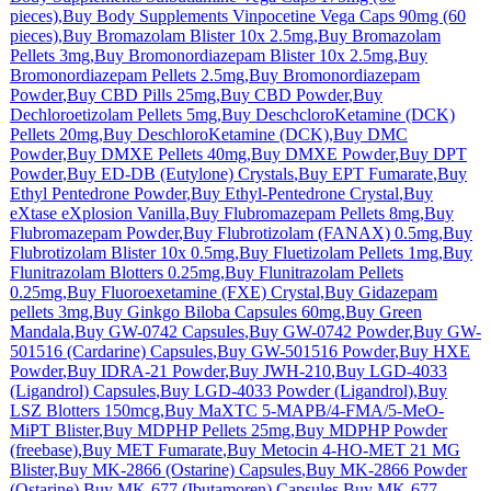
pieces)
,
Buy Body Supplements Vinpocetine Vega Caps 90mg (60
pieces)
,
Buy Bromazolam Blister 10x 2.5mg
,
Buy Bromazolam
Pellets 3mg
,
Buy Bromonordiazepam Blister 10x 2.5mg
,
Buy
Bromonordiazepam Pellets 2.5mg
,
Buy Bromonordiazepam
Powder
,
Buy CBD Pills 25mg
,
Buy CBD Powder
,
Buy
Dechloroetizolam Pellets 5mg
,
Buy DeschcloroKetamine (DCK)
Pellets 20mg
,
Buy DeschloroKetamine (DCK)
,
Buy DMC
Powder,
Buy DMXE Pellets 40mg
,
Buy DMXE Powder
,
Buy DPT
Powder
,
Buy ED-DB (Eutylone) Crystals
,
Buy EPT Fumarate
,
Buy
Ethyl Pentedrone Powder
,
Buy Ethyl-Pentedrone Crystal
,
Buy
eXtase eXplosion Vanilla
,
Buy Flubromazepam Pellets 8mg
,
Buy
Flubromazepam Powder
,
Buy Flubrotizolam (FANAX) 0.5mg
,
Buy
Flubrotizolam Blister 10x 0.5mg
,
Buy Fluetizolam Pellets 1mg
,
Buy
Flunitrazolam Blotters 0.25mg
,
Buy Flunitrazolam Pellets
0.25mg
,
Buy Fluoroexetamine (FXE) Crystal,
Buy Gidazepam
pellets 3mg
,
Buy Ginkgo Biloba Capsules 60mg
,
Buy Green
Mandala
,
Buy GW-0742 Capsules
,
Buy GW-0742 Powder
,
Buy GW-
501516 (Cardarine) Capsules
,
Buy GW-501516 Powder
,
Buy HXE
Powder
,
Buy IDRA-21 Powder
,
Buy JWH-210
,
Buy LGD-4033
(Ligandrol) Capsules
,
Buy LGD-4033 Powder (Ligandrol)
,
Buy
LSZ Blotters 150mcg
,
Buy MaXTC 5-MAPB/4-FMA/5-MeO-
MiPT Blister
,
Buy MDPHP Pellets 25mg
,
Buy MDPHP Powder
(freebase)
,
Buy MET Fumarate
,
Buy Metocin 4-HO-MET 21 MG
Blister,
Buy MK-2866 (Ostarine) Capsules
,
Buy MK-2866 Powder
(Ostarine)
,
Buy MK-677 (Ibutamoren) Capsules
,
Buy MK-677