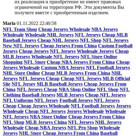
их реализация и приобретение не имеют правовых
ограничений на территории РФ. Эти документы Вы
получите вместе с приобретенным изделием.
Maria
01.11.2022 22:40:58
NFL Team Shop
Cheap Jerseys Wholesale
NBA Jerseys
Wholesale
Wholesale NHL Jerseys
NFL Jerseys
Cheap MLB
Baseball Jerseys
Cheap NHL Jerseys
NFL Shop
NFL Jerseys
New NFL Jerseys
Cheap Jerseys From China
Custom Football
Jerseys
Cheap Jerseys
NFL Jerseys
Wholesale Jerseys
Cheap
MLB Jerseys
Wholesale NFL Jerseys
NFL Store Online
Shopping
NFL Store
Cheap NBA Jerseys From China
Cheap
Jerseys Wholesale
Custom NBA Jerseys
NFL Football Jerseys
NHL Store Online
Cheap MLB Jerseys From China
NHL
Jerseys
NFL Jerseys Cheap
Cheap NFL Jerseys
MLB Official
Site
NFL Jersey
MLB Baseball Jerseys
Cheap Jerseys From
China
NFL Jerseys Cheap
NBA Shop Online
NFL Shop
NFL
Clothing
Baseball Jerseys
MLB Jerseys
Cheap NFL Jerseys
NFL Uniforms
NFL Jersey
Football Jerseys
NFL Jerseys
Cheap
Cheap Jerseys Wholesale
NFL Football Jerseys
Jerseys
Wholesale
Cheap NFL Jerseys
Jerseys Wholesale
Wholesale
NFL Jerseys
NBA Store Online
Cheap Jerseys From China
NFL Shop
MLB Jerseys China
NFL Jerseys
NHL Jerseys
Wholesale
Cheap NBA Jerseys
NFL Pro Shop
Wholesale
Jerseys
NHL Store
Cheap Jerseys From China
Baseball