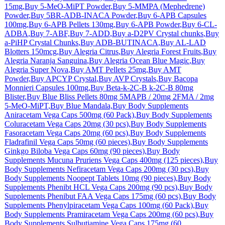
15mg
,
Buy 5-MeO-MiPT Powder
,
Buy 5-MMPA (Mephedrene)
Powder
,
Buy 5BR-ADB-INACA Powder
,
Buy 6-APB Capsules
100mg
,
Buy 6-APB Pellets 130mg
,
Buy 6-APB Powder
,
Buy 6-CL-
ADBA
,
Buy 7-ABF,
Buy 7-ADD
,
Buy a-D2PV Crystal chunks
,
Buy
a-PiHP Crystal Chunks
,
Buy ADB-BUTINACA
,
Buy AL-LAD
Blotters 150mcg
,
Buy Alegria Citrus
,
Buy Alegria Forest Fruits
,
Buy
Alegria Naranja Sanguina
,
Buy Alegria Ocean Blue Magic
,
Buy
Alegria Super Nova
,
Buy AMT Pellets 25mg
,
Buy AMT
Powder,
Buy APCYP Crystal
,
Buy AVP Crystals
,
Buy Bacopa
Monnieri Capsules 100mg
,
Buy Beta-k-2C-B k-2C-B 80mg
Blister
,
Buy Blue Bliss Pellets 80mg 5MAPB / 20mg 2FMA / 2mg
5-MeO-MiPT
,
Buy Blue Mandala,
Buy Body Supplements
Aniracetam Vega Caps 500mg (60 Pack)
,
Buy Body Supplements
Coluracetam Vega Caps 20mg (30 pcs)
,
Buy Body Supplements
Fasoracetam Vega Caps 20mg (60 pcs)
,
Buy Body Supplements
Fladrafinil Vega Caps 50mg (60 pieces)
,
Buy Body Supplements
Ginkgo Biloba Vega Caps 60mg (90 pieces)
,
Buy Body
Supplements Mucuna Pruriens Vega Caps 400mg (125 pieces)
,
Buy
Body Supplements Nefiracetam Vega Caps 200mg (30 pcs)
,
Buy
Body Supplements Noopept Tablets 10mg (90 pieces)
,
Buy Body
Supplements Phenibt HCL Vega Caps 200mg (90 pcs)
,
Buy Body
Supplements Phenibut FAA Vega Caps 175mg (60 pcs)
,
Buy Body
Supplements Phenylpiracetam Vega Caps 100mg (60 Pack)
,
Buy
Body Supplements Pramiracetam Vega Caps 200mg (60 pcs)
,
Buy
Body Supplements Sulbutiamine Vega Caps 175mg (60