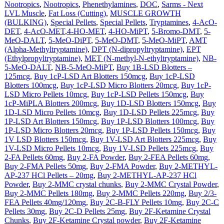
Nootropics
,
Nootropics
,
Phenethylamines
,
DOC
,
Sarms - Next
LVL Muscle
,
Fat Loss (Cutting)
,
MUSCLE GROWTH
(BULKING)
,
Special Pellets
,
Special Pellets
,
Tryptamines
,
4-AcO-
DET
,
4-AcO-MET
,
4-HO-MET
,
4-HO-MiPT
,
5-Bromo-DMT
,
5-
MeO-DALT
,
5-MeO-DiPT
,
5-MeO-DMT
,
5-MeO-MiPT
,
AMT
(Alpha-Methyltryptamine)
,
DPT (N-dipropyltryptamine)
,
EPT
(Ethylpropyltryptamine)
,
MET (N-methyl-N-ethyltryptamine)
,
NB-
5-MeO-DALT
,
NB-5-MeO-MiPT
,
Buy 1B-LSD Blotters –
125mcg
,
Buy 1cP-LSD Art Blotters 150mcg
,
Buy 1cP-LSD
Blotters 100mcg
,
Buy 1cP-LSD Micro Blotters 20mcg
,
Buy 1cP-
LSD Micro Pellets 10mcg
,
Buy 1cP-LSD Pellets 150mcg
,
Buy
1cP-MiPLA Blotters 200mcg
,
Buy 1D-LSD Blotters 150mcg
,
Buy
1D-LSD Micro Pellets 10mcg
,
Buy 1D-LSD Pellets 225mcg
,
Buy
1P-LSD Art Blotters 150mcg
,
Buy 1P-LSD Blotters 100mcg
,
Buy
1P-LSD Micro Blotters 20mcg
,
Buy 1P-LSD Pellets 150mcg
,
Buy
1V LSD Blotters 150mcg
,
Buy 1V-LSD Art Blotters 225mcg
,
Buy
1V-LSD Micro Pellets 10mcg
,
Buy 1V-LSD Pellets 225mcg
,
Buy
2-FA Pellets 60mg
,
Buy 2-FA Powder
,
Buy 2-FEA Pellets 60mg
,
Buy 2-FMA Pellets 50mg
,
Buy 2-FMA Powder
,
Buy 2-METHYL-
AP-237 HCl Pellets – 20mg
,
Buy 2-METHYL-AP-237 HCl
Powder
,
Buy 2-MMC crystal chunks
,
Buy 2-MMC Crystal Powder
,
Buy 2-MMC Pellets 180mg
,
Buy 2-MMC Pellets 220mg
,
Buy 2/3-
FEA Pellets 40mg/120mg
,
Buy 2C-B-FLY Pellets 10mg
,
Buy 2C-C
Pellets 30mg
,
Buy 2C-D Pellets 25mg
,
Buy 2F-Ketamine Crystal
Chunks
,
Buy 2F-Ketamine Crystal powder
,
Buy 2F-Ketamine