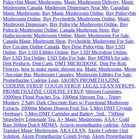
Psilocybin Magic Mushrooms
,
Magic Mushrooms Delivery
,
Magic
Mushrooms Canada
,
Mushroom Dispensary Near Me
,
Canadian
Magic Mushrooms
,
Buy Magic Mushrooms Online
,
Buy Psilocybin
Mushrooms Online
,
Buy Psychedelic Mushrooms Online
,
Magic
Mushroom Dispensary
,
Buy Psilocybe Mushrooms Online
,
Buy
Psilocin Mushrooms Online
,
Canada Mushroom Store
,
Buy
Hallucinogenic Mushrooms Online
,
Magic Mushrooms For Sale
,
Canada Magic Mushroom Shop
,
Psychedelic Mushrooms For Sale
,
Buy Cocaine Online Canada
,
Buy Dose Psilocybin
,
Buy LSD
Online
,
Buy LSD Edibles Online
,
Buy LSD Microdose Online
,
Buy LSD Tea Online
,
LSD Tabs For Sale
,
Buy MDMA for sale
,
Dmt Products
,
Dmt Carts
,
DMT MICRODOSE
,
Dmt Pre Roll
,
Flowers
,
how to make magic shroom tea
,
Magic Mushrooms
,
Moon
Chocolate Bar
,
Mushroom Capsules
,
Mushroom Edibles For Sale
,
Promethazine Codeine Lean
,
AKORN PROMETHAZINE
CODEINE SYRUP
,
COUGH SYRUP
,
LEGAL LEAN SYRUPS
,
PROMETHAZINE CODEINE SYRUP
,
Shroom Gummies
,
10000mg Floral Peaches Tea
,
1000mg Shroom Tea – Trippy
Monkey
,
2 Salty Dark Chocolate Bars w/ Functional Mushroom
Extracts
,
2000mg Mango Dragon Fruit Tea
,
5 Meo DMT Crystals
(freebase)
,
5-Meo-DMT Cartridge and Battery .5mL
,
7500mg
Strawberry Lemonade Tea
,
A+ Magic Mushrooms
,
AAA+ Gold
Bars 260mg Dutch MDMA
,
Actavis promethazine codeine
,
African
Transkei Magic Mushrooms
,
AKA LEAN
,
Akorn Codeine Oral
Solution
,
Akorn Promethazine Cough Syrup
,
Akorn Promethazine