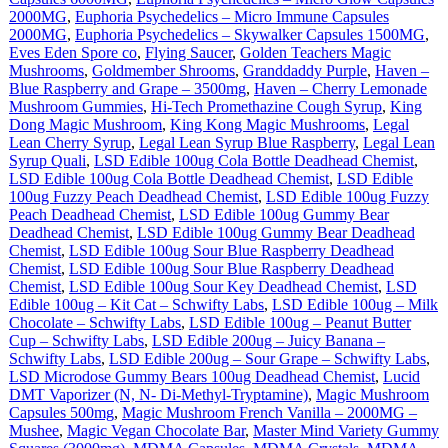
2000MG
,
Euphoria Psychedelics – Micro Immune Capsules
2000MG
,
Euphoria Psychedelics – Skywalker Capsules 1500MG
,
Eves Eden Spore co
,
Flying Saucer
,
Golden Teachers Magic
Mushrooms
,
Goldmember Shrooms
,
Granddaddy Purple
,
Haven –
Blue Raspberry and Grape – 3500mg
,
Haven – Cherry Lemonade
Mushroom Gummies
,
Hi-Tech Promethazine Cough Syrup
,
King
Dong Magic Mushroom
,
King Kong Magic Mushrooms
,
Legal
Lean Cherry Syrup
,
Legal Lean Syrup Blue Raspberry
,
Legal Lean
Syrup Quali
,
LSD Edible 100ug Cola Bottle Deadhead Chemist
,
LSD Edible 100ug Cola Bottle Deadhead Chemist
,
LSD Edible
100ug Fuzzy Peach Deadhead Chemist
,
LSD Edible 100ug Fuzzy
Peach Deadhead Chemist
,
LSD Edible 100ug Gummy Bear
Deadhead Chemist
,
LSD Edible 100ug Gummy Bear Deadhead
Chemist
,
LSD Edible 100ug Sour Blue Raspberry Deadhead
Chemist
,
LSD Edible 100ug Sour Blue Raspberry Deadhead
Chemist
,
LSD Edible 100ug Sour Key Deadhead Chemist
,
LSD
Edible 100ug – Kit Cat – Schwifty Labs
,
LSD Edible 100ug – Milk
Chocolate – Schwifty Labs
,
LSD Edible 100ug – Peanut Butter
Cup – Schwifty Labs
,
LSD Edible 200ug – Juicy Banana –
Schwifty Labs
,
LSD Edible 200ug – Sour Grape – Schwifty Labs
,
LSD Microdose Gummy Bears 100ug Deadhead Chemist
,
Lucid
DMT Vaporizer (N, N- Di-Methyl-Tryptamine)
,
Magic Mushroom
Capsules 500mg
,
Magic Mushroom French Vanilla – 2000MG –
Mushee
,
Magic Vegan Chocolate Bar
,
Master Mind Variety Gummy