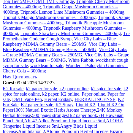
Top Tier 5MEO DMT 1ML Cartridge
,
Tripnotik Cherry Mushroom
Gummies – 4000mg
,
Tripnotik Grape Mushroom Gummies –
4000mg
,
Tripnotik Lemon Lime Mushroom Gummies – 4000mg
,
Tripnotik Mango Mushroom Gummies – 4000mg
,
Tripnotik Orange
Mushroom Gummies – 4000mg
,
Tripnotik Pineapple Mushroom
Gummies – 4000mg
,
Tripnotik Raspberry Mushroom Gummies –
4000mg
,
Tripnotik Strawberry Mushroom Gummies – 4000mg
,
Tris
Promethazine Codeine Cough Syrup
,
Vice City Labs – Blue
Raspberry MDMA Gummy Bears – 250MG
,
Vice City Labs –
Blue Raspberry MDMA Gummy Bears – 500MG
,
Vice City Labs
– Grape MDMA Gummy Bears – 250MG
,
Vice City Labs – Grape
MDMA Gummy Bears – 500MG
,
White Rabbit
,
wockhardt cough
syrup for sale
,
wocklean for sale
,
Wonder – Psilocybin Gummies –
Cherry Cola – 3000mg
Имя
Цитировать
Guest
09.04.2026 14:37:23
K2 for sale
,
k2 paper for sale
,
k2 paper online
,
k2 spice for sale
,
k2
spice for sale online
,
k2 paper
,
K2 online
,
Paper online
,
Paper for
sale
,
DMT Vape Pen
,
Herbal Ecstasy
,
HERBAL INCENSE
,
K2
For Sale
,
K2 paper for sale
,
K2 Spray
,
Liquid K2
,
Liquid K2 On
Paper
100% Natural Exotic Herbs Aroma Therapy
,
24K Monkey
Herbal Incense
,
500 pages strongest k2 paper book
,
7H Hawaiian
Punch 5ml
,
AK 47 Adios Premium Liquid Incense 5ml
,
ALOHA
Tangerine Liquid Incense 5ml
,
Angry Birds Liquid
Incense
,
Annihilation 2
,
Atomic Potpourri Herbal Incense
,
Bizarro