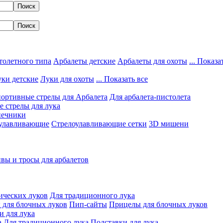
толетного типа
Арбалеты детские
Арбалеты для охоты
... Показа
ки детские
Луки для охоты
... Показать все
ортивные стрелы для Арбалета
Для арбалета-пистолета
 стрелы для лука
нечники
улавливающие
Стрелоулавливающие сетки
3D мишени
вы и тросы для арбалетов
ических луков
Для традиционного лука
 для блочных луков
Пип-сайты
Прицелы для блочных луков
и для лука
а
Для традиционного лука
Подставки для лука