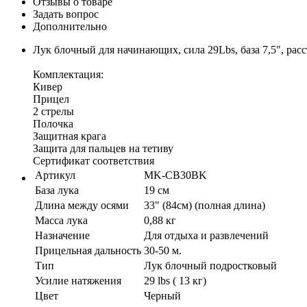
Отзывы о товаре
Задать вопрос
Дополнительно
Лук блочный для начинающих, сила 29Lbs, база 7,5", рас
Комплектация:
Кивер
Прицел
2 стрелы
Полочка
Защитная крага
Защита для пальцев на тетиву
Сертификат соответствия
Артикул
MK-CB30BK
База лука
19 см
Длина между осями
33" (84см) (полная длина)
Масса лука
0,88 кг
Назначение
Для отдыха и развлечений
Прицельная дальность
30-50 м.
Тип
Лук блочный подростковый
Усилие натяжения
29 lbs ( 13 кг)
Цвет
Черный