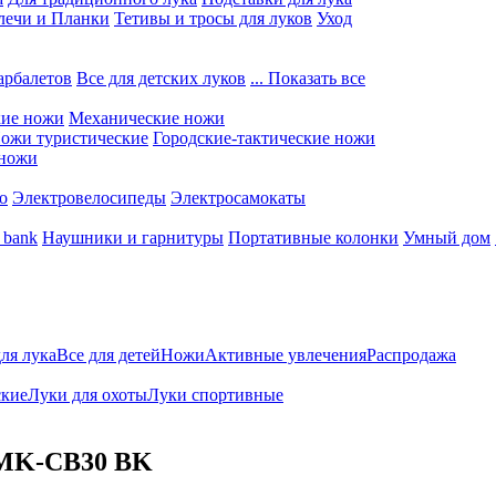
лечи и Планки
Тетивы и тросы для луков
Уход
арбалетов
Все для детских луков
... Показать все
кие ножи
Механические ножи
ожи туристические
Городские-тактические ножи
 ножи
о
Электровелосипеды
Электросамокаты
 bank
Наушники и гарнитуры
Портативные колонки
Умный дом
для лука
Все для детей
Ножи
Активные увлечения
Распродажа
ские
Луки для охоты
Луки спортивные
 MK-CB30 BK