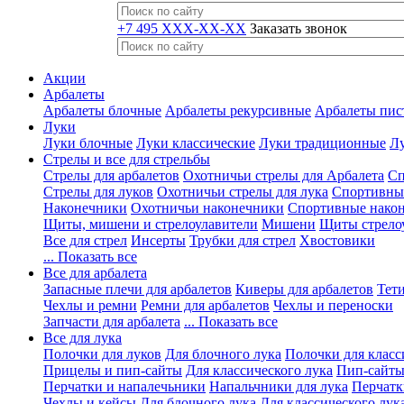
+7 495 XXX-XX-XX
Заказать звонок
Акции
Арбалеты
Арбалеты блочные
Арбалеты рекурсивные
Арбалеты пис
Луки
Луки блочные
Луки классические
Луки традиционные
Лу
Стрелы и все для стрельбы
Стрелы для арбалетов
Охотничьи стрелы для Арбалета
Сп
Стрелы для луков
Охотничьи стрелы для лука
Спортивные
Наконечники
Охотничьи наконечники
Спортивные нако
Щиты, мишени и стрелоулавители
Мишени
Щиты стрело
Все для стрел
Инсерты
Трубки для стрел
Хвостовики
... Показать все
Все для арбалета
Запасные плечи для арбалетов
Киверы для арбалетов
Тети
Чехлы и ремни
Ремни для арбалетов
Чехлы и переноски
Запчасти для арбалета
... Показать все
Все для лука
Полочки для луков
Для блочного лука
Полочки для класс
Прицелы и пип-сайты
Для классического лука
Пип-сайты
Перчатки и напалечьники
Напальчники для лука
Перчатк
Чехлы и кейсы
Для блочного лука
Для классического лук