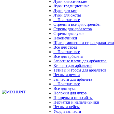
Луки классические
Луки традиционные
Луки детские
Луки для охоты
... Показать все
Стрелы и все для стрельбы
Стрелы для арбалетов
Стрелы для луков
Наконечники
Щиты, мишени и стрелоулавители
Все для стрел
... Показать все
Все для арбалета
Запасные плечи для арбалетов
Киверы для арбалетов
Тетивы и тросы для арбалетов
Чехлы и ремни
Запчасти для арбалета
... Показать все
Все для лука
Полочки для луков
Прицелы и пип-сайты
Перчатки и напалечьники
Чехлы и кейсы
Уход и запчасти