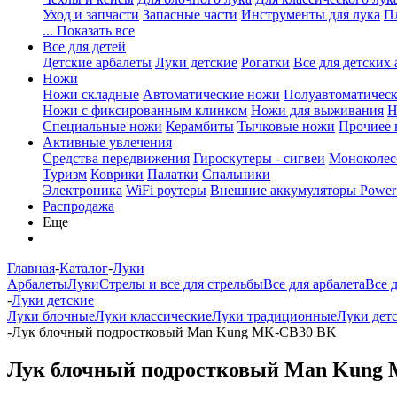
Уход и запчасти
Запасные части
Инструменты для лука
П
... Показать все
Все для детей
Детские арбалеты
Луки детские
Рогатки
Все для детских 
Ножи
Ножи складные
Автоматические ножи
Полуавтоматичес
Ножи с фиксированным клинком
Ножи для выживания
Н
Специальные ножи
Керамбиты
Тычковые ножи
Прочиее
Активные увлечения
Средства передвижения
Гироскутеры - сигвеи
Моноколес
Туризм
Коврики
Палатки
Спальники
Электроника
WiFi роутеры
Внешние аккумуляторы Power
Распродажа
Еще
Главная
-
Каталог
-
Луки
Арбалеты
Луки
Стрелы и все для стрельбы
Все для арбалета
Все 
-
Луки детские
Луки блочные
Луки классические
Луки традиционные
Луки дет
-
Лук блочный подростковый Man Kung MK-CB30 BK
Лук блочный подростковый Man Kung