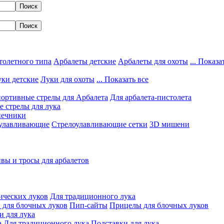
толетного типа
Арбалеты детские
Арбалеты для охоты
... Показа
ки детские
Луки для охоты
... Показать все
ортивные стрелы для Арбалета
Для арбалета-пистолета
 стрелы для лука
нечники
улавливающие
Стрелоулавливающие сетки
3D мишени
вы и тросы для арбалетов
ических луков
Для традиционного лука
 для блочных луков
Пип-сайты
Прицелы для блочных луков
и для лука
а
Для традиционного лука
Подставки для лука