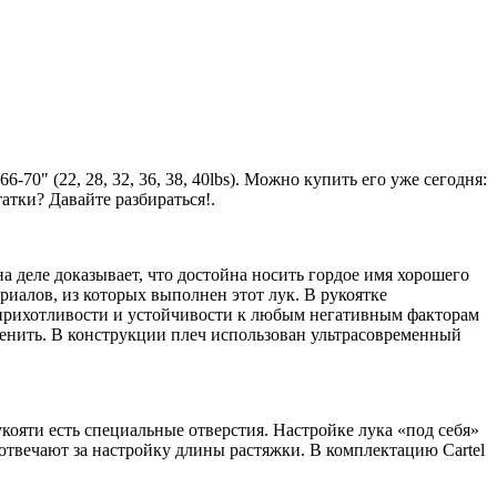
70" (22, 28, 32, 36, 38, 40lbs). Можно купить его уже сегодня:
атки? Давайте разбираться!.
на деле доказывает, что достойна носить гордое имя хорошего
ериалов, из которых выполнен этот лук. В рукоятке
неприхотливости и устойчивости к любым негативным факторам
менить. В конструкции плеч использован ультрасовременный
укояти есть специальные отверстия. Настройке лука «под себя»
твечают за настройку длины растяжки. В комплектацию Cartel