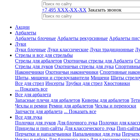
+7 495 XXX-XX-XX
Заказать звонок
Акции
Арбалеты
Арбалеты блочные
Арбалеты рекурсивные
Арбалеты пис
Луки
Луки блочные
Луки классические
Луки традиционные
Лу
Стрелы и все для стрельбы
Стрелы для арбалетов
Охотничьи стрелы для Арбалета
Сп
Стрелы для луков
Охотничьи стрелы для лука
Спортивные
Наконечники
Охотничьи наконечники
Спортивные нако
Щиты, мишени и стрелоулавители
Мишени
Щиты стрело
Все для стрел
Инсерты
Трубки для стрел
Хвостовики
... Показать все
Все для арбалета
Запасные плечи для арбалетов
Киверы для арбалетов
Тети
Чехлы и ремни
Ремни для арбалетов
Чехлы и переноски
Запчасти для арбалета
... Показать все
Все для лука
Полочки для луков
Для блочного лука
Полочки для класс
Прицелы и пип-сайты
Для классического лука
Пип-сайты
Перчатки и напалечьники
Напальчники для лука
Перчатк
Чехлы и кейсы
Для блочного лука
Для классического лук