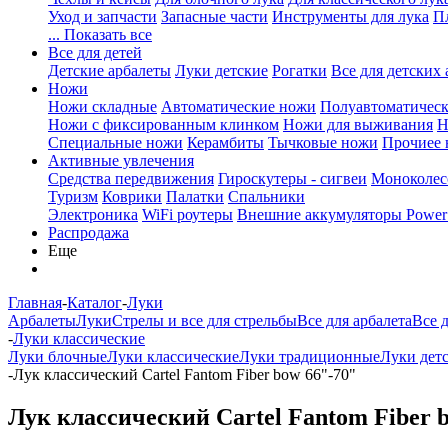
Уход и запчасти
Запасные части
Инструменты для лука
П
... Показать все
Все для детей
Детские арбалеты
Луки детские
Рогатки
Все для детских 
Ножи
Ножи складные
Автоматические ножи
Полуавтоматичес
Ножи с фиксированным клинком
Ножи для выживания
Н
Специальные ножи
Керамбиты
Тычковые ножи
Прочиее
Активные увлечения
Средства передвижения
Гироскутеры - сигвеи
Моноколес
Туризм
Коврики
Палатки
Спальники
Электроника
WiFi роутеры
Внешние аккумуляторы Power
Распродажа
Еще
Главная
-
Каталог
-
Луки
Арбалеты
Луки
Стрелы и все для стрельбы
Все для арбалета
Все 
-
Луки классические
Луки блочные
Луки классические
Луки традиционные
Луки дет
-
Лук классический Cartel Fantom Fiber bow 66"-70"
Лук классический Cartel Fantom Fiber 