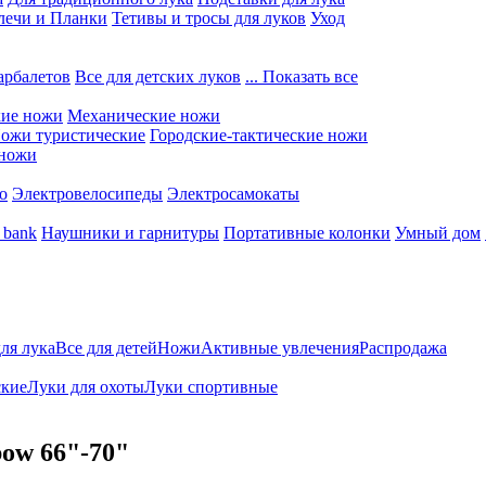
лечи и Планки
Тетивы и тросы для луков
Уход
арбалетов
Все для детских луков
... Показать все
кие ножи
Механические ножи
ожи туристические
Городские-тактические ножи
 ножи
о
Электровелосипеды
Электросамокаты
 bank
Наушники и гарнитуры
Портативные колонки
Умный дом
для лука
Все для детей
Ножи
Активные увлечения
Распродажа
ские
Луки для охоты
Луки спортивные
bow 66"-70"