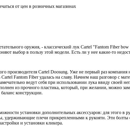
ичаться от цен в розничных магазинах
ельного оружия, - классический лук Cartel "Fantom Fiber bow 66-
няют выбор в пользу этой модели. Есть ли у нее какие-то недост
ого производителя Cartel Doosung. Уже не первый раз компания 
Cartel Fantom Fiber удалась на славу. Начнем наш разговор с мат
замечательно ведут себя при использовании лука ввиду своей 
ыполнен из прочного пластика, который, при желании, можно за
 баланс конструкции.
зможности установки дополнительных аксессуаров: для этого в р
ты, удерживающие плечи прикрепленными к рукояти. Эти болты о
настройки и установки кликера.