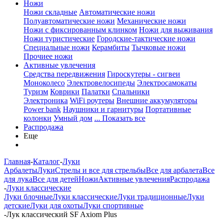
Ножи
Ножи складные
Автоматические ножи
Полуавтоматические ножи
Механические ножи
Ножи с фиксированным клинком
Ножи для выживания
Ножи туристические
Городские-тактические ножи
Специальные ножи
Керамбиты
Тычковые ножи
Прочиее ножи
Активные увлечения
Средства передвижения
Гироскутеры - сигвеи
Моноколесо
Электровелосипеды
Электросамокаты
Туризм
Коврики
Палатки
Спальники
Электроника
WiFi роутеры
Внешние аккумуляторы
Power bank
Наушники и гарнитуры
Портативные
колонки
Умный дом
... Показать все
Распродажа
Еще
Главная
-
Каталог
-
Луки
Арбалеты
Луки
Стрелы и все для стрельбы
Все для арбалета
Все
для лука
Все для детей
Ножи
Активные увлечения
Распродажа
-
Луки классические
Луки блочные
Луки классические
Луки традиционные
Луки
детские
Луки для охоты
Луки спортивные
-
Лук классический SF Axiom Plus