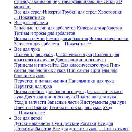
стрелоулавливающие
Стрелоулавливающие сетки
3D
мишени
Все для стрел
Инсерты
Трубки для стрел
Хвостовики
... Показать все
Все для арбалета
Запасные плечи для арбалетов
Киверы для арбалетов
Тетивы и тросы для арбалетов
Чехлы и ремни
Ремни для арбалетов
Чехлы и переноски
Запчасти для арбалета
... Показать все
Все для лука
Полочки для луков
Для блочного лука
Полочки для
классических луков
Для традиционного лука
Прицелы и пип-сайты
Для классического лука
Пип-
сайты для блочных луков
Пип-сайты
Прицелы для
блочных луков
Перчатки и напалечьники
Напальчники для лука
Перчатки для лука
Чехлы и кейсы
Для блочного лука
Для классического
лука
Для традиционного лука
Подставки для лука
Уход и запчасти
Запасные части
Инструменты для лука
Плечи и Планки
Тетивы и тросы для луков
Уход
... Показать все
Все для детей
Детские арбалеты
Луки детские
Рогатки
Все для
детских арбалетов
Все для детских луков
... Показать все