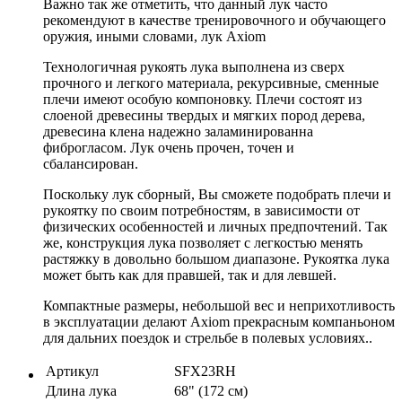
Важно так же отметить, что данный лук часто
рекомендуют в качестве тренировочного и обучающего
оружия, иными словами, лук Axiom
Технологичная рукоять лука выполнена из сверх
прочного и легкого материала, рекурсивные, сменные
плечи имеют особую компоновку. Плечи состоят из
слоеной древесины твердых и мягких пород дерева,
древесина клена надежно заламинированна
фиброгласом. Лук очень прочен, точен и
сбалансирован.
Поскольку лук сборный, Вы сможете подобрать плечи и
рукоятку по своим потребностям, в зависимости от
физических особенностей и личных предпочтений. Так
же, конструкция лука позволяет с легкостью менять
растяжку в довольно большом диапазоне. Рукоятка лука
может быть как для правшей, так и для левшей.
Компактные размеры, небольшой вес и неприхотливость
в эксплуатации делают Axiom прекрасным компаньоном
для дальних поездок и стрельбе в полевых условиях..
Артикул
SFX23RH
Длина лука
68" (172 см)