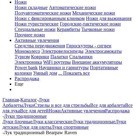
Ножи
Ножи складные
Автоматические ножи
Полуавтоматические ножи
Механические ножи
Ножи с фиксированным клинком
Ножи для выживания
Ножи туристические
Городские-тактические ножи
Специальные ножи
Керамбиты
Тычковые ножи
Прочиее ножи
Активные увлечения
Средства передвижения
Гироскутеры - сигвеи
Моноколесо
Электровелосипеды
Электросамокаты
Туризм
Коврики
Палатки
Спальники
Электроника
WiFi роутеры
Внешние аккумуляторы
Power bank
Наушники и гарнитуры
Портативные
колонки
Умный дом
... Показать все
Распродажа
Еще
Главная
-
Каталог
-
Луки
Арбалеты
Луки
Стрелы и все для стрельбы
Все для арбалета
Все
для лука
Все для детей
Ножи
Активные увлечения
Распродажа
-
Луки традиционные
Луки блочные
Луки классические
Луки традиционные
Луки
детские
Луки для охоты
Луки спортивные
-
Лук традиционный Bearpaw Raven