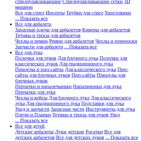
стрелоулавливающие
Стрелоулавливающие сетки
3D
мишени
Все для стрел
Инсерты
Трубки для стрел
Хвостовики
... Показать все
Все для арбалета
Запасные плечи для арбалетов
Киверы для арбалетов
Тетивы и тросы для арбалетов
Чехлы и ремни
Ремни для арбалетов
Чехлы и переноски
Запчасти для арбалета
... Показать все
Все для лука
Полочки для луков
Для блочного лука
Полочки для
классических луков
Для традиционного лука
Прицелы и пип-сайты
Для классического лука
Пип-
сайты для блочных луков
Пип-сайты
Прицелы для
блочных луков
Перчатки и напалечьники
Напальчники для лука
Перчатки для лука
Чехлы и кейсы
Для блочного лука
Для классического
лука
Для традиционного лука
Подставки для лука
Уход и запчасти
Запасные части
Инструменты для лука
Плечи и Планки
Тетивы и тросы для луков
Уход
... Показать все
Все для детей
Детские арбалеты
Луки детские
Рогатки
Все для
детских арбалетов
Все для детских луков
... Показать все