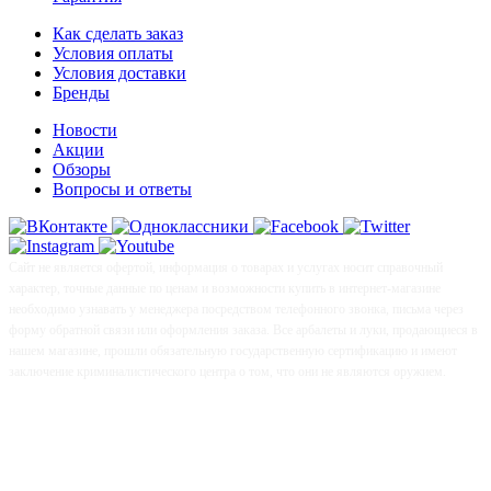
Как сделать заказ
Условия оплаты
Условия доставки
Бренды
Новости
Акции
Обзоры
Вопросы и ответы
Сайт не является офертой, информация о товарах и услугах носит справочный
характер, точные данные по ценам и возможности купить в интернет-магазине
необходимо узнавать у менеджера посредством телефонного звонка, письма через
форму обратной связи или оформления заказа. Все арбалеты и луки, продающиеся в
нашем магазине, прошли обязательную государственную сертификацию и имеют
заключение криминалистического центра о том, что они не являются оружием.