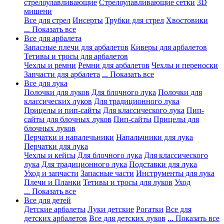
стрелоулавливающие
Стрелоулавливающие сетки
3D
мишени
Все для стрел
Инсерты
Трубки для стрел
Хвостовики
... Показать все
Все для арбалета
Запасные плечи для арбалетов
Киверы для арбалетов
Тетивы и тросы для арбалетов
Чехлы и ремни
Ремни для арбалетов
Чехлы и переноски
Запчасти для арбалета
... Показать все
Все для лука
Полочки для луков
Для блочного лука
Полочки для
классических луков
Для традиционного лука
Прицелы и пип-сайты
Для классического лука
Пип-
сайты для блочных луков
Пип-сайты
Прицелы для
блочных луков
Перчатки и напалечьники
Напальчники для лука
Перчатки для лука
Чехлы и кейсы
Для блочного лука
Для классического
лука
Для традиционного лука
Подставки для лука
Уход и запчасти
Запасные части
Инструменты для лука
Плечи и Планки
Тетивы и тросы для луков
Уход
... Показать все
Все для детей
Детские арбалеты
Луки детские
Рогатки
Все для
детских арбалетов
Все для детских луков
... Показать все