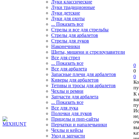
Луки классические
Луки традиционные
Луки детские
Луки для охоты
... Показать все
Стрелы и все для стрельбы
Стрелы для арбалетов
Стрелы для луков
Наконечники
Щиты, мишени и стрелоулавители
Все для стрел
... Показать все
0
Все для арбалета
0
Запасные плечи для арбалетов
0
Киверы для арбалетов
Ко
Тетивы и тросы для арбалетов
пу
Чехлы и ремни
К 
Запчасти для арбалета
ва
... Показать все
пу
Все для лука
Ис
Полочки для луков
не
Прицелы и пип-сайты
оч
Перчатки и напалечьники
вы
Чехлы и кейсы
ка
Уход и запчасти
ин