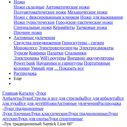
Ножи
Ножи складные
Автоматические ножи
Полуавтоматические ножи
Механические ножи
Ножи с фиксированным клинком
Ножи для выживания
Ножи туристические
Городские-тактические ножи
Специальные ножи
Керамбиты
Тычковые ножи
Прочиее ножи
Активные увлечения
Средства передвижения
Гироскутеры - сигвеи
Моноколесо
Электровелосипеды
Электросамокаты
Туризм
Коврики
Палатки
Спальники
Электроника
WiFi роутеры
Внешние аккумуляторы
Power bank
Наушники и гарнитуры
Портативные
колонки
Умный дом
... Показать все
Распродажа
Еще
Главная
-
Каталог
-
Луки
Арбалеты
Луки
Стрелы и все для стрельбы
Все для арбалета
Все
для лука
Все для детей
Ножи
Активные увлечения
Распродажа
-
Луки традиционные
Луки блочные
Луки классические
Луки традиционные
Луки
детские
Луки для охоты
Луки спортивные
-
Лук традиционный Samick Lion 60"