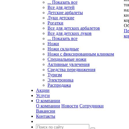
... Показать все
то
Все для детей
на
Детские арбалеты
кн
Луки детские
ко
Рогатки
Об
Все для детских арбалетов
Пе
Все для детских луков
ко
... Показать все
Ножи
Ножи складные
Ножи с фиксированным клинком
Специальные ножи
Активные увлечения
Средства передвижения
Туризм
Электроника
Распродажа
Акции
Услуги
О компании
О компании
Новости
Сотрудники
Вакансии
Контакты