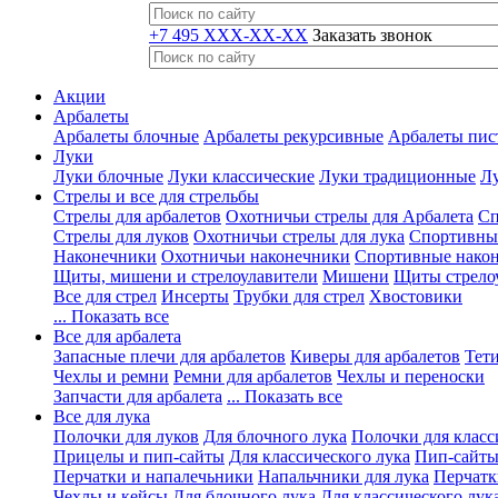
+7 495 XXX-XX-XX
Заказать звонок
Акции
Арбалеты
Арбалеты блочные
Арбалеты рекурсивные
Арбалеты пис
Луки
Луки блочные
Луки классические
Луки традиционные
Лу
Стрелы и все для стрельбы
Стрелы для арбалетов
Охотничьи стрелы для Арбалета
Сп
Стрелы для луков
Охотничьи стрелы для лука
Спортивные
Наконечники
Охотничьи наконечники
Спортивные нако
Щиты, мишени и стрелоулавители
Мишени
Щиты стрело
Все для стрел
Инсерты
Трубки для стрел
Хвостовики
... Показать все
Все для арбалета
Запасные плечи для арбалетов
Киверы для арбалетов
Тети
Чехлы и ремни
Ремни для арбалетов
Чехлы и переноски
Запчасти для арбалета
... Показать все
Все для лука
Полочки для луков
Для блочного лука
Полочки для класс
Прицелы и пип-сайты
Для классического лука
Пип-сайты
Перчатки и напалечьники
Напальчники для лука
Перчатк
Чехлы и кейсы
Для блочного лука
Для классического лук