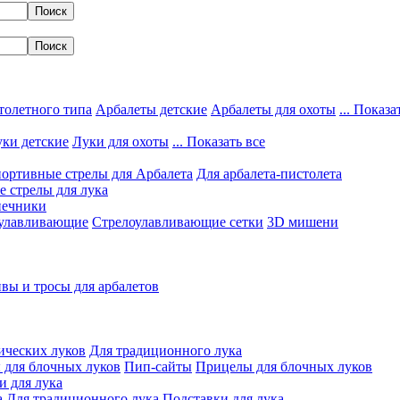
толетного типа
Арбалеты детские
Арбалеты для охоты
... Показа
ки детские
Луки для охоты
... Показать все
ортивные стрелы для Арбалета
Для арбалета-пистолета
 стрелы для лука
нечники
улавливающие
Стрелоулавливающие сетки
3D мишени
вы и тросы для арбалетов
ических луков
Для традиционного лука
 для блочных луков
Пип-сайты
Прицелы для блочных луков
и для лука
а
Для традиционного лука
Подставки для лука