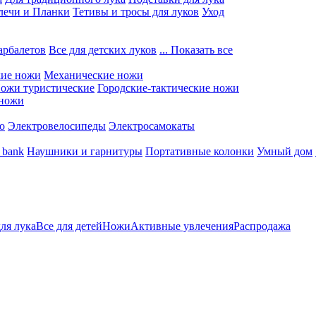
лечи и Планки
Тетивы и тросы для луков
Уход
арбалетов
Все для детских луков
... Показать все
кие ножи
Механические ножи
ожи туристические
Городские-тактические ножи
 ножи
о
Электровелосипеды
Электросамокаты
 bank
Наушники и гарнитуры
Портативные колонки
Умный дом
для лука
Все для детей
Ножи
Активные увлечения
Распродажа