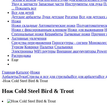
Уход и запчасти
Запасные части
Инструменты для лука
П
... Показать все
Все для детей
Детские арбалеты
Луки детские
Рогатки
Все для детских 
Ножи
Ножи складные
Автоматические ножи
Полуавтоматичес
Ножи с фиксированным клинком
Ножи для выживания
Н
Специальные ножи
Керамбиты
Тычковые ножи
Прочиее
Активные увлечения
Средства передвижения
Гироскутеры - сигвеи
Моноколес
Туризм
Коврики
Палатки
Спальники
Электроника
WiFi роутеры
Внешние аккумуляторы Power
Распродажа
Еще
Главная
-
Каталог
-
Ножи
Арбалеты
Луки
Стрелы и все для стрельбы
Все для арбалета
Все 
-
Нож Cold Steel Bird & Trout
Нож Cold Steel Bird & Trout