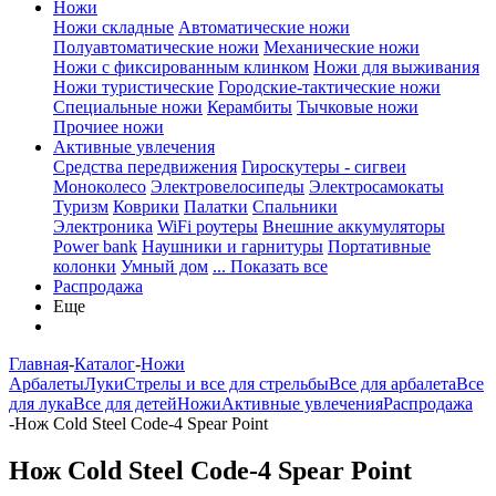
Ножи
Ножи складные
Автоматические ножи
Полуавтоматические ножи
Механические ножи
Ножи с фиксированным клинком
Ножи для выживания
Ножи туристические
Городские-тактические ножи
Специальные ножи
Керамбиты
Тычковые ножи
Прочиее ножи
Активные увлечения
Средства передвижения
Гироскутеры - сигвеи
Моноколесо
Электровелосипеды
Электросамокаты
Туризм
Коврики
Палатки
Спальники
Электроника
WiFi роутеры
Внешние аккумуляторы
Power bank
Наушники и гарнитуры
Портативные
колонки
Умный дом
... Показать все
Распродажа
Еще
Главная
-
Каталог
-
Ножи
Арбалеты
Луки
Стрелы и все для стрельбы
Все для арбалета
Все
для лука
Все для детей
Ножи
Активные увлечения
Распродажа
-
Нож Cold Steel Code-4 Spear Point
Нож Cold Steel Code-4 Spear Point