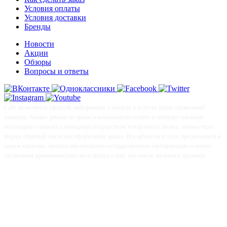
Условия оплаты
Условия доставки
Бренды
Новости
Акции
Обзоры
Вопросы и ответы
Сайт не является офертой, информация о товарах и услугах носит справочный
характер, точные данные по ценам и возможности купить в интернет-магазине
необходимо узнавать у менеджера посредством телефонного звонка, письма через
форму обратной связи или оформления заказа. Все арбалеты и луки, продающиеся в
нашем магазине, прошли обязательную государственную сертификацию и имеют
заключение криминалистического центра о том, что они не являются оружием.