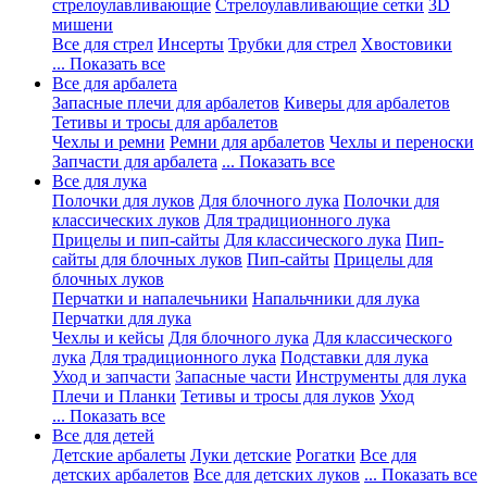
стрелоулавливающие
Стрелоулавливающие сетки
3D
мишени
Все для стрел
Инсерты
Трубки для стрел
Хвостовики
... Показать все
Все для арбалета
Запасные плечи для арбалетов
Киверы для арбалетов
Тетивы и тросы для арбалетов
Чехлы и ремни
Ремни для арбалетов
Чехлы и переноски
Запчасти для арбалета
... Показать все
Все для лука
Полочки для луков
Для блочного лука
Полочки для
классических луков
Для традиционного лука
Прицелы и пип-сайты
Для классического лука
Пип-
сайты для блочных луков
Пип-сайты
Прицелы для
блочных луков
Перчатки и напалечьники
Напальчники для лука
Перчатки для лука
Чехлы и кейсы
Для блочного лука
Для классического
лука
Для традиционного лука
Подставки для лука
Уход и запчасти
Запасные части
Инструменты для лука
Плечи и Планки
Тетивы и тросы для луков
Уход
... Показать все
Все для детей
Детские арбалеты
Луки детские
Рогатки
Все для
детских арбалетов
Все для детских луков
... Показать все