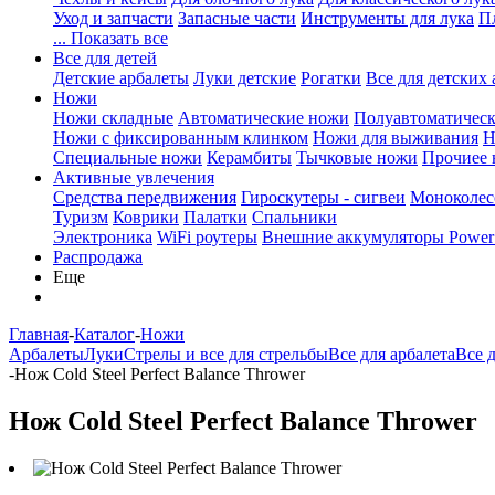
Уход и запчасти
Запасные части
Инструменты для лука
П
... Показать все
Все для детей
Детские арбалеты
Луки детские
Рогатки
Все для детских 
Ножи
Ножи складные
Автоматические ножи
Полуавтоматичес
Ножи с фиксированным клинком
Ножи для выживания
Н
Специальные ножи
Керамбиты
Тычковые ножи
Прочиее
Активные увлечения
Средства передвижения
Гироскутеры - сигвеи
Моноколес
Туризм
Коврики
Палатки
Спальники
Электроника
WiFi роутеры
Внешние аккумуляторы Power
Распродажа
Еще
Главная
-
Каталог
-
Ножи
Арбалеты
Луки
Стрелы и все для стрельбы
Все для арбалета
Все 
-
Нож Cold Steel Perfect Balance Thrower
Нож Cold Steel Perfect Balance Thrower