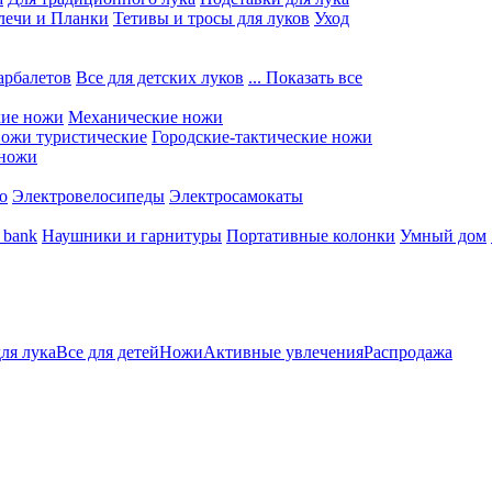
лечи и Планки
Тетивы и тросы для луков
Уход
арбалетов
Все для детских луков
... Показать все
кие ножи
Механические ножи
ожи туристические
Городские-тактические ножи
 ножи
о
Электровелосипеды
Электросамокаты
 bank
Наушники и гарнитуры
Портативные колонки
Умный дом
для лука
Все для детей
Ножи
Активные увлечения
Распродажа