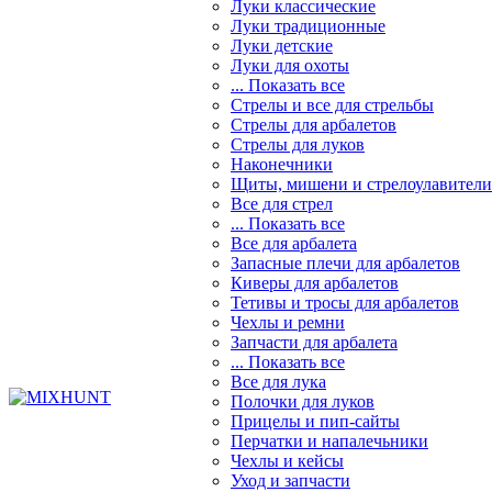
Луки классические
Луки традиционные
Луки детские
Луки для охоты
... Показать все
Стрелы и все для стрельбы
Стрелы для арбалетов
Стрелы для луков
Наконечники
Щиты, мишени и стрелоулавители
Все для стрел
... Показать все
Все для арбалета
Запасные плечи для арбалетов
Киверы для арбалетов
Тетивы и тросы для арбалетов
Чехлы и ремни
Запчасти для арбалета
... Показать все
Все для лука
Полочки для луков
Прицелы и пип-сайты
Перчатки и напалечьники
Чехлы и кейсы
Уход и запчасти