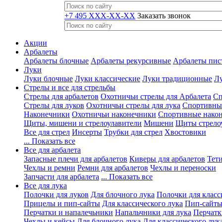
+7 495 XXX-XX-XX
Заказать звонок
Акции
Арбалеты
Арбалеты блочные
Арбалеты рекурсивные
Арбалеты пис
Луки
Луки блочные
Луки классические
Луки традиционные
Лу
Стрелы и все для стрельбы
Стрелы для арбалетов
Охотничьи стрелы для Арбалета
Сп
Стрелы для луков
Охотничьи стрелы для лука
Спортивные
Наконечники
Охотничьи наконечники
Спортивные нако
Щиты, мишени и стрелоулавители
Мишени
Щиты стрело
Все для стрел
Инсерты
Трубки для стрел
Хвостовики
... Показать все
Все для арбалета
Запасные плечи для арбалетов
Киверы для арбалетов
Тети
Чехлы и ремни
Ремни для арбалетов
Чехлы и переноски
Запчасти для арбалета
... Показать все
Все для лука
Полочки для луков
Для блочного лука
Полочки для класс
Прицелы и пип-сайты
Для классического лука
Пип-сайты
Перчатки и напалечьники
Напальчники для лука
Перчатк
Чехлы и кейсы
Для блочного лука
Для классического лук