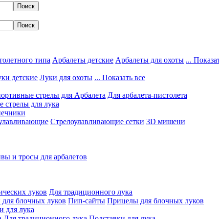
толетного типа
Арбалеты детские
Арбалеты для охоты
... Показа
ки детские
Луки для охоты
... Показать все
ортивные стрелы для Арбалета
Для арбалета-пистолета
 стрелы для лука
нечники
улавливающие
Стрелоулавливающие сетки
3D мишени
вы и тросы для арбалетов
ических луков
Для традиционного лука
 для блочных луков
Пип-сайты
Прицелы для блочных луков
и для лука
а
Для традиционного лука
Подставки для лука