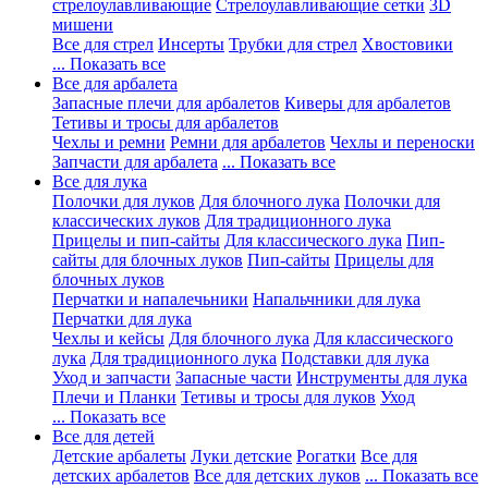
стрелоулавливающие
Стрелоулавливающие сетки
3D
мишени
Все для стрел
Инсерты
Трубки для стрел
Хвостовики
... Показать все
Все для арбалета
Запасные плечи для арбалетов
Киверы для арбалетов
Тетивы и тросы для арбалетов
Чехлы и ремни
Ремни для арбалетов
Чехлы и переноски
Запчасти для арбалета
... Показать все
Все для лука
Полочки для луков
Для блочного лука
Полочки для
классических луков
Для традиционного лука
Прицелы и пип-сайты
Для классического лука
Пип-
сайты для блочных луков
Пип-сайты
Прицелы для
блочных луков
Перчатки и напалечьники
Напальчники для лука
Перчатки для лука
Чехлы и кейсы
Для блочного лука
Для классического
лука
Для традиционного лука
Подставки для лука
Уход и запчасти
Запасные части
Инструменты для лука
Плечи и Планки
Тетивы и тросы для луков
Уход
... Показать все
Все для детей
Детские арбалеты
Луки детские
Рогатки
Все для
детских арбалетов
Все для детских луков
... Показать все