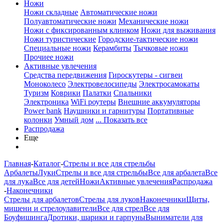
Ножи
Ножи складные
Автоматические ножи
Полуавтоматические ножи
Механические ножи
Ножи с фиксированным клинком
Ножи для выживания
Ножи туристические
Городские-тактические ножи
Специальные ножи
Керамбиты
Тычковые ножи
Прочиее ножи
Активные увлечения
Средства передвижения
Гироскутеры - сигвеи
Моноколесо
Электровелосипеды
Электросамокаты
Туризм
Коврики
Палатки
Спальники
Электроника
WiFi роутеры
Внешние аккумуляторы
Power bank
Наушники и гарнитуры
Портативные
колонки
Умный дом
... Показать все
Распродажа
Еще
Главная
-
Каталог
-
Стрелы и все для стрельбы
Арбалеты
Луки
Стрелы и все для стрельбы
Все для арбалета
Все
для лука
Все для детей
Ножи
Активные увлечения
Распродажа
-
Наконечники
Стрелы для арбалетов
Стрелы для луков
Наконечники
Щиты,
мишени и стрелоулавители
Все для стрел
Все для
Боуфишинга
Дротики, шарики и гарпуны
Выниматели для