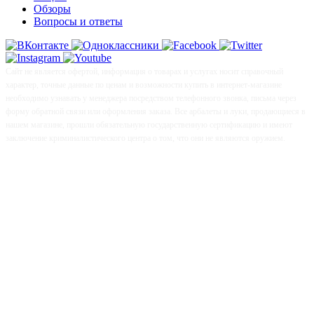
Обзоры
Вопросы и ответы
Сайт не является офертой, информация о товарах и услугах носит справочный
характер, точные данные по ценам и возможности купить в интернет-магазине
необходимо узнавать у менеджера посредством телефонного звонка, письма через
форму обратной связи или оформления заказа. Все арбалеты и луки, продающиеся в
нашем магазине, прошли обязательную государственную сертификацию и имеют
заключение криминалистического центра о том, что они не являются оружием.