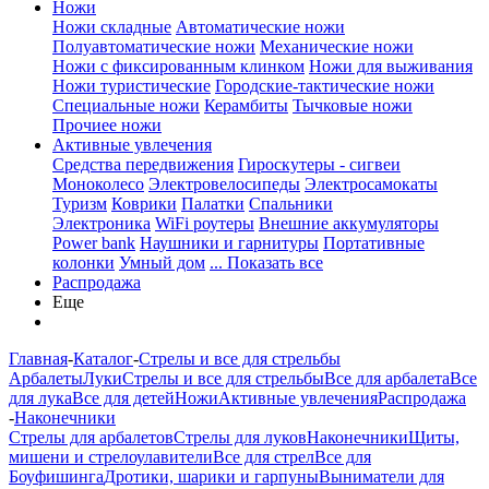
Ножи
Ножи складные
Автоматические ножи
Полуавтоматические ножи
Механические ножи
Ножи с фиксированным клинком
Ножи для выживания
Ножи туристические
Городские-тактические ножи
Специальные ножи
Керамбиты
Тычковые ножи
Прочиее ножи
Активные увлечения
Средства передвижения
Гироскутеры - сигвеи
Моноколесо
Электровелосипеды
Электросамокаты
Туризм
Коврики
Палатки
Спальники
Электроника
WiFi роутеры
Внешние аккумуляторы
Power bank
Наушники и гарнитуры
Портативные
колонки
Умный дом
... Показать все
Распродажа
Еще
Главная
-
Каталог
-
Стрелы и все для стрельбы
Арбалеты
Луки
Стрелы и все для стрельбы
Все для арбалета
Все
для лука
Все для детей
Ножи
Активные увлечения
Распродажа
-
Наконечники
Стрелы для арбалетов
Стрелы для луков
Наконечники
Щиты,
мишени и стрелоулавители
Все для стрел
Все для
Боуфишинга
Дротики, шарики и гарпуны
Выниматели для