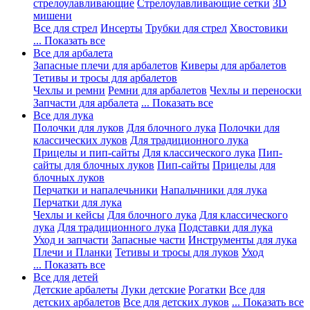
стрелоулавливающие
Стрелоулавливающие сетки
3D
мишени
Все для стрел
Инсерты
Трубки для стрел
Хвостовики
... Показать все
Все для арбалета
Запасные плечи для арбалетов
Киверы для арбалетов
Тетивы и тросы для арбалетов
Чехлы и ремни
Ремни для арбалетов
Чехлы и переноски
Запчасти для арбалета
... Показать все
Все для лука
Полочки для луков
Для блочного лука
Полочки для
классических луков
Для традиционного лука
Прицелы и пип-сайты
Для классического лука
Пип-
сайты для блочных луков
Пип-сайты
Прицелы для
блочных луков
Перчатки и напалечьники
Напальчники для лука
Перчатки для лука
Чехлы и кейсы
Для блочного лука
Для классического
лука
Для традиционного лука
Подставки для лука
Уход и запчасти
Запасные части
Инструменты для лука
Плечи и Планки
Тетивы и тросы для луков
Уход
... Показать все
Все для детей
Детские арбалеты
Луки детские
Рогатки
Все для
детских арбалетов
Все для детских луков
... Показать все