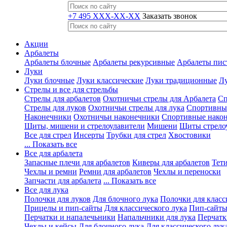
+7 495 XXX-XX-XX
Заказать звонок
Акции
Арбалеты
Арбалеты блочные
Арбалеты рекурсивные
Арбалеты пис
Луки
Луки блочные
Луки классические
Луки традиционные
Лу
Стрелы и все для стрельбы
Стрелы для арбалетов
Охотничьи стрелы для Арбалета
Сп
Стрелы для луков
Охотничьи стрелы для лука
Спортивные
Наконечники
Охотничьи наконечники
Спортивные нако
Щиты, мишени и стрелоулавители
Мишени
Щиты стрело
Все для стрел
Инсерты
Трубки для стрел
Хвостовики
... Показать все
Все для арбалета
Запасные плечи для арбалетов
Киверы для арбалетов
Тети
Чехлы и ремни
Ремни для арбалетов
Чехлы и переноски
Запчасти для арбалета
... Показать все
Все для лука
Полочки для луков
Для блочного лука
Полочки для класс
Прицелы и пип-сайты
Для классического лука
Пип-сайты
Перчатки и напалечьники
Напальчники для лука
Перчатк
Чехлы и кейсы
Для блочного лука
Для классического лук