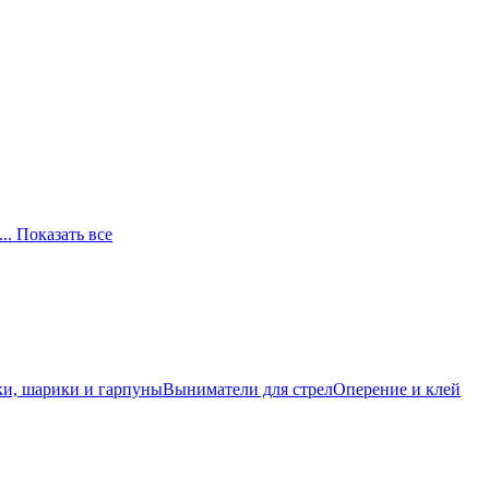
... Показать все
и, шарики и гарпуны
Выниматели для стрел
Оперение и клей