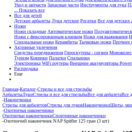
Уход и запчасти
Запасные части
Инструменты для лука
П
... Показать все
Все для детей
Детские арбалеты
Луки детские
Рогатки
Все для детских 
Ножи
Ножи складные
Автоматические ножи
Полуавтоматичес
Ножи с фиксированным клинком
Ножи для выживания
Н
Специальные ножи
Керамбиты
Тычковые ножи
Прочиее
Активные увлечения
Средства передвижения
Гироскутеры - сигвеи
Моноколес
Туризм
Коврики
Палатки
Спальники
Электроника
WiFi роутеры
Внешние аккумуляторы Power
Распродажа
Еще
Главная
-
Каталог
-
Стрелы и все для стрельбы
Арбалеты
Луки
Стрелы и все для стрельбы
Все для арбалета
Все 
-
Наконечники
Стрелы для арбалетов
Стрелы для луков
Наконечники
Щиты, миш
-
Охотничьи наконечники
Охотничьи наконечники
Спортивные наконечники
-
Охотничий наконечник NAP Spitfire 125 гран (3 шт)