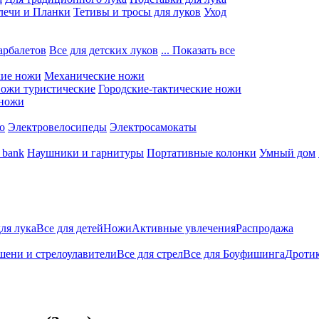
лечи и Планки
Тетивы и тросы для луков
Уход
арбалетов
Все для детских луков
... Показать все
кие ножи
Механические ножи
ожи туристические
Городские-тактические ножи
 ножи
о
Электровелосипеды
Электросамокаты
 bank
Наушники и гарнитуры
Портативные колонки
Умный дом
для лука
Все для детей
Ножи
Активные увлечения
Распродажа
ени и стрелоулавители
Все для стрел
Все для Боуфишинга
Дротик