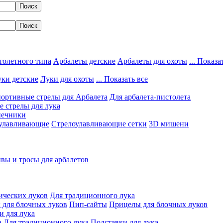
толетного типа
Арбалеты детские
Арбалеты для охоты
... Показа
ки детские
Луки для охоты
... Показать все
ортивные стрелы для Арбалета
Для арбалета-пистолета
 стрелы для лука
нечники
улавливающие
Стрелоулавливающие сетки
3D мишени
вы и тросы для арбалетов
ических луков
Для традиционного лука
 для блочных луков
Пип-сайты
Прицелы для блочных луков
и для лука
а
Для традиционного лука
Подставки для лука