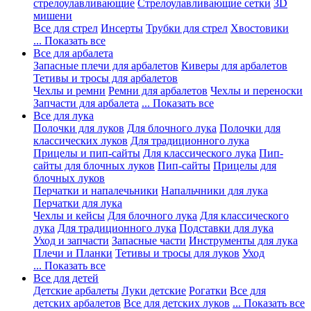
стрелоулавливающие
Стрелоулавливающие сетки
3D
мишени
Все для стрел
Инсерты
Трубки для стрел
Хвостовики
... Показать все
Все для арбалета
Запасные плечи для арбалетов
Киверы для арбалетов
Тетивы и тросы для арбалетов
Чехлы и ремни
Ремни для арбалетов
Чехлы и переноски
Запчасти для арбалета
... Показать все
Все для лука
Полочки для луков
Для блочного лука
Полочки для
классических луков
Для традиционного лука
Прицелы и пип-сайты
Для классического лука
Пип-
сайты для блочных луков
Пип-сайты
Прицелы для
блочных луков
Перчатки и напалечьники
Напальчники для лука
Перчатки для лука
Чехлы и кейсы
Для блочного лука
Для классического
лука
Для традиционного лука
Подставки для лука
Уход и запчасти
Запасные части
Инструменты для лука
Плечи и Планки
Тетивы и тросы для луков
Уход
... Показать все
Все для детей
Детские арбалеты
Луки детские
Рогатки
Все для
детских арбалетов
Все для детских луков
... Показать все