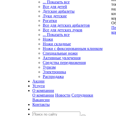
... Показать все
то
Все для детей
на
Детские арбалеты
кн
Луки детские
ко
Рогатки
Об
Все для детских арбалетов
Пе
Все для детских луков
ко
... Показать все
Ножи
Ножи складные
Ножи с фиксированным клинком
Специальные ножи
Активные увлечения
Средства передвижения
Туризм
Электроника
Распродажа
Акции
Услуги
О компании
О компании
Новости
Сотрудники
Вакансии
Контакты