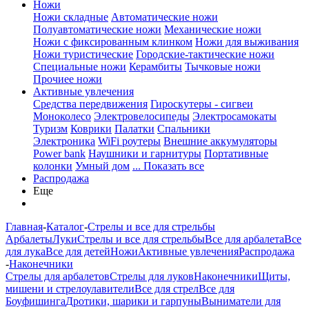
Ножи
Ножи складные
Автоматические ножи
Полуавтоматические ножи
Механические ножи
Ножи с фиксированным клинком
Ножи для выживания
Ножи туристические
Городские-тактические ножи
Специальные ножи
Керамбиты
Тычковые ножи
Прочиее ножи
Активные увлечения
Средства передвижения
Гироскутеры - сигвеи
Моноколесо
Электровелосипеды
Электросамокаты
Туризм
Коврики
Палатки
Спальники
Электроника
WiFi роутеры
Внешние аккумуляторы
Power bank
Наушники и гарнитуры
Портативные
колонки
Умный дом
... Показать все
Распродажа
Еще
Главная
-
Каталог
-
Стрелы и все для стрельбы
Арбалеты
Луки
Стрелы и все для стрельбы
Все для арбалета
Все
для лука
Все для детей
Ножи
Активные увлечения
Распродажа
-
Наконечники
Стрелы для арбалетов
Стрелы для луков
Наконечники
Щиты,
мишени и стрелоулавители
Все для стрел
Все для
Боуфишинга
Дротики, шарики и гарпуны
Выниматели для