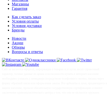
Магазины
Гарантия
Как сделать заказ
Условия оплаты
Условия доставки
Бренды
Новости
Акции
Обзоры
Вопросы и ответы
Сайт не является офертой, информация о товарах и услугах носит справочный
характер, точные данные по ценам и возможности купить в интернет-магазине
необходимо узнавать у менеджера посредством телефонного звонка, письма через
форму обратной связи или оформления заказа. Все арбалеты и луки, продающиеся в
нашем магазине, прошли обязательную государственную сертификацию и имеют
заключение криминалистического центра о том, что они не являются оружием.