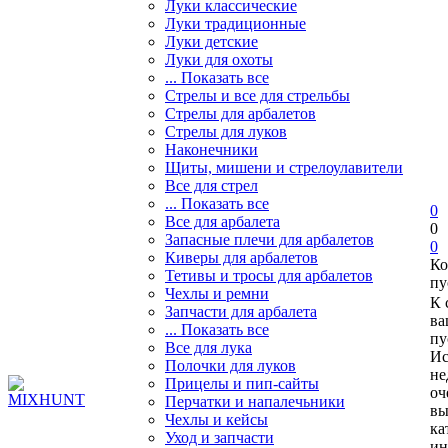
Луки классические
Луки традиционные
Луки детские
Луки для охоты
... Показать все
Стрелы и все для стрельбы
Стрелы для арбалетов
Стрелы для луков
Наконечники
Щиты, мишени и стрелоулавители
Все для стрел
... Показать все
0
Все для арбалета
0
Запасные плечи для арбалетов
0
Киверы для арбалетов
Ко
Тетивы и тросы для арбалетов
пу
Чехлы и ремни
К 
Запчасти для арбалета
ва
... Показать все
пу
Все для лука
Ис
Полочки для луков
не
Прицелы и пип-сайты
оч
Перчатки и напалечьники
вы
Чехлы и кейсы
ка
Уход и запчасти
ин