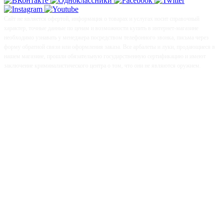
Сайт не является офертой, информация о товарах и услугах носит справочный
характер, точные данные по ценам и возможности купить в интернет-магазине
необходимо узнавать у менеджера посредством телефонного звонка, письма через
форму обратной связи или оформления заказа. Все арбалеты и луки, продающиеся в
нашем магазине, прошли обязательную государственную сертификацию и имеют
заключение криминалистического центра о том, что они не являются оружием.