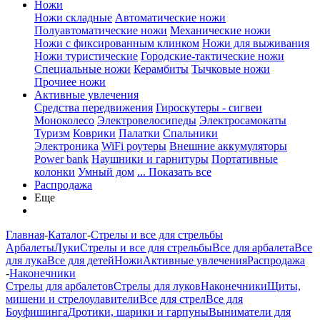
Ножи
Ножи складные
Автоматические ножи
Полуавтоматические ножи
Механические ножи
Ножи с фиксированным клинком
Ножи для выживания
Ножи туристические
Городские-тактические ножи
Специальные ножи
Керамбиты
Тычковые ножи
Прочиее ножи
Активные увлечения
Средства передвижения
Гироскутеры - сигвеи
Моноколесо
Электровелосипеды
Электросамокаты
Туризм
Коврики
Палатки
Спальники
Электроника
WiFi роутеры
Внешние аккумуляторы
Power bank
Наушники и гарнитуры
Портативные
колонки
Умный дом
... Показать все
Распродажа
Еще
Главная
-
Каталог
-
Стрелы и все для стрельбы
Арбалеты
Луки
Стрелы и все для стрельбы
Все для арбалета
Все
для лука
Все для детей
Ножи
Активные увлечения
Распродажа
-
Наконечники
Стрелы для арбалетов
Стрелы для луков
Наконечники
Щиты,
мишени и стрелоулавители
Все для стрел
Все для
Боуфишинга
Дротики, шарики и гарпуны
Выниматели для