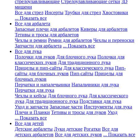
стрелоулавливающие
Стрелоулавливающие сетки
3D
мишени
Все для стрел
Инсерты
Трубки для стрел
Хвостовики
... Показать все
Все для арбалета
Запасные плечи для арбалетов
Киверы для арбалетов
Тетивы и тросы для арбалетов
Чехлы и ремни
Ремни для арбалетов
Чехлы и переноски
Запчасти для арбалета
... Показать все
Все для лука
Полочки для луков
Для блочного лука
Полочки для
классических луков
Для традиционного лука
Прицелы и пип-сайты
Для классического лука
Пип-
сайты для блочных луков
Пип-сайты
Прицелы для
блочных луков
Перчатки и напалечьники
Напальчники для лука
Перчатки для лука
Чехлы и кейсы
Для блочного лука
Для классического
лука
Для традиционного лука
Подставки для лука
Уход и запчасти
Запасные части
Инструменты для лука
Плечи и Планки
Тетивы и тросы для луков
Уход
... Показать все
Все для детей
Детские арбалеты
Луки детские
Рогатки
Все для
детских арбалетов
Все для детских луков
... Показать все