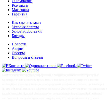
О компании
Контакты
Магазины
Гарантия
Как сделать заказ
Условия оплаты
Условия доставки
Бренды
Новости
Акции
Обзоры
Вопросы и ответы
Сайт не является офертой, информация о товарах и услугах носит справочный
характер, точные данные по ценам и возможности купить в интернет-магазине
необходимо узнавать у менеджера посредством телефонного звонка, письма через
форму обратной связи или оформления заказа. Все арбалеты и луки, продающиеся в
нашем магазине, прошли обязательную государственную сертификацию и имеют
заключение криминалистического центра о том, что они не являются оружием.