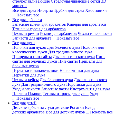
стрелоулавливающие
Стрелоулавливающие сетки
3D
мишени
Все для стрел
Инсерты
Трубки для стрел
Хвостовики
... Показать все
Все для арбалета
Запасные плечи для арбалетов
Киверы для арбалетов
Тетивы и тросы для арбалетов
Чехлы и ремни
Ремни для арбалетов
Чехлы и переноски
Запчасти для арбалета
... Показать все
Все для лука
Полочки для луков
Для блочного лука
Полочки для
классических луков
Для традиционного лука
Прицелы и пип-сайты
Для классического лука
Пип-
сайты для блочных луков
Пип-сайты
Прицелы для
блочных луков
Перчатки и напалечьники
Напальчники для лука
Перчатки для лука
Чехлы и кейсы
Для блочного лука
Для классического
лука
Для традиционного лука
Подставки для лука
Уход и запчасти
Запасные части
Инструменты для лука
Плечи и Планки
Тетивы и тросы для луков
Уход
... Показать все
Все для детей
Детские арбалеты
Луки детские
Рогатки
Все для
детских арбалетов
Все для детских луков
... Показать все