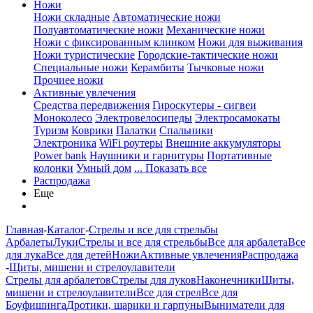
Ножи
Ножи складные
Автоматические ножи
Полуавтоматические ножи
Механические ножи
Ножи с фиксированным клинком
Ножи для выживания
Ножи туристические
Городские-тактические ножи
Специальные ножи
Керамбиты
Тычковые ножи
Прочиее ножи
Активные увлечения
Средства передвижения
Гироскутеры - сигвеи
Моноколесо
Электровелосипеды
Электросамокаты
Туризм
Коврики
Палатки
Спальники
Электроника
WiFi роутеры
Внешние аккумуляторы
Power bank
Наушники и гарнитуры
Портативные
колонки
Умный дом
... Показать все
Распродажа
Еще
Главная
-
Каталог
-
Стрелы и все для стрельбы
Арбалеты
Луки
Стрелы и все для стрельбы
Все для арбалета
Все
для лука
Все для детей
Ножи
Активные увлечения
Распродажа
-
Щиты, мишени и стрелоулавители
Стрелы для арбалетов
Стрелы для луков
Наконечники
Щиты,
мишени и стрелоулавители
Все для стрел
Все для
Боуфишинга
Дротики, шарики и гарпуны
Выниматели для