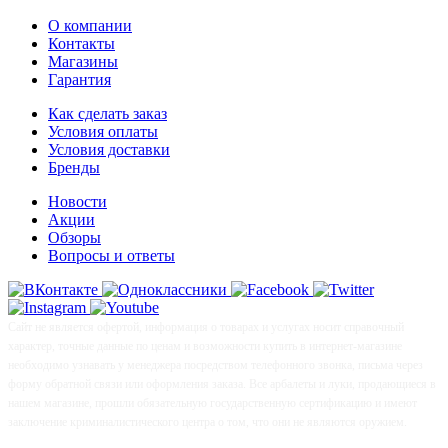
О компании
Контакты
Магазины
Гарантия
Как сделать заказ
Условия оплаты
Условия доставки
Бренды
Новости
Акции
Обзоры
Вопросы и ответы
Сайт не является офертой, информация о товарах и услугах носит справочный
характер, точные данные по ценам и возможности купить в интернет-магазине
необходимо узнавать у менеджера посредством телефонного звонка, письма через
форму обратной связи или оформления заказа. Все арбалеты и луки, продающиеся в
нашем магазине, прошли обязательную государственную сертификацию и имеют
заключение криминалистического центра о том, что они не являются оружием.