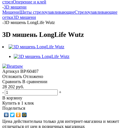
стрел
Оперение и клей
-
3D мишени
Мишени
Щиты стрелоулавливающие
Стрелоулавливающие
сетки
3D мишени
-
3D мишень LongLife Wutz
3D мишень LongLife Wutz
Артикул
BP/60407
Отложить
Отложено
Сравнить
В сравнении
28 202 руб.
-
+
В корзину
Купить в 1 клик
Поделиться
Цена действительна только для интернет-магазина и может
отличаться от цен в розничных магазинах