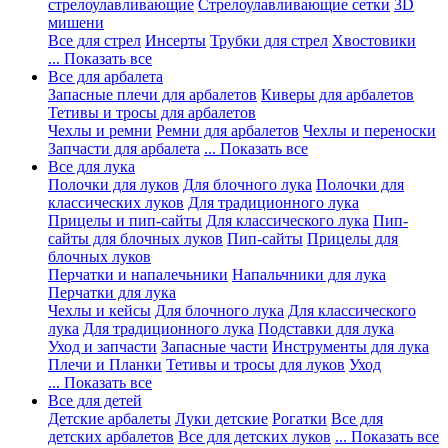
стрелоулавливающие
Стрелоулавливающие сетки
3D
мишени
Все для стрел
Инсерты
Трубки для стрел
Хвостовики
... Показать все
Все для арбалета
Запасные плечи для арбалетов
Киверы для арбалетов
Тетивы и тросы для арбалетов
Чехлы и ремни
Ремни для арбалетов
Чехлы и переноски
Запчасти для арбалета
... Показать все
Все для лука
Полочки для луков
Для блочного лука
Полочки для
классических луков
Для традиционного лука
Прицелы и пип-сайты
Для классического лука
Пип-
сайты для блочных луков
Пип-сайты
Прицелы для
блочных луков
Перчатки и напалечьники
Напальчники для лука
Перчатки для лука
Чехлы и кейсы
Для блочного лука
Для классического
лука
Для традиционного лука
Подставки для лука
Уход и запчасти
Запасные части
Инструменты для лука
Плечи и Планки
Тетивы и тросы для луков
Уход
... Показать все
Все для детей
Детские арбалеты
Луки детские
Рогатки
Все для
детских арбалетов
Все для детских луков
... Показать все