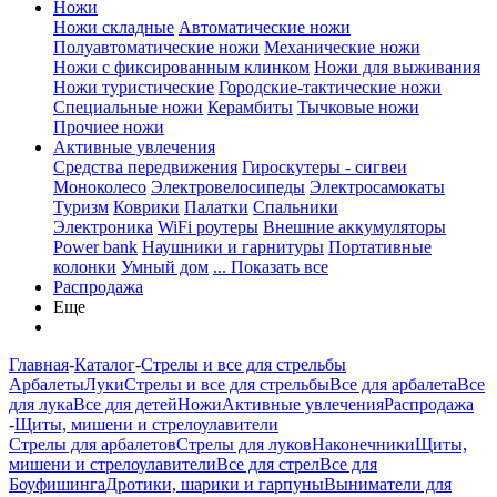
Ножи
Ножи складные
Автоматические ножи
Полуавтоматические ножи
Механические ножи
Ножи с фиксированным клинком
Ножи для выживания
Ножи туристические
Городские-тактические ножи
Специальные ножи
Керамбиты
Тычковые ножи
Прочиее ножи
Активные увлечения
Средства передвижения
Гироскутеры - сигвеи
Моноколесо
Электровелосипеды
Электросамокаты
Туризм
Коврики
Палатки
Спальники
Электроника
WiFi роутеры
Внешние аккумуляторы
Power bank
Наушники и гарнитуры
Портативные
колонки
Умный дом
... Показать все
Распродажа
Еще
Главная
-
Каталог
-
Стрелы и все для стрельбы
Арбалеты
Луки
Стрелы и все для стрельбы
Все для арбалета
Все
для лука
Все для детей
Ножи
Активные увлечения
Распродажа
-
Щиты, мишени и стрелоулавители
Стрелы для арбалетов
Стрелы для луков
Наконечники
Щиты,
мишени и стрелоулавители
Все для стрел
Все для
Боуфишинга
Дротики, шарики и гарпуны
Выниматели для