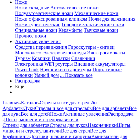
Ножи
Ножи складные
Автоматические ножи
Полуавтоматические ножи
Механические ножи
Ножи с фиксированным клинком
Ножи для выживания
Ножи туристические
Городские-тактические ножи
Специальные ножи
Керамбиты
Тычковые ножи
Прочиее ножи
Активные увлечения
Средства передвижения
Гироскутеры - сигвеи
Моноколесо
Электровелосипеды
Электросамокаты
Туризм
Коврики
Палатки
Спальники
Электроника
WiFi роутеры
Внешние аккумуляторы
Power bank
Наушники и гарнитуры
Портативные
колонки
Умный дом
... Показать все
Распродажа
Еще
Главная
-
Каталог
-
Стрелы и все для стрельбы
Арбалеты
Луки
Стрелы и все для стрельбы
Все для арбалета
Все
для лука
Все для детей
Ножи
Активные увлечения
Распродажа
-
Щиты, мишени и стрелоулавители
Стрелы для арбалетов
Стрелы для луков
Наконечники
Щиты,
мишени и стрелоулавители
Все для стрел
Все для
Боуфишинга
Дротики, шарики и гарпуны
Выниматели для