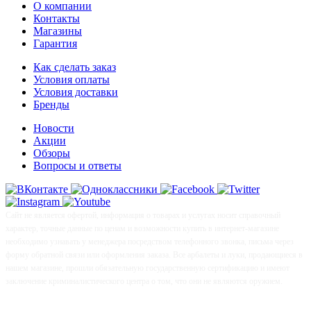
О компании
Контакты
Магазины
Гарантия
Как сделать заказ
Условия оплаты
Условия доставки
Бренды
Новости
Акции
Обзоры
Вопросы и ответы
Сайт не является офертой, информация о товарах и услугах носит справочный
характер, точные данные по ценам и возможности купить в интернет-магазине
необходимо узнавать у менеджера посредством телефонного звонка, письма через
форму обратной связи или оформления заказа. Все арбалеты и луки, продающиеся в
нашем магазине, прошли обязательную государственную сертификацию и имеют
заключение криминалистического центра о том, что они не являются оружием.