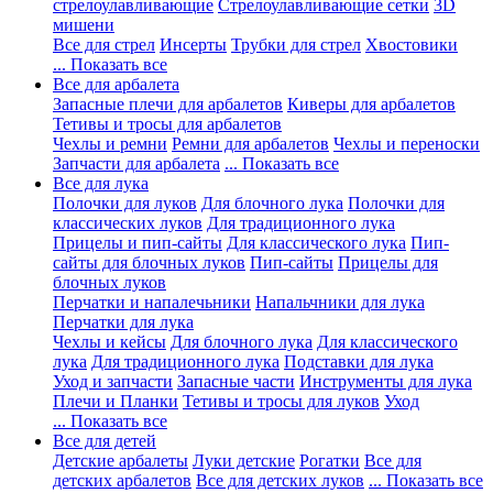
стрелоулавливающие
Стрелоулавливающие сетки
3D
мишени
Все для стрел
Инсерты
Трубки для стрел
Хвостовики
... Показать все
Все для арбалета
Запасные плечи для арбалетов
Киверы для арбалетов
Тетивы и тросы для арбалетов
Чехлы и ремни
Ремни для арбалетов
Чехлы и переноски
Запчасти для арбалета
... Показать все
Все для лука
Полочки для луков
Для блочного лука
Полочки для
классических луков
Для традиционного лука
Прицелы и пип-сайты
Для классического лука
Пип-
сайты для блочных луков
Пип-сайты
Прицелы для
блочных луков
Перчатки и напалечьники
Напальчники для лука
Перчатки для лука
Чехлы и кейсы
Для блочного лука
Для классического
лука
Для традиционного лука
Подставки для лука
Уход и запчасти
Запасные части
Инструменты для лука
Плечи и Планки
Тетивы и тросы для луков
Уход
... Показать все
Все для детей
Детские арбалеты
Луки детские
Рогатки
Все для
детских арбалетов
Все для детских луков
... Показать все