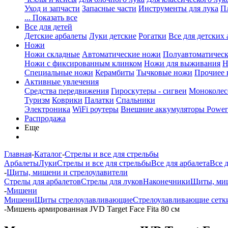
Уход и запчасти
Запасные части
Инструменты для лука
П
... Показать все
Все для детей
Детские арбалеты
Луки детские
Рогатки
Все для детских 
Ножи
Ножи складные
Автоматические ножи
Полуавтоматичес
Ножи с фиксированным клинком
Ножи для выживания
Н
Специальные ножи
Керамбиты
Тычковые ножи
Прочиее
Активные увлечения
Средства передвижения
Гироскутеры - сигвеи
Моноколес
Туризм
Коврики
Палатки
Спальники
Электроника
WiFi роутеры
Внешние аккумуляторы Power
Распродажа
Еще
Главная
-
Каталог
-
Стрелы и все для стрельбы
Арбалеты
Луки
Стрелы и все для стрельбы
Все для арбалета
Все 
-
Щиты, мишени и стрелоулавители
Стрелы для арбалетов
Стрелы для луков
Наконечники
Щиты, миш
-
Мишени
Мишени
Щиты стрелоулавливающие
Стрелоулавливающие сетк
-
Мишень армированная JVD Target Face Fita 80 см