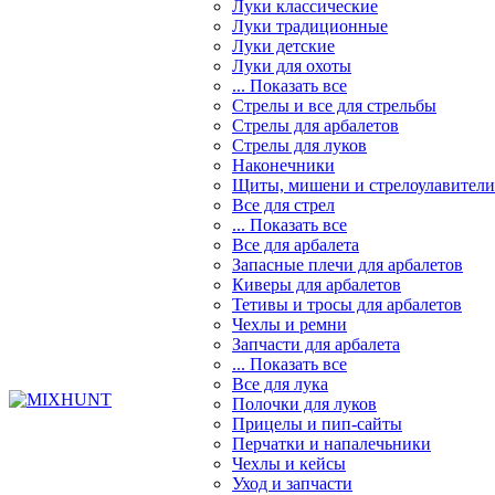
Луки классические
Луки традиционные
Луки детские
Луки для охоты
... Показать все
Стрелы и все для стрельбы
Стрелы для арбалетов
Стрелы для луков
Наконечники
Щиты, мишени и стрелоулавители
Все для стрел
... Показать все
Все для арбалета
Запасные плечи для арбалетов
Киверы для арбалетов
Тетивы и тросы для арбалетов
Чехлы и ремни
Запчасти для арбалета
... Показать все
Все для лука
Полочки для луков
Прицелы и пип-сайты
Перчатки и напалечьники
Чехлы и кейсы
Уход и запчасти