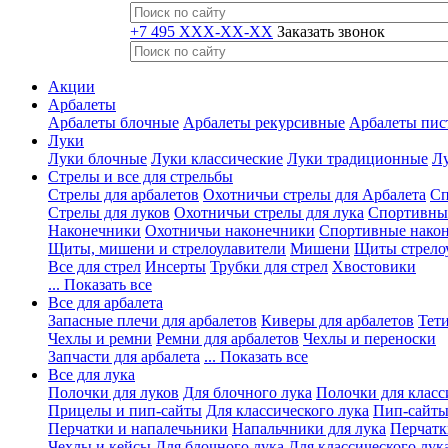
+7 495 XXX-XX-XX
Заказать звонок
Акции
Арбалеты
Арбалеты блочные
Арбалеты рекурсивные
Арбалеты пис
Луки
Луки блочные
Луки классические
Луки традиционные
Лу
Стрелы и все для стрельбы
Стрелы для арбалетов
Охотничьи стрелы для Арбалета
Сп
Стрелы для луков
Охотничьи стрелы для лука
Спортивные
Наконечники
Охотничьи наконечники
Спортивные нако
Щиты, мишени и стрелоулавители
Мишени
Щиты стрело
Все для стрел
Инсерты
Трубки для стрел
Хвостовики
... Показать все
Все для арбалета
Запасные плечи для арбалетов
Киверы для арбалетов
Тети
Чехлы и ремни
Ремни для арбалетов
Чехлы и переноски
Запчасти для арбалета
... Показать все
Все для лука
Полочки для луков
Для блочного лука
Полочки для класс
Прицелы и пип-сайты
Для классического лука
Пип-сайты
Перчатки и напалечьники
Напальчники для лука
Перчатк
Чехлы и кейсы
Для блочного лука
Для классического лук