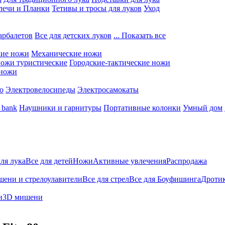
лечи и Планки
Тетивы и тросы для луков
Уход
арбалетов
Все для детских луков
... Показать все
кие ножи
Механические ножи
ожи туристические
Городские-тактические ножи
 ножи
о
Электровелосипеды
Электросамокаты
 bank
Наушники и гарнитуры
Портативные колонки
Умный дом
для лука
Все для детей
Ножи
Активные увлечения
Распродажа
ени и стрелоулавители
Все для стрел
Все для Боуфишинга
Дротик
и
3D мишени