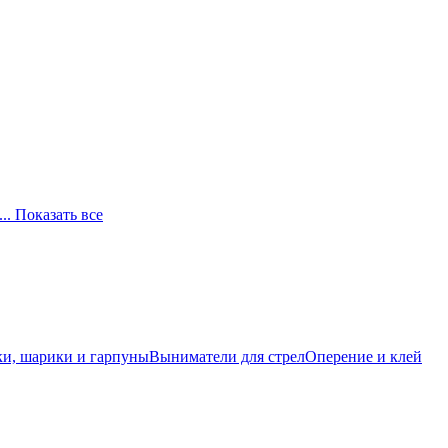
... Показать все
и, шарики и гарпуны
Выниматели для стрел
Оперение и клей