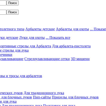
толетного типа
Арбалеты детские
Арбалеты для охоты
... Показа
ки детские
Луки для охоты
... Показать все
ортивные стрелы для Арбалета
Для арбалета-пистолета
 стрелы для лука
нечники
улавливающие
Стрелоулавливающие сетки
3D мишени
вы и тросы для арбалетов
ических луков
Для традиционного лука
 для блочных луков
Пип-сайты
Прицелы для блочных луков
и для лука
а
Для традиционного лука
Подставки для лука