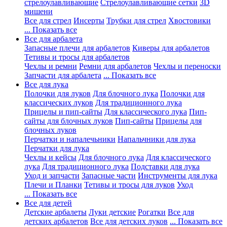
стрелоулавливающие
Стрелоулавливающие сетки
3D
мишени
Все для стрел
Инсерты
Трубки для стрел
Хвостовики
... Показать все
Все для арбалета
Запасные плечи для арбалетов
Киверы для арбалетов
Тетивы и тросы для арбалетов
Чехлы и ремни
Ремни для арбалетов
Чехлы и переноски
Запчасти для арбалета
... Показать все
Все для лука
Полочки для луков
Для блочного лука
Полочки для
классических луков
Для традиционного лука
Прицелы и пип-сайты
Для классического лука
Пип-
сайты для блочных луков
Пип-сайты
Прицелы для
блочных луков
Перчатки и напалечьники
Напальчники для лука
Перчатки для лука
Чехлы и кейсы
Для блочного лука
Для классического
лука
Для традиционного лука
Подставки для лука
Уход и запчасти
Запасные части
Инструменты для лука
Плечи и Планки
Тетивы и тросы для луков
Уход
... Показать все
Все для детей
Детские арбалеты
Луки детские
Рогатки
Все для
детских арбалетов
Все для детских луков
... Показать все