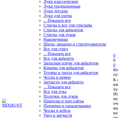
Луки классические
Луки традиционные
Луки детские
Луки для охоты
... Показать все
Стрелы и все для стрельбы
Стрелы для арбалетов
Стрелы для луков
Наконечники
Щиты, мишени и стрелоулавители
Все для стрел
... Показать все
0
Все для арбалета
0
Запасные плечи для арбалетов
0
Киверы для арбалетов
Ко
Тетивы и тросы для арбалетов
пу
Чехлы и ремни
К 
Запчасти для арбалета
ва
... Показать все
пу
Все для лука
Ис
Полочки для луков
не
Прицелы и пип-сайты
оч
Перчатки и напалечьники
вы
Чехлы и кейсы
ка
Уход и запчасти
ин