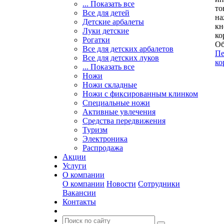
... Показать все
то
Все для детей
на
Детские арбалеты
кн
Луки детские
ко
Рогатки
Об
Все для детских арбалетов
Пе
Все для детских луков
ко
... Показать все
Ножи
Ножи складные
Ножи с фиксированным клинком
Специальные ножи
Активные увлечения
Средства передвижения
Туризм
Электроника
Распродажа
Акции
Услуги
О компании
О компании
Новости
Сотрудники
Вакансии
Контакты