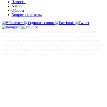
Новости
Акции
Обзоры
Вопросы и ответы
Сайт не является офертой, информация о товарах и услугах носит справочный
характер, точные данные по ценам и возможности купить в интернет-магазине
необходимо узнавать у менеджера посредством телефонного звонка, письма через
форму обратной связи или оформления заказа. Все арбалеты и луки, продающиеся в
нашем магазине, прошли обязательную государственную сертификацию и имеют
заключение криминалистического центра о том, что они не являются оружием.