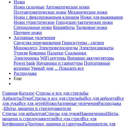
Ножи
Ножи складные
Автоматические ножи
Полуавтоматические ножи
Механические ножи
Ножи с фиксированным клинком
Ножи для выживания
Ножи туристические
Городские-тактические ножи
Специальные ножи
Керамбиты
Тычковые ножи
Прочиее ножи
Активные увлечения
Средства передвижения
Гироскутеры - сигвеи
Моноколесо
Электровелосипеды
Электросамокаты
Туризм
Коврики
Палатки
Спальники
Электроника
WiFi роутеры
Внешние аккумуляторы
Power bank
Наушники и гарнитуры
Портативные
колонки
Умный дом
... Показать все
Распродажа
Еще
Главная
-
Каталог
-
Стрелы и все для стрельбы
Арбалеты
Луки
Стрелы и все для стрельбы
Все для арбалета
Все
для лука
Все для детей
Ножи
Активные увлечения
Распродажа
-
Щиты, мишени и стрелоулавители
Стрелы для арбалетов
Стрелы для луков
Наконечники
Щиты,
мишени и стрелоулавители
Все для стрел
Все для
Боуфишинга
Дротики, шарики и гарпуны
Выниматели для