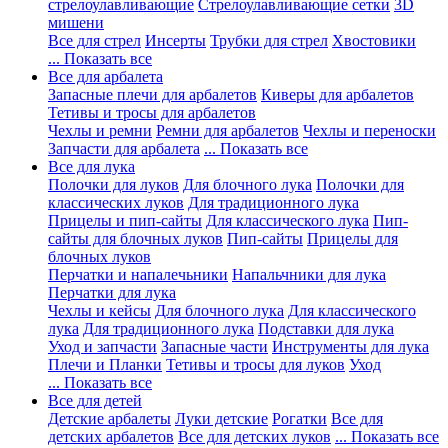
стрелоулавливающие
Стрелоулавливающие сетки
3D
мишени
Все для стрел
Инсерты
Трубки для стрел
Хвостовики
... Показать все
Все для арбалета
Запасные плечи для арбалетов
Киверы для арбалетов
Тетивы и тросы для арбалетов
Чехлы и ремни
Ремни для арбалетов
Чехлы и переноски
Запчасти для арбалета
... Показать все
Все для лука
Полочки для луков
Для блочного лука
Полочки для
классических луков
Для традиционного лука
Прицелы и пип-сайты
Для классического лука
Пип-
сайты для блочных луков
Пип-сайты
Прицелы для
блочных луков
Перчатки и напалечьники
Напальчники для лука
Перчатки для лука
Чехлы и кейсы
Для блочного лука
Для классического
лука
Для традиционного лука
Подставки для лука
Уход и запчасти
Запасные части
Инструменты для лука
Плечи и Планки
Тетивы и тросы для луков
Уход
... Показать все
Все для детей
Детские арбалеты
Луки детские
Рогатки
Все для
детских арбалетов
Все для детских луков
... Показать все