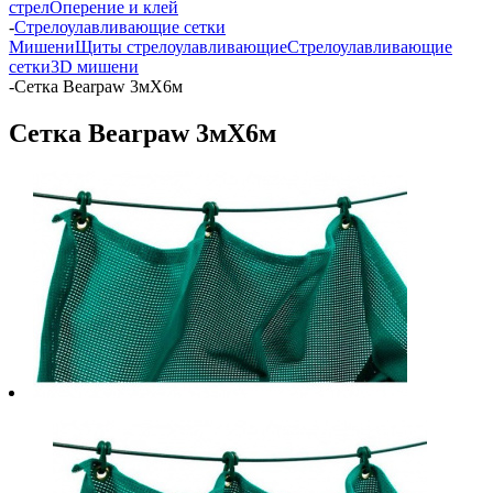
стрел
Оперение и клей
-
Стрелоулавливающие сетки
Мишени
Щиты стрелоулавливающие
Стрелоулавливающие
сетки
3D мишени
-
Сетка Bearpaw 3мX6м
Сетка Bearpaw 3мX6м