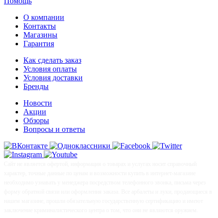
Помощь
О компании
Контакты
Магазины
Гарантия
Как сделать заказ
Условия оплаты
Условия доставки
Бренды
Новости
Акции
Обзоры
Вопросы и ответы
Сайт не является офертой, информация о товарах и услугах носит справочный
характер, точные данные по ценам и возможности купить в интернет-магазине
необходимо узнавать у менеджера посредством телефонного звонка, письма через
форму обратной связи или оформления заказа. Все арбалеты и луки, продающиеся в
нашем магазине, прошли обязательную государственную сертификацию и имеют
заключение криминалистического центра о том, что они не являются оружием.