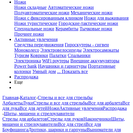
Ножи
Ножи складные
Автоматические ножи
Полуавтоматические ножи
Механические ножи
Ножи с фиксированным клинком
Ножи для выживания
Ножи туристические
Городские-тактические ножи
Специальные ножи
Керамбиты
Тычковые ножи
Прочиее ножи
Активные увлечения
Средства передвижения
Гироскутеры - сигвеи
Моноколесо
Электровелосипеды
Электросамокаты
Туризм
Коврики
Палатки
Спальники
Электроника
WiFi роутеры
Внешние аккумуляторы
Power bank
Наушники и гарнитуры
Портативные
колонки
Умный дом
... Показать все
Распродажа
Еще
Главная
-
Каталог
-
Стрелы и все для стрельбы
Арбалеты
Луки
Стрелы и все для стрельбы
Все для арбалета
Все
для лука
Все для детей
Ножи
Активные увлечения
Распродажа
-
Щиты, мишени и стрелоулавители
Стрелы для арбалетов
Стрелы для луков
Наконечники
Щиты,
мишени и стрелоулавители
Все для стрел
Все для
Боуфишинга
Дротики, шарики и гарпуны
Выниматели для