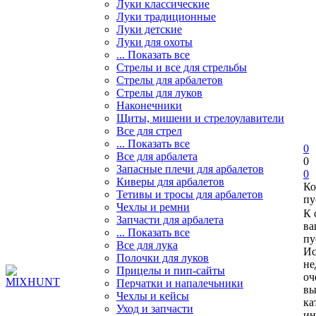
Луки классические
Луки традиционные
Луки детские
Луки для охоты
... Показать все
Стрелы и все для стрельбы
Стрелы для арбалетов
Стрелы для луков
Наконечники
Щиты, мишени и стрелоулавители
Все для стрел
... Показать все
0
Все для арбалета
0
Запасные плечи для арбалетов
0
Киверы для арбалетов
Ко
Тетивы и тросы для арбалетов
пу
Чехлы и ремни
К 
Запчасти для арбалета
ва
... Показать все
пу
Все для лука
Ис
Полочки для луков
не
Прицелы и пип-сайты
оч
Перчатки и напалечьники
вы
Чехлы и кейсы
ка
Уход и запчасти
ин