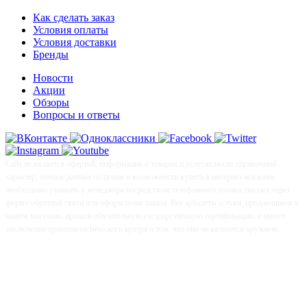
Как сделать заказ
Условия оплаты
Условия доставки
Бренды
Новости
Акции
Обзоры
Вопросы и ответы
Сайт не является офертой, информация о товарах и услугах носит справочный
характер, точные данные по ценам и возможности купить в интернет-магазине
необходимо узнавать у менеджера посредством телефонного звонка, письма через
форму обратной связи или оформления заказа. Все арбалеты и луки, продающиеся в
нашем магазине, прошли обязательную государственную сертификацию и имеют
заключение криминалистического центра о том, что они не являются оружием.