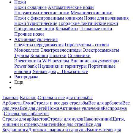
Ножи
Ножи складные
Автоматические ножи
Полуавтоматические ножи
Механические ножи
Ножи с фиксированным клинком
Ножи для выживания
Ножи туристические
Городские-тактические ножи
Специальные ножи
Керамбиты
Тычковые ножи
Прочиее ножи
Активные увлечения
Средства передвижения
Гироскутеры - сигвеи
Моноколесо
Электровелосипеды
Электросамокаты
Туризм
Коврики
Палатки
Спальники
Электроника
WiFi роутеры
Внешние аккумуляторы
Power bank
Наушники и гарнитуры
Портативные
колонки
Умный дом
... Показать все
Распродажа
Еще
Главная
-
Каталог
-
Стрелы и все для стрельбы
Арбалеты
Луки
Стрелы и все для стрельбы
Все для арбалета
Все
для лука
Все для детей
Ножи
Активные увлечения
Распродажа
-
Стрелы для арбалетов
Стрелы для арбалетов
Стрелы для луков
Наконечники
Щиты,
мишени и стрелоулавители
Все для стрел
Все для
Боуфишинга
Дротики, шарики и гарпуны
Выниматели для