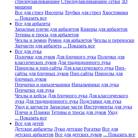
стрелоулавливающие
Стрелоулавливающие сетки
3D
мишени
Все для стрел
Инсерты
Трубки для стрел
Хвостовики
... Показать все
Все для арбалета
Запасные плечи для арбалетов
Киверы для арбалетов
Тетивы и тросы для арбалетов
Чехлы и ремни
Ремни для арбалетов
Чехлы и переноски
Запчасти для арбалета
... Показать все
Все для лука
Полочки для луков
Для блочного лука
Полочки для
классических луков
Для традиционного лука
Прицелы и пип-сайты
Для классического лука
Пип-
сайты для блочных луков
Пип-сайты
Прицелы для
блочных луков
Перчатки и напалечьники
Напальчники для лука
Перчатки для лука
Чехлы и кейсы
Для блочного лука
Для классического
лука
Для традиционного лука
Подставки для лука
Уход и запчасти
Запасные части
Инструменты для лука
Плечи и Планки
Тетивы и тросы для луков
Уход
... Показать все
Все для детей
Детские арбалеты
Луки детские
Рогатки
Все для
детских арбалетов
Все для детских луков
... Показать все