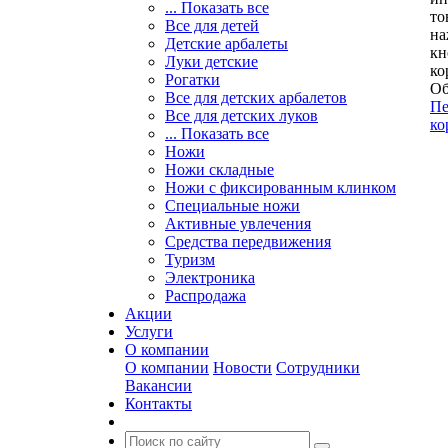
... Показать все
то
Все для детей
на
Детские арбалеты
кн
Луки детские
ко
Рогатки
Об
Все для детских арбалетов
Пе
Все для детских луков
ко
... Показать все
Ножи
Ножи складные
Ножи с фиксированным клинком
Специальные ножи
Активные увлечения
Средства передвижения
Туризм
Электроника
Распродажа
Акции
Услуги
О компании
О компании
Новости
Сотрудники
Вакансии
Контакты