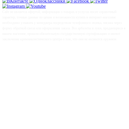
Сайт не является офертой, информация о товарах и услугах носит справочный
характер, точные данные по ценам и возможности купить в интернет-магазине
необходимо узнавать у менеджера посредством телефонного звонка, письма через
форму обратной связи или оформления заказа. Все арбалеты и луки, продающиеся в
нашем магазине, прошли обязательную государственную сертификацию и имеют
заключение криминалистического центра о том, что они не являются оружием.