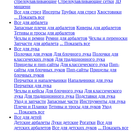
стрелоулавливающие
Стрелоулавливающие сетки
3D
мишени
Все для стрел
Инсерты
Трубки для стрел
Хвостовики
... Показать все
Все для арбалета
Запасные плечи для арбалетов
Киверы для арбалетов
Тетивы и тросы для арбалетов
Чехлы и ремни
Ремни для арбалетов
Чехлы и переноски
Запчасти для арбалета
... Показать все
Все для лука
Полочки для луков
Для блочного лука
Полочки для
классических луков
Для традиционного лука
Прицелы и пип-сайты
Для классического лука
Пип-
сайты для блочных луков
Пип-сайты
Прицелы для
блочных луков
Перчатки и напалечьники
Напальчники для лука
Перчатки для лука
Чехлы и кейсы
Для блочного лука
Для классического
лука
Для традиционного лука
Подставки для лука
Уход и запчасти
Запасные части
Инструменты для лука
Плечи и Планки
Тетивы и тросы для луков
Уход
... Показать все
Все для детей
Детские арбалеты
Луки детские
Рогатки
Все для
детских арбалетов
Все для детских луков
... Показать все