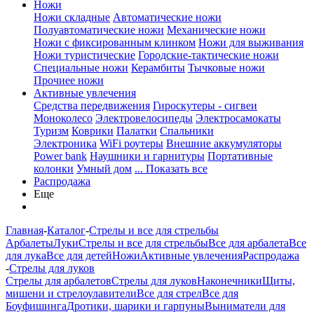
Ножи
Ножи складные
Автоматические ножи
Полуавтоматические ножи
Механические ножи
Ножи с фиксированным клинком
Ножи для выживания
Ножи туристические
Городские-тактические ножи
Специальные ножи
Керамбиты
Тычковые ножи
Прочиее ножи
Активные увлечения
Средства передвижения
Гироскутеры - сигвеи
Моноколесо
Электровелосипеды
Электросамокаты
Туризм
Коврики
Палатки
Спальники
Электроника
WiFi роутеры
Внешние аккумуляторы
Power bank
Наушники и гарнитуры
Портативные
колонки
Умный дом
... Показать все
Распродажа
Еще
Главная
-
Каталог
-
Стрелы и все для стрельбы
Арбалеты
Луки
Стрелы и все для стрельбы
Все для арбалета
Все
для лука
Все для детей
Ножи
Активные увлечения
Распродажа
-
Стрелы для луков
Стрелы для арбалетов
Стрелы для луков
Наконечники
Щиты,
мишени и стрелоулавители
Все для стрел
Все для
Боуфишинга
Дротики, шарики и гарпуны
Выниматели для