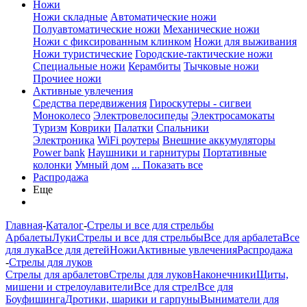
Ножи
Ножи складные
Автоматические ножи
Полуавтоматические ножи
Механические ножи
Ножи с фиксированным клинком
Ножи для выживания
Ножи туристические
Городские-тактические ножи
Специальные ножи
Керамбиты
Тычковые ножи
Прочиее ножи
Активные увлечения
Средства передвижения
Гироскутеры - сигвеи
Моноколесо
Электровелосипеды
Электросамокаты
Туризм
Коврики
Палатки
Спальники
Электроника
WiFi роутеры
Внешние аккумуляторы
Power bank
Наушники и гарнитуры
Портативные
колонки
Умный дом
... Показать все
Распродажа
Еще
Главная
-
Каталог
-
Стрелы и все для стрельбы
Арбалеты
Луки
Стрелы и все для стрельбы
Все для арбалета
Все
для лука
Все для детей
Ножи
Активные увлечения
Распродажа
-
Стрелы для луков
Стрелы для арбалетов
Стрелы для луков
Наконечники
Щиты,
мишени и стрелоулавители
Все для стрел
Все для
Боуфишинга
Дротики, шарики и гарпуны
Выниматели для