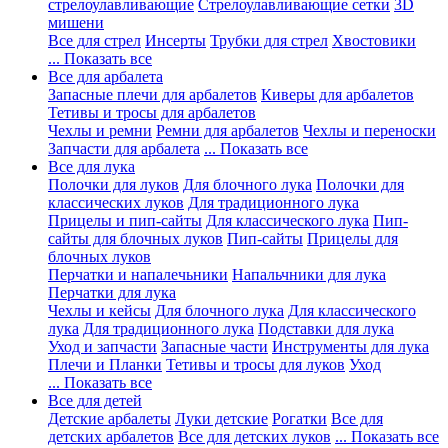
стрелоулавливающие
Стрелоулавливающие сетки
3D
мишени
Все для стрел
Инсерты
Трубки для стрел
Хвостовики
... Показать все
Все для арбалета
Запасные плечи для арбалетов
Киверы для арбалетов
Тетивы и тросы для арбалетов
Чехлы и ремни
Ремни для арбалетов
Чехлы и переноски
Запчасти для арбалета
... Показать все
Все для лука
Полочки для луков
Для блочного лука
Полочки для
классических луков
Для традиционного лука
Прицелы и пип-сайты
Для классического лука
Пип-
сайты для блочных луков
Пип-сайты
Прицелы для
блочных луков
Перчатки и напалечьники
Напальчники для лука
Перчатки для лука
Чехлы и кейсы
Для блочного лука
Для классического
лука
Для традиционного лука
Подставки для лука
Уход и запчасти
Запасные части
Инструменты для лука
Плечи и Планки
Тетивы и тросы для луков
Уход
... Показать все
Все для детей
Детские арбалеты
Луки детские
Рогатки
Все для
детских арбалетов
Все для детских луков
... Показать все