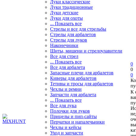
Луки классические
Луки традиционные
Луки детские
Луки для охоты
... Показать все
Стрелы и все для стрельбы
Стрелы для арбалетов
Стрелы для луков
Наконечники
Щиты, мишени и стрелоулавители
Все для стрел
... Показать все
0
Все для арбалета
0
Запасные плечи для арбалетов
0
Киверы для арбалетов
Ко
Тетивы и тросы для арбалетов
пу
Чехлы и ремни
К 
Запчасти для арбалета
ва
... Показать все
пу
Все для лука
Ис
Полочки для луков
не
Прицелы и пип-сайты
оч
Перчатки и напалечьники
вы
Чехлы и кейсы
ка
Уход и запчасти
ин