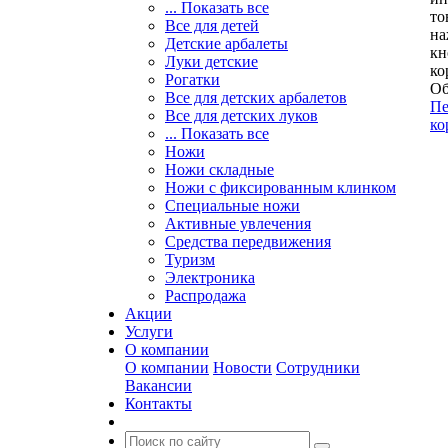
... Показать все
то
Все для детей
на
Детские арбалеты
кн
Луки детские
ко
Рогатки
Об
Все для детских арбалетов
Пе
Все для детских луков
ко
... Показать все
Ножи
Ножи складные
Ножи с фиксированным клинком
Специальные ножи
Активные увлечения
Средства передвижения
Туризм
Электроника
Распродажа
Акции
Услуги
О компании
О компании
Новости
Сотрудники
Вакансии
Контакты