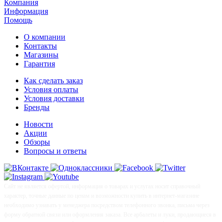
Компания
Информация
Помощь
О компании
Контакты
Магазины
Гарантия
Как сделать заказ
Условия оплаты
Условия доставки
Бренды
Новости
Акции
Обзоры
Вопросы и ответы
Сайт не является офертой, информация о товарах и услугах носит справочный
характер, точные данные по ценам и возможности купить в интернет-магазине
необходимо узнавать у менеджера посредством телефонного звонка, письма через
форму обратной связи или оформления заказа. Все арбалеты и луки, продающиеся в