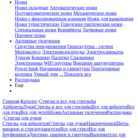
Ножи
Ножи складные
Автоматические ножи
Полуавтоматические ножи
Механические ножи
Ножи с фиксированным клинком
Ножи для выживания
Ножи туристические
Городские-тактические ножи
Специальные ножи
Керамбиты
Тычковые ножи
Прочиее ножи
Активные увлечения
Средства передвижения
Гироскутеры - сигвеи
Моноколесо
Электровелосипеды
Электросамокаты
Туризм
Коврики
Палатки
Спальники
Электроника
WiFi роутеры
Внешние аккумуляторы
Power bank
Наушники и гарнитуры
Портативные
колонки
Умный дом
... Показать все
Распродажа
Еще
Главная
-
Каталог
-
Стрелы и все для стрельбы
Арбалеты
Луки
Стрелы и все для стрельбы
Все для арбалета
Все
для лука
Все для детей
Ножи
Активные увлечения
Распродажа
-
Стрелы для луков
Стрелы для арбалетов
Стрелы для луков
Наконечники
Щиты,
мишени и стрелоулавители
Все для стрел
Все для
Боуфишинга
Дротики, шарики и гарпуны
Выниматели для