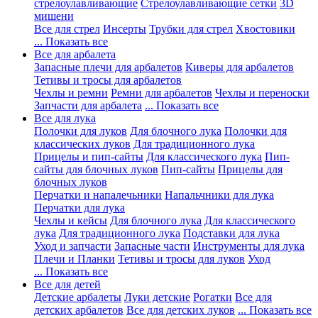
стрелоулавливающие
Стрелоулавливающие сетки
3D
мишени
Все для стрел
Инсерты
Трубки для стрел
Хвостовики
... Показать все
Все для арбалета
Запасные плечи для арбалетов
Киверы для арбалетов
Тетивы и тросы для арбалетов
Чехлы и ремни
Ремни для арбалетов
Чехлы и переноски
Запчасти для арбалета
... Показать все
Все для лука
Полочки для луков
Для блочного лука
Полочки для
классических луков
Для традиционного лука
Прицелы и пип-сайты
Для классического лука
Пип-
сайты для блочных луков
Пип-сайты
Прицелы для
блочных луков
Перчатки и напалечьники
Напальчники для лука
Перчатки для лука
Чехлы и кейсы
Для блочного лука
Для классического
лука
Для традиционного лука
Подставки для лука
Уход и запчасти
Запасные части
Инструменты для лука
Плечи и Планки
Тетивы и тросы для луков
Уход
... Показать все
Все для детей
Детские арбалеты
Луки детские
Рогатки
Все для
детских арбалетов
Все для детских луков
... Показать все