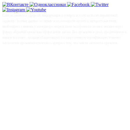
Сайт не является офертой, информация о товарах и услугах носит справочный
характер, точные данные по ценам и возможности купить в интернет-магазине
необходимо узнавать у менеджера посредством телефонного звонка, письма через
форму обратной связи или оформления заказа. Все арбалеты и луки, продающиеся в
нашем магазине, прошли обязательную государственную сертификацию и имеют
заключение криминалистического центра о том, что они не являются оружием.