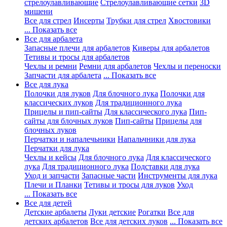
стрелоулавливающие
Стрелоулавливающие сетки
3D
мишени
Все для стрел
Инсерты
Трубки для стрел
Хвостовики
... Показать все
Все для арбалета
Запасные плечи для арбалетов
Киверы для арбалетов
Тетивы и тросы для арбалетов
Чехлы и ремни
Ремни для арбалетов
Чехлы и переноски
Запчасти для арбалета
... Показать все
Все для лука
Полочки для луков
Для блочного лука
Полочки для
классических луков
Для традиционного лука
Прицелы и пип-сайты
Для классического лука
Пип-
сайты для блочных луков
Пип-сайты
Прицелы для
блочных луков
Перчатки и напалечьники
Напальчники для лука
Перчатки для лука
Чехлы и кейсы
Для блочного лука
Для классического
лука
Для традиционного лука
Подставки для лука
Уход и запчасти
Запасные части
Инструменты для лука
Плечи и Планки
Тетивы и тросы для луков
Уход
... Показать все
Все для детей
Детские арбалеты
Луки детские
Рогатки
Все для
детских арбалетов
Все для детских луков
... Показать все