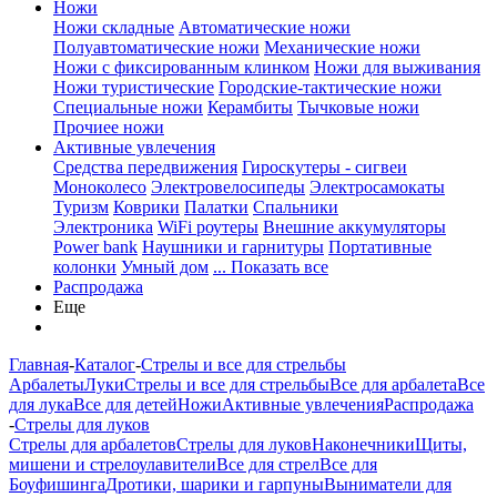
Ножи
Ножи складные
Автоматические ножи
Полуавтоматические ножи
Механические ножи
Ножи с фиксированным клинком
Ножи для выживания
Ножи туристические
Городские-тактические ножи
Специальные ножи
Керамбиты
Тычковые ножи
Прочиее ножи
Активные увлечения
Средства передвижения
Гироскутеры - сигвеи
Моноколесо
Электровелосипеды
Электросамокаты
Туризм
Коврики
Палатки
Спальники
Электроника
WiFi роутеры
Внешние аккумуляторы
Power bank
Наушники и гарнитуры
Портативные
колонки
Умный дом
... Показать все
Распродажа
Еще
Главная
-
Каталог
-
Стрелы и все для стрельбы
Арбалеты
Луки
Стрелы и все для стрельбы
Все для арбалета
Все
для лука
Все для детей
Ножи
Активные увлечения
Распродажа
-
Стрелы для луков
Стрелы для арбалетов
Стрелы для луков
Наконечники
Щиты,
мишени и стрелоулавители
Все для стрел
Все для
Боуфишинга
Дротики, шарики и гарпуны
Выниматели для