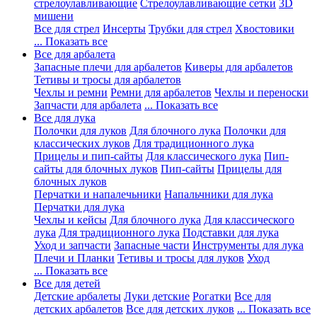
стрелоулавливающие
Стрелоулавливающие сетки
3D
мишени
Все для стрел
Инсерты
Трубки для стрел
Хвостовики
... Показать все
Все для арбалета
Запасные плечи для арбалетов
Киверы для арбалетов
Тетивы и тросы для арбалетов
Чехлы и ремни
Ремни для арбалетов
Чехлы и переноски
Запчасти для арбалета
... Показать все
Все для лука
Полочки для луков
Для блочного лука
Полочки для
классических луков
Для традиционного лука
Прицелы и пип-сайты
Для классического лука
Пип-
сайты для блочных луков
Пип-сайты
Прицелы для
блочных луков
Перчатки и напалечьники
Напальчники для лука
Перчатки для лука
Чехлы и кейсы
Для блочного лука
Для классического
лука
Для традиционного лука
Подставки для лука
Уход и запчасти
Запасные части
Инструменты для лука
Плечи и Планки
Тетивы и тросы для луков
Уход
... Показать все
Все для детей
Детские арбалеты
Луки детские
Рогатки
Все для
детских арбалетов
Все для детских луков
... Показать все