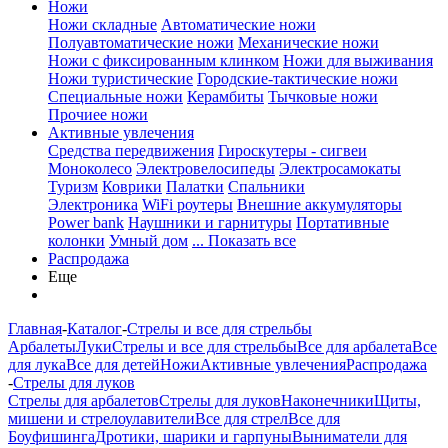
Ножи
Ножи складные
Автоматические ножи
Полуавтоматические ножи
Механические ножи
Ножи с фиксированным клинком
Ножи для выживания
Ножи туристические
Городские-тактические ножи
Специальные ножи
Керамбиты
Тычковые ножи
Прочиее ножи
Активные увлечения
Средства передвижения
Гироскутеры - сигвеи
Моноколесо
Электровелосипеды
Электросамокаты
Туризм
Коврики
Палатки
Спальники
Электроника
WiFi роутеры
Внешние аккумуляторы
Power bank
Наушники и гарнитуры
Портативные
колонки
Умный дом
... Показать все
Распродажа
Еще
Главная
-
Каталог
-
Стрелы и все для стрельбы
Арбалеты
Луки
Стрелы и все для стрельбы
Все для арбалета
Все
для лука
Все для детей
Ножи
Активные увлечения
Распродажа
-
Стрелы для луков
Стрелы для арбалетов
Стрелы для луков
Наконечники
Щиты,
мишени и стрелоулавители
Все для стрел
Все для
Боуфишинга
Дротики, шарики и гарпуны
Выниматели для