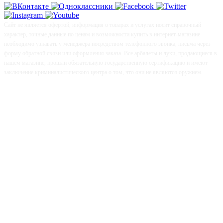
Сайт не является офертой, информация о товарах и услугах носит справочный
характер, точные данные по ценам и возможности купить в интернет-магазине
необходимо узнавать у менеджера посредством телефонного звонка, письма через
форму обратной связи или оформления заказа. Все арбалеты и луки, продающиеся в
нашем магазине, прошли обязательную государственную сертификацию и имеют
заключение криминалистического центра о том, что они не являются оружием.