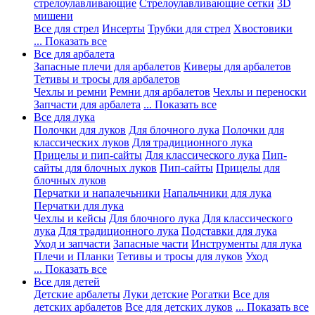
стрелоулавливающие
Стрелоулавливающие сетки
3D
мишени
Все для стрел
Инсерты
Трубки для стрел
Хвостовики
... Показать все
Все для арбалета
Запасные плечи для арбалетов
Киверы для арбалетов
Тетивы и тросы для арбалетов
Чехлы и ремни
Ремни для арбалетов
Чехлы и переноски
Запчасти для арбалета
... Показать все
Все для лука
Полочки для луков
Для блочного лука
Полочки для
классических луков
Для традиционного лука
Прицелы и пип-сайты
Для классического лука
Пип-
сайты для блочных луков
Пип-сайты
Прицелы для
блочных луков
Перчатки и напалечьники
Напальчники для лука
Перчатки для лука
Чехлы и кейсы
Для блочного лука
Для классического
лука
Для традиционного лука
Подставки для лука
Уход и запчасти
Запасные части
Инструменты для лука
Плечи и Планки
Тетивы и тросы для луков
Уход
... Показать все
Все для детей
Детские арбалеты
Луки детские
Рогатки
Все для
детских арбалетов
Все для детских луков
... Показать все