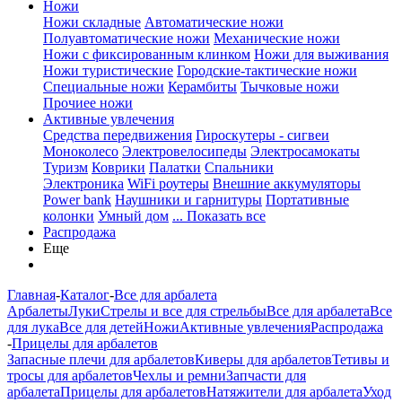
Ножи
Ножи складные
Автоматические ножи
Полуавтоматические ножи
Механические ножи
Ножи с фиксированным клинком
Ножи для выживания
Ножи туристические
Городские-тактические ножи
Специальные ножи
Керамбиты
Тычковые ножи
Прочиее ножи
Активные увлечения
Средства передвижения
Гироскутеры - сигвеи
Моноколесо
Электровелосипеды
Электросамокаты
Туризм
Коврики
Палатки
Спальники
Электроника
WiFi роутеры
Внешние аккумуляторы
Power bank
Наушники и гарнитуры
Портативные
колонки
Умный дом
... Показать все
Распродажа
Еще
Главная
-
Каталог
-
Все для арбалета
Арбалеты
Луки
Стрелы и все для стрельбы
Все для арбалета
Все
для лука
Все для детей
Ножи
Активные увлечения
Распродажа
-
Прицелы для арбалетов
Запасные плечи для арбалетов
Киверы для арбалетов
Тетивы и
тросы для арбалетов
Чехлы и ремни
Запчасти для
арбалета
Прицелы для арбалетов
Натяжители для арбалета
Уход