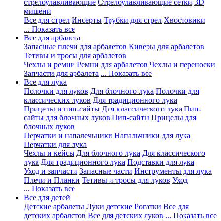
стрелоулавливающие
Стрелоулавливающие сетки
3D
мишени
Все для стрел
Инсерты
Трубки для стрел
Хвостовики
... Показать все
Все для арбалета
Запасные плечи для арбалетов
Киверы для арбалетов
Тетивы и тросы для арбалетов
Чехлы и ремни
Ремни для арбалетов
Чехлы и переноски
Запчасти для арбалета
... Показать все
Все для лука
Полочки для луков
Для блочного лука
Полочки для
классических луков
Для традиционного лука
Прицелы и пип-сайты
Для классического лука
Пип-
сайты для блочных луков
Пип-сайты
Прицелы для
блочных луков
Перчатки и напалечьники
Напальчники для лука
Перчатки для лука
Чехлы и кейсы
Для блочного лука
Для классического
лука
Для традиционного лука
Подставки для лука
Уход и запчасти
Запасные части
Инструменты для лука
Плечи и Планки
Тетивы и тросы для луков
Уход
... Показать все
Все для детей
Детские арбалеты
Луки детские
Рогатки
Все для
детских арбалетов
Все для детских луков
... Показать все