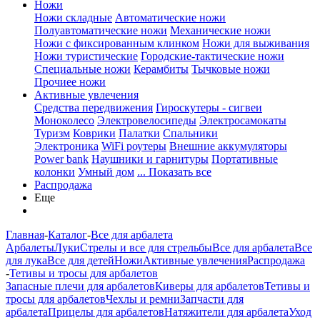
Ножи
Ножи складные
Автоматические ножи
Полуавтоматические ножи
Механические ножи
Ножи с фиксированным клинком
Ножи для выживания
Ножи туристические
Городские-тактические ножи
Специальные ножи
Керамбиты
Тычковые ножи
Прочиее ножи
Активные увлечения
Средства передвижения
Гироскутеры - сигвеи
Моноколесо
Электровелосипеды
Электросамокаты
Туризм
Коврики
Палатки
Спальники
Электроника
WiFi роутеры
Внешние аккумуляторы
Power bank
Наушники и гарнитуры
Портативные
колонки
Умный дом
... Показать все
Распродажа
Еще
Главная
-
Каталог
-
Все для арбалета
Арбалеты
Луки
Стрелы и все для стрельбы
Все для арбалета
Все
для лука
Все для детей
Ножи
Активные увлечения
Распродажа
-
Тетивы и тросы для арбалетов
Запасные плечи для арбалетов
Киверы для арбалетов
Тетивы и
тросы для арбалетов
Чехлы и ремни
Запчасти для
арбалета
Прицелы для арбалетов
Натяжители для арбалета
Уход