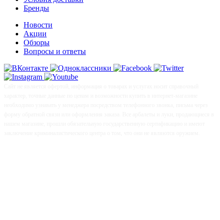
Бренды
Новости
Акции
Обзоры
Вопросы и ответы
Сайт не является офертой, информация о товарах и услугах носит справочный
характер, точные данные по ценам и возможности купить в интернет-магазине
необходимо узнавать у менеджера посредством телефонного звонка, письма через
форму обратной связи или оформления заказа. Все арбалеты и луки, продающиеся в
нашем магазине, прошли обязательную государственную сертификацию и имеют
заключение криминалистического центра о том, что они не являются оружием.