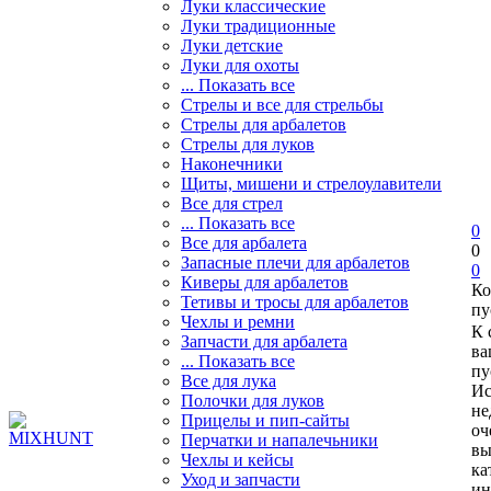
Луки классические
Луки традиционные
Луки детские
Луки для охоты
... Показать все
Стрелы и все для стрельбы
Стрелы для арбалетов
Стрелы для луков
Наконечники
Щиты, мишени и стрелоулавители
Все для стрел
... Показать все
0
Все для арбалета
0
Запасные плечи для арбалетов
0
Киверы для арбалетов
Ко
Тетивы и тросы для арбалетов
пу
Чехлы и ремни
К 
Запчасти для арбалета
ва
... Показать все
пу
Все для лука
Ис
Полочки для луков
не
Прицелы и пип-сайты
оч
Перчатки и напалечьники
вы
Чехлы и кейсы
ка
Уход и запчасти
ин