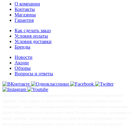
О компании
Контакты
Магазины
Гарантия
Как сделать заказ
Условия оплаты
Условия доставки
Бренды
Новости
Акции
Обзоры
Вопросы и ответы
Сайт не является офертой, информация о товарах и услугах носит справочный
характер, точные данные по ценам и возможности купить в интернет-магазине
необходимо узнавать у менеджера посредством телефонного звонка, письма через
форму обратной связи или оформления заказа. Все арбалеты и луки, продающиеся в
нашем магазине, прошли обязательную государственную сертификацию и имеют
заключение криминалистического центра о том, что они не являются оружием.