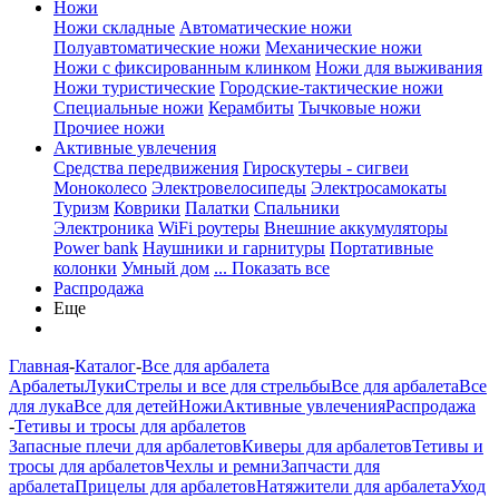
Ножи
Ножи складные
Автоматические ножи
Полуавтоматические ножи
Механические ножи
Ножи с фиксированным клинком
Ножи для выживания
Ножи туристические
Городские-тактические ножи
Специальные ножи
Керамбиты
Тычковые ножи
Прочиее ножи
Активные увлечения
Средства передвижения
Гироскутеры - сигвеи
Моноколесо
Электровелосипеды
Электросамокаты
Туризм
Коврики
Палатки
Спальники
Электроника
WiFi роутеры
Внешние аккумуляторы
Power bank
Наушники и гарнитуры
Портативные
колонки
Умный дом
... Показать все
Распродажа
Еще
Главная
-
Каталог
-
Все для арбалета
Арбалеты
Луки
Стрелы и все для стрельбы
Все для арбалета
Все
для лука
Все для детей
Ножи
Активные увлечения
Распродажа
-
Тетивы и тросы для арбалетов
Запасные плечи для арбалетов
Киверы для арбалетов
Тетивы и
тросы для арбалетов
Чехлы и ремни
Запчасти для
арбалета
Прицелы для арбалетов
Натяжители для арбалета
Уход