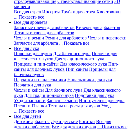
стрелоулавливающие
Стрелоулавливающие сетки
3D
мишени
Все для стрел
Инсерты
Трубки для стрел
Хвостовики
... Показать все
Все для арбалета
Запасные плечи для арбалетов
Киверы для арбалетов
Тетивы и тросы для арбалетов
Чехлы и ремни
Ремни для арбалетов
Чехлы и переноски
Запчасти для арбалета
... Показать все
Все для лука
Полочки для луков
Для блочного лука
Полочки для
классических луков
Для традиционного лука
Прицелы и пип-сайты
Для классического лука
Пип-
сайты для блочных луков
Пип-сайты
Прицелы для
блочных луков
Перчатки и напалечьники
Напальчники для лука
Перчатки для лука
Чехлы и кейсы
Для блочного лука
Для классического
лука
Для традиционного лука
Подставки для лука
Уход и запчасти
Запасные части
Инструменты для лука
Плечи и Планки
Тетивы и тросы для луков
Уход
... Показать все
Все для детей
Детские арбалеты
Луки детские
Рогатки
Все для
детских арбалетов
Все для детских луков
... Показать все