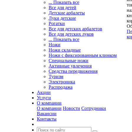
... Показать все
то
Все для детей
на
Детские арбалеты
кн
Луки детские
ко
Рогатки
Об
Все для детских арбалетов
Пе
Все для детских луков
ко
... Показать все
Ножи
Ножи складные
Ножи с фиксированным клинком
Специальные ножи
Активные увлечения
Средства передвижения
Туризм
Электроника
Распродажа
Акции
Услуги
О компании
О компании
Новости
Сотрудники
Вакансии
Контакты