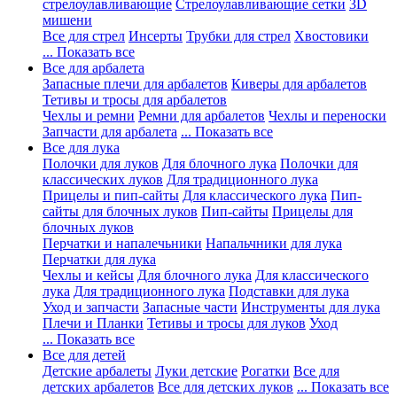
стрелоулавливающие
Стрелоулавливающие сетки
3D
мишени
Все для стрел
Инсерты
Трубки для стрел
Хвостовики
... Показать все
Все для арбалета
Запасные плечи для арбалетов
Киверы для арбалетов
Тетивы и тросы для арбалетов
Чехлы и ремни
Ремни для арбалетов
Чехлы и переноски
Запчасти для арбалета
... Показать все
Все для лука
Полочки для луков
Для блочного лука
Полочки для
классических луков
Для традиционного лука
Прицелы и пип-сайты
Для классического лука
Пип-
сайты для блочных луков
Пип-сайты
Прицелы для
блочных луков
Перчатки и напалечьники
Напальчники для лука
Перчатки для лука
Чехлы и кейсы
Для блочного лука
Для классического
лука
Для традиционного лука
Подставки для лука
Уход и запчасти
Запасные части
Инструменты для лука
Плечи и Планки
Тетивы и тросы для луков
Уход
... Показать все
Все для детей
Детские арбалеты
Луки детские
Рогатки
Все для
детских арбалетов
Все для детских луков
... Показать все