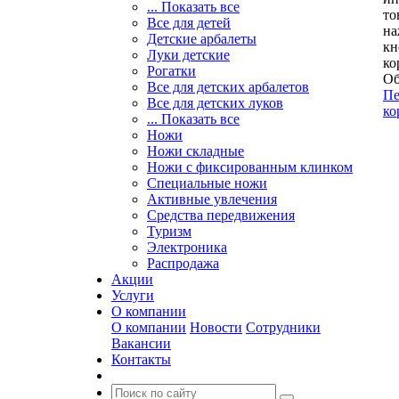
... Показать все
то
Все для детей
на
Детские арбалеты
кн
Луки детские
ко
Рогатки
Об
Все для детских арбалетов
Пе
Все для детских луков
ко
... Показать все
Ножи
Ножи складные
Ножи с фиксированным клинком
Специальные ножи
Активные увлечения
Средства передвижения
Туризм
Электроника
Распродажа
Акции
Услуги
О компании
О компании
Новости
Сотрудники
Вакансии
Контакты