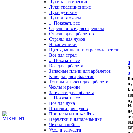
Луки классические
Луки традиционные
Луки детские
Луки для охоты
... Показать все
Стрелы и все для стрельбы
Стрелы для арбалетов
Стрелы для луков
Наконечники
Щиты, мишени и стрелоулавители
Все для стрел
... Показать все
0
Все для арбалета
0
Запасные плечи для арбалетов
0
Киверы для арбалетов
Ко
Тетивы и тросы для арбалетов
пу
Чехлы и ремни
К 
Запчасти для арбалета
ва
... Показать все
пу
Все для лука
Ис
Полочки для луков
не
Прицелы и пип-сайты
оч
Перчатки и напалечьники
вы
Чехлы и кейсы
ка
Уход и запчасти
ин