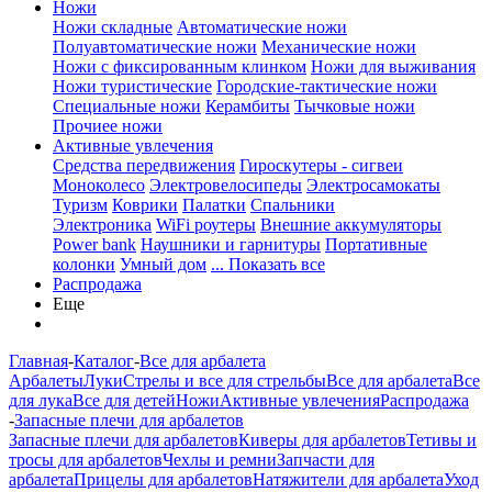
Ножи
Ножи складные
Автоматические ножи
Полуавтоматические ножи
Механические ножи
Ножи с фиксированным клинком
Ножи для выживания
Ножи туристические
Городские-тактические ножи
Специальные ножи
Керамбиты
Тычковые ножи
Прочиее ножи
Активные увлечения
Средства передвижения
Гироскутеры - сигвеи
Моноколесо
Электровелосипеды
Электросамокаты
Туризм
Коврики
Палатки
Спальники
Электроника
WiFi роутеры
Внешние аккумуляторы
Power bank
Наушники и гарнитуры
Портативные
колонки
Умный дом
... Показать все
Распродажа
Еще
Главная
-
Каталог
-
Все для арбалета
Арбалеты
Луки
Стрелы и все для стрельбы
Все для арбалета
Все
для лука
Все для детей
Ножи
Активные увлечения
Распродажа
-
Запасные плечи для арбалетов
Запасные плечи для арбалетов
Киверы для арбалетов
Тетивы и
тросы для арбалетов
Чехлы и ремни
Запчасти для
арбалета
Прицелы для арбалетов
Натяжители для арбалета
Уход