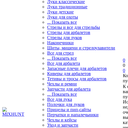
Луки классические
Луки традиционные
Луки детские
Луки для охоты
... Показать все
Стрелы и все для стрельбы
Стрелы для арбалетов
Стрелы для луков
Наконечники
Щиты, мишени и стрелоулавители
Все для стрел
... Показать все
0
Все для арбалета
0
Запасные плечи для арбалетов
0
Киверы для арбалетов
Ко
Тетивы и тросы для арбалетов
пу
Чехлы и ремни
К 
Запчасти для арбалета
ва
... Показать все
пу
Все для лука
Ис
Полочки для луков
не
Прицелы и пип-сайты
оч
Перчатки и напалечьники
вы
Чехлы и кейсы
ка
Уход и запчасти
ин