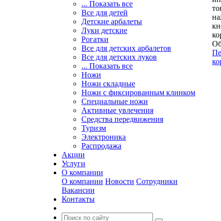
... Показать все
то
Все для детей
на
Детские арбалеты
кн
Луки детские
ко
Рогатки
Об
Все для детских арбалетов
Пе
Все для детских луков
ко
... Показать все
Ножи
Ножи складные
Ножи с фиксированным клинком
Специальные ножи
Активные увлечения
Средства передвижения
Туризм
Электроника
Распродажа
Акции
Услуги
О компании
О компании
Новости
Сотрудники
Вакансии
Контакты