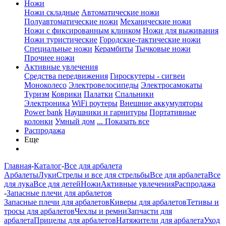
Ножи
Ножи складные
Автоматические ножи
Полуавтоматические ножи
Механические ножи
Ножи с фиксированным клинком
Ножи для выживания
Ножи туристические
Городские-тактические ножи
Специальные ножи
Керамбиты
Тычковые ножи
Прочиее ножи
Активные увлечения
Средства передвижения
Гироскутеры - сигвеи
Моноколесо
Электровелосипеды
Электросамокаты
Туризм
Коврики
Палатки
Спальники
Электроника
WiFi роутеры
Внешние аккумуляторы
Power bank
Наушники и гарнитуры
Портативные
колонки
Умный дом
... Показать все
Распродажа
Еще
Главная
-
Каталог
-
Все для арбалета
Арбалеты
Луки
Стрелы и все для стрельбы
Все для арбалета
Все
для лука
Все для детей
Ножи
Активные увлечения
Распродажа
-
Запасные плечи для арбалетов
Запасные плечи для арбалетов
Киверы для арбалетов
Тетивы и
тросы для арбалетов
Чехлы и ремни
Запчасти для
арбалета
Прицелы для арбалетов
Натяжители для арбалета
Уход