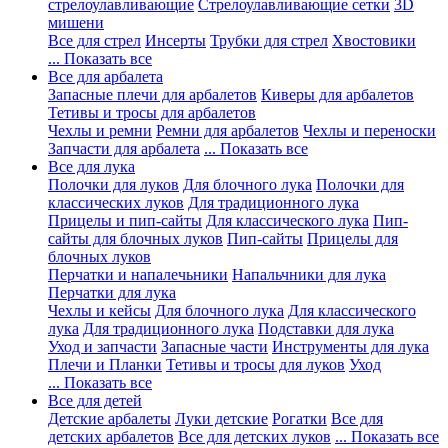
стрелоулавливающие
Стрелоулавливающие сетки
3D
мишени
Все для стрел
Инсерты
Трубки для стрел
Хвостовики
... Показать все
Все для арбалета
Запасные плечи для арбалетов
Киверы для арбалетов
Тетивы и тросы для арбалетов
Чехлы и ремни
Ремни для арбалетов
Чехлы и переноски
Запчасти для арбалета
... Показать все
Все для лука
Полочки для луков
Для блочного лука
Полочки для
классических луков
Для традиционного лука
Прицелы и пип-сайты
Для классического лука
Пип-
сайты для блочных луков
Пип-сайты
Прицелы для
блочных луков
Перчатки и напалечьники
Напальчники для лука
Перчатки для лука
Чехлы и кейсы
Для блочного лука
Для классического
лука
Для традиционного лука
Подставки для лука
Уход и запчасти
Запасные части
Инструменты для лука
Плечи и Планки
Тетивы и тросы для луков
Уход
... Показать все
Все для детей
Детские арбалеты
Луки детские
Рогатки
Все для
детских арбалетов
Все для детских луков
... Показать все