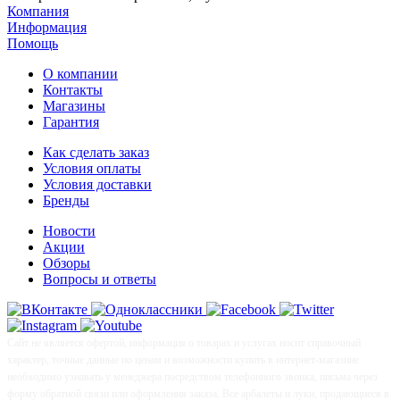
Компания
Информация
Помощь
О компании
Контакты
Магазины
Гарантия
Как сделать заказ
Условия оплаты
Условия доставки
Бренды
Новости
Акции
Обзоры
Вопросы и ответы
Сайт не является офертой, информация о товарах и услугах носит справочный
характер, точные данные по ценам и возможности купить в интернет-магазине
необходимо узнавать у менеджера посредством телефонного звонка, письма через
форму обратной связи или оформления заказа. Все арбалеты и луки, продающиеся в