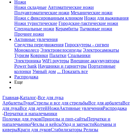
Ножи
Ножи складные
Автоматические ножи
Полуавтоматические ножи
Механические ножи
Ножи с фиксированным клинком
Ножи для выживания
Ножи туристические
Городские-тактические ножи
Специальные ножи
Керамбиты
Тычковые ножи
Прочиее ножи
Активные увлечения
Средства передвижения
Гироскутеры - сигвеи
Моноколесо
Электровелосипеды
Электросамокаты
Туризм
Коврики
Палатки
Спальники
Электроника
WiFi роутеры
Внешние аккумуляторы
Power bank
Наушники и гарнитуры
Портативные
колонки
Умный дом
... Показать все
Распродажа
Еще
Главная
-
Каталог
-
Все для лука
Арбалеты
Луки
Стрелы и все для стрельбы
Все для арбалета
Все
для лука
Все для детей
Ножи
Активные увлечения
Распродажа
-
Перчатки и напалечьники
Полочки для луков
Прицелы и пип-сайты
Перчатки и
напалечьники
Чехлы и кейсы
Уход и запчасти
Колчаны и
киверы
Краги для луков
Стабилизаторы
Релизы