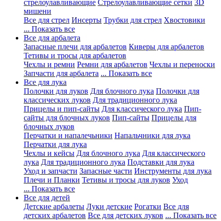
стрелоулавливающие
Стрелоулавливающие сетки
3D
мишени
Все для стрел
Инсерты
Трубки для стрел
Хвостовики
... Показать все
Все для арбалета
Запасные плечи для арбалетов
Киверы для арбалетов
Тетивы и тросы для арбалетов
Чехлы и ремни
Ремни для арбалетов
Чехлы и переноски
Запчасти для арбалета
... Показать все
Все для лука
Полочки для луков
Для блочного лука
Полочки для
классических луков
Для традиционного лука
Прицелы и пип-сайты
Для классического лука
Пип-
сайты для блочных луков
Пип-сайты
Прицелы для
блочных луков
Перчатки и напалечьники
Напальчники для лука
Перчатки для лука
Чехлы и кейсы
Для блочного лука
Для классического
лука
Для традиционного лука
Подставки для лука
Уход и запчасти
Запасные части
Инструменты для лука
Плечи и Планки
Тетивы и тросы для луков
Уход
... Показать все
Все для детей
Детские арбалеты
Луки детские
Рогатки
Все для
детских арбалетов
Все для детских луков
... Показать все