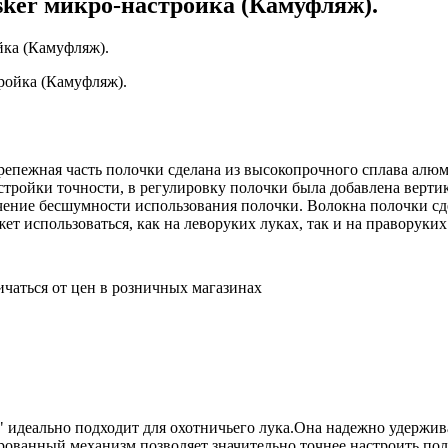
sker микро-настройка (Камуфляж).
 Крепежная часть полочки сделана из высокопрочного сплава ал
стройки точности, в регулировку полочки была добавлена вертик
личение бесшумности использования полочки. Волокна полочки сд
т использоваться, как на леворуких луках, так и на праворуких
ичаться от цен в розничных магазинах
r" идеально подходит для охотничьего лука.Она надежно удержи
рованный механизм позволяет значительно точнее настроить по