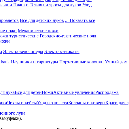
лечи и Планки
Тетивы и тросы для луков
Уход
арбалетов
Все для детских луков
... Показать все
кие ножи
Механические ножи
ожи туристические
Городские-тактические ножи
 ножи
о
Электровелосипеды
Электросамокаты
 bank
Наушники и гарнитуры
Портативные колонки
Умный дом
для лука
Все для детей
Ножи
Активные увлечения
Распродажа
ники
Чехлы и кейсы
Уход и запчасти
Колчаны и киверы
Краги для 
ионного лука
(Камуфляж).