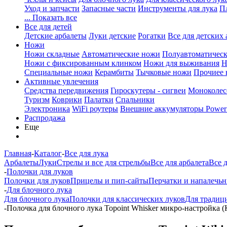
Уход и запчасти
Запасные части
Инструменты для лука
П
... Показать все
Все для детей
Детские арбалеты
Луки детские
Рогатки
Все для детских 
Ножи
Ножи складные
Автоматические ножи
Полуавтоматичес
Ножи с фиксированным клинком
Ножи для выживания
Н
Специальные ножи
Керамбиты
Тычковые ножи
Прочиее
Активные увлечения
Средства передвижения
Гироскутеры - сигвеи
Моноколес
Туризм
Коврики
Палатки
Спальники
Электроника
WiFi роутеры
Внешние аккумуляторы Power
Распродажа
Еще
Главная
-
Каталог
-
Все для лука
Арбалеты
Луки
Стрелы и все для стрельбы
Все для арбалета
Все 
-
Полочки для луков
Полочки для луков
Прицелы и пип-сайты
Перчатки и напалечь
-
Для блочного лука
Для блочного лука
Полочки для классических луков
Для традиц
-
Полочка для блочного лука Topoint Whisker микро-настройка 