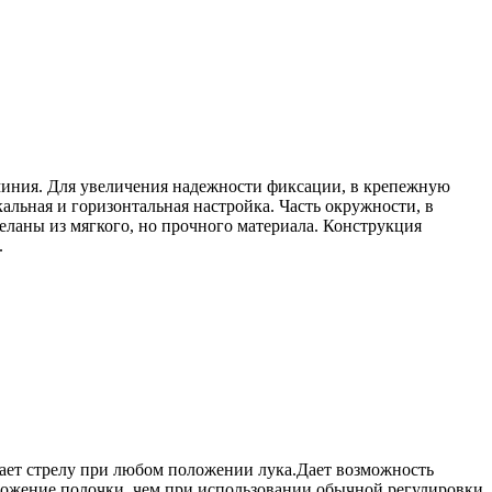
юминия. Для увеличения надежности фиксации, в крепежную
альная и горизонтальная настройка. Часть окружности, в
еланы из мягкого, но прочного материала. Конструкция
.
вает стрелу при любом положении лука.Дает возможность
ложение полочки, чем при использовании обычной регулировки