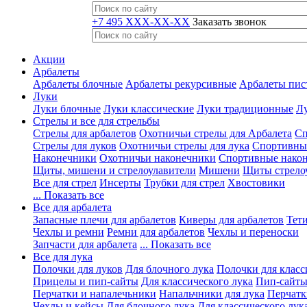
+7 495 XXX-XX-XX
Заказать звонок
Акции
Арбалеты
Арбалеты блочные
Арбалеты рекурсивные
Арбалеты пис
Луки
Луки блочные
Луки классические
Луки традиционные
Лу
Стрелы и все для стрельбы
Стрелы для арбалетов
Охотничьи стрелы для Арбалета
Сп
Стрелы для луков
Охотничьи стрелы для лука
Спортивные
Наконечники
Охотничьи наконечники
Спортивные нако
Щиты, мишени и стрелоулавители
Мишени
Щиты стрело
Все для стрел
Инсерты
Трубки для стрел
Хвостовики
... Показать все
Все для арбалета
Запасные плечи для арбалетов
Киверы для арбалетов
Тети
Чехлы и ремни
Ремни для арбалетов
Чехлы и переноски
Запчасти для арбалета
... Показать все
Все для лука
Полочки для луков
Для блочного лука
Полочки для класс
Прицелы и пип-сайты
Для классического лука
Пип-сайты
Перчатки и напалечьники
Напальчники для лука
Перчатк
Чехлы и кейсы
Для блочного лука
Для классического лук