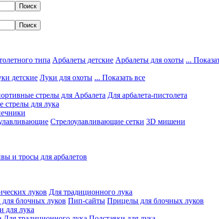
толетного типа
Арбалеты детские
Арбалеты для охоты
... Показа
ки детские
Луки для охоты
... Показать все
ортивные стрелы для Арбалета
Для арбалета-пистолета
 стрелы для лука
нечники
улавливающие
Стрелоулавливающие сетки
3D мишени
вы и тросы для арбалетов
ических луков
Для традиционного лука
 для блочных луков
Пип-сайты
Прицелы для блочных луков
и для лука
а
Для традиционного лука
Подставки для лука