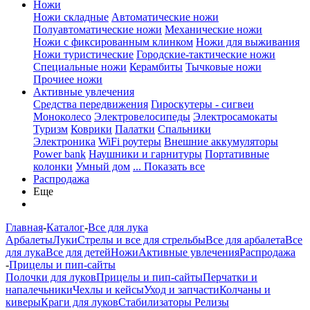
Ножи
Ножи складные
Автоматические ножи
Полуавтоматические ножи
Механические ножи
Ножи с фиксированным клинком
Ножи для выживания
Ножи туристические
Городские-тактические ножи
Специальные ножи
Керамбиты
Тычковые ножи
Прочиее ножи
Активные увлечения
Средства передвижения
Гироскутеры - сигвеи
Моноколесо
Электровелосипеды
Электросамокаты
Туризм
Коврики
Палатки
Спальники
Электроника
WiFi роутеры
Внешние аккумуляторы
Power bank
Наушники и гарнитуры
Портативные
колонки
Умный дом
... Показать все
Распродажа
Еще
Главная
-
Каталог
-
Все для лука
Арбалеты
Луки
Стрелы и все для стрельбы
Все для арбалета
Все
для лука
Все для детей
Ножи
Активные увлечения
Распродажа
-
Прицелы и пип-сайты
Полочки для луков
Прицелы и пип-сайты
Перчатки и
напалечьники
Чехлы и кейсы
Уход и запчасти
Колчаны и
киверы
Краги для луков
Стабилизаторы
Релизы