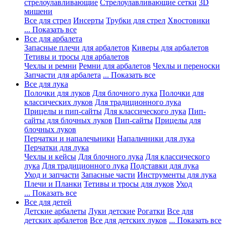
стрелоулавливающие
Стрелоулавливающие сетки
3D
мишени
Все для стрел
Инсерты
Трубки для стрел
Хвостовики
... Показать все
Все для арбалета
Запасные плечи для арбалетов
Киверы для арбалетов
Тетивы и тросы для арбалетов
Чехлы и ремни
Ремни для арбалетов
Чехлы и переноски
Запчасти для арбалета
... Показать все
Все для лука
Полочки для луков
Для блочного лука
Полочки для
классических луков
Для традиционного лука
Прицелы и пип-сайты
Для классического лука
Пип-
сайты для блочных луков
Пип-сайты
Прицелы для
блочных луков
Перчатки и напалечьники
Напальчники для лука
Перчатки для лука
Чехлы и кейсы
Для блочного лука
Для классического
лука
Для традиционного лука
Подставки для лука
Уход и запчасти
Запасные части
Инструменты для лука
Плечи и Планки
Тетивы и тросы для луков
Уход
... Показать все
Все для детей
Детские арбалеты
Луки детские
Рогатки
Все для
детских арбалетов
Все для детских луков
... Показать все