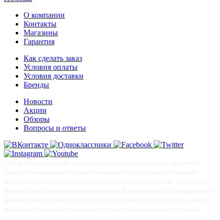
О компании
Контакты
Магазины
Гарантия
Как сделать заказ
Условия оплаты
Условия доставки
Бренды
Новости
Акции
Обзоры
Вопросы и ответы
Сайт не является офертой, информация о товарах и услугах носит справочный
характер, точные данные по ценам и возможности купить в интернет-магазине
необходимо узнавать у менеджера посредством телефонного звонка, письма через
форму обратной связи или оформления заказа. Все арбалеты и луки, продающиеся в
нашем магазине, прошли обязательную государственную сертификацию и имеют
заключение криминалистического центра о том, что они не являются оружием.