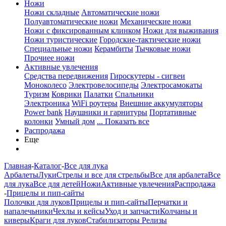
Ножи
Ножи складные
Автоматические ножи
Полуавтоматические ножи
Механические ножи
Ножи с фиксированным клинком
Ножи для выживания
Ножи туристические
Городские-тактические ножи
Специальные ножи
Керамбиты
Тычковые ножи
Прочиее ножи
Активные увлечения
Средства передвижения
Гироскутеры - сигвеи
Моноколесо
Электровелосипеды
Электросамокаты
Туризм
Коврики
Палатки
Спальники
Электроника
WiFi роутеры
Внешние аккумуляторы
Power bank
Наушники и гарнитуры
Портативные
колонки
Умный дом
... Показать все
Распродажа
Еще
Главная
-
Каталог
-
Все для лука
Арбалеты
Луки
Стрелы и все для стрельбы
Все для арбалета
Все
для лука
Все для детей
Ножи
Активные увлечения
Распродажа
-
Прицелы и пип-сайты
Полочки для луков
Прицелы и пип-сайты
Перчатки и
напалечьники
Чехлы и кейсы
Уход и запчасти
Колчаны и
киверы
Краги для луков
Стабилизаторы
Релизы