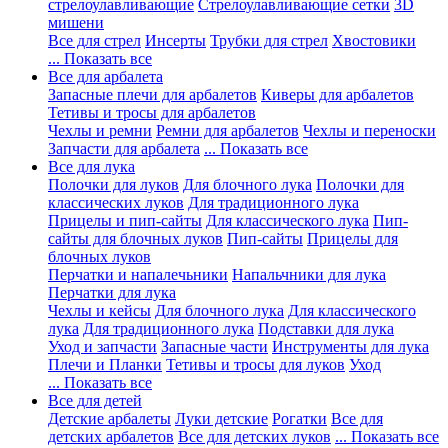
стрелоулавливающие
Стрелоулавливающие сетки
3D
мишени
Все для стрел
Инсерты
Трубки для стрел
Хвостовики
... Показать все
Все для арбалета
Запасные плечи для арбалетов
Киверы для арбалетов
Тетивы и тросы для арбалетов
Чехлы и ремни
Ремни для арбалетов
Чехлы и переноски
Запчасти для арбалета
... Показать все
Все для лука
Полочки для луков
Для блочного лука
Полочки для
классических луков
Для традиционного лука
Прицелы и пип-сайты
Для классического лука
Пип-
сайты для блочных луков
Пип-сайты
Прицелы для
блочных луков
Перчатки и напалечьники
Напальчники для лука
Перчатки для лука
Чехлы и кейсы
Для блочного лука
Для классического
лука
Для традиционного лука
Подставки для лука
Уход и запчасти
Запасные части
Инструменты для лука
Плечи и Планки
Тетивы и тросы для луков
Уход
... Показать все
Все для детей
Детские арбалеты
Луки детские
Рогатки
Все для
детских арбалетов
Все для детских луков
... Показать все