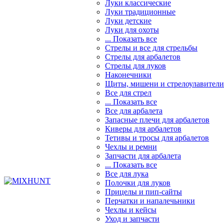
Луки классические
Луки традиционные
Луки детские
Луки для охоты
... Показать все
Стрелы и все для стрельбы
Стрелы для арбалетов
Стрелы для луков
Наконечники
Щиты, мишени и стрелоулавители
Все для стрел
... Показать все
Все для арбалета
Запасные плечи для арбалетов
Киверы для арбалетов
Тетивы и тросы для арбалетов
Чехлы и ремни
Запчасти для арбалета
... Показать все
Все для лука
Полочки для луков
Прицелы и пип-сайты
Перчатки и напалечьники
Чехлы и кейсы
Уход и запчасти