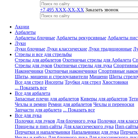
+7 495 XXX-XX-XX
Заказать звонок
Акции
Арбалеты
Арбалеты блочные
Арбалеты рекурсивные
Арбалеты пис
Луки
Луки блочные
Луки классические
Луки традиционные
Лу
Стрелы и все для стрельбы
Стрелы для арбалетов
Охотничьи стрелы для Арбалета
Сп
Стрелы для луков
Охотничьи стрелы для лука
Спортивные
Наконечники
Охотничьи наконечники
Спортивные нако
Щиты, мишени и стрелоулавители
Мишени
Щиты стрело
Все для стрел
Инсерты
Трубки для стрел
Хвостовики
... Показать все
Все для арбалета
Запасные плечи для арбалетов
Киверы для арбалетов
Тети
Чехлы и ремни
Ремни для арбалетов
Чехлы и переноски
Запчасти для арбалета
... Показать все
Все для лука
Полочки для луков
Для блочного лука
Полочки для класс
Прицелы и пип-сайты
Для классического лука
Пип-сайты
Перчатки и напалечьники
Напальчники для лука
Перчатк
Чехлы и кейсы
Для блочного лука
Для классического лук