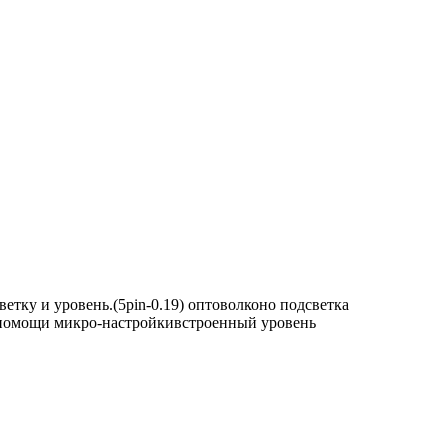
етку и уровень.(5pin-0.19) оптоволконо подсветка
и помощи микро-настройкивстроенный уровень