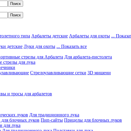
толетного типа
Арбалеты детские
Арбалеты для охоты
... Показа
ки детские
Луки для охоты
... Показать все
ортивные стрелы для Арбалета
Для арбалета-пистолета
 стрелы для лука
нечники
улавливающие
Стрелоулавливающие сетки
3D мишени
вы и тросы для арбалетов
ических луков
Для традиционного лука
 для блочных луков
Пип-сайты
Прицелы для блочных луков
и для лука
а
Для традиционного лука
Подставки для лука