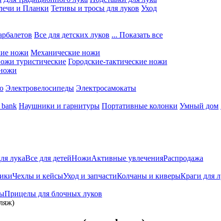
лечи и Планки
Тетивы и тросы для луков
Уход
арбалетов
Все для детских луков
... Показать все
кие ножи
Механические ножи
ожи туристические
Городские-тактические ножи
 ножи
о
Электровелосипеды
Электросамокаты
 bank
Наушники и гарнитуры
Портативные колонки
Умный дом
для лука
Все для детей
Ножи
Активные увлечения
Распродажа
ники
Чехлы и кейсы
Уход и запчасти
Колчаны и киверы
Краги для 
ты
Прицелы для блочных луков
ляж)