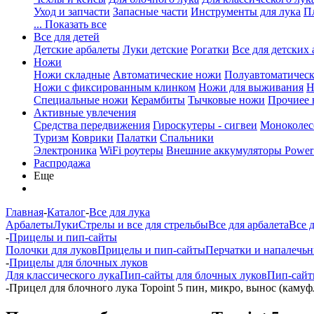
Уход и запчасти
Запасные части
Инструменты для лука
П
... Показать все
Все для детей
Детские арбалеты
Луки детские
Рогатки
Все для детских 
Ножи
Ножи складные
Автоматические ножи
Полуавтоматичес
Ножи с фиксированным клинком
Ножи для выживания
Н
Специальные ножи
Керамбиты
Тычковые ножи
Прочиее
Активные увлечения
Средства передвижения
Гироскутеры - сигвеи
Моноколес
Туризм
Коврики
Палатки
Спальники
Электроника
WiFi роутеры
Внешние аккумуляторы Power
Распродажа
Еще
Главная
-
Каталог
-
Все для лука
Арбалеты
Луки
Стрелы и все для стрельбы
Все для арбалета
Все 
-
Прицелы и пип-сайты
Полочки для луков
Прицелы и пип-сайты
Перчатки и напалечь
-
Прицелы для блочных луков
Для классического лука
Пип-сайты для блочных луков
Пип-сай
-
Прицел для блочного лука Topoint 5 пин, микро, вынос (камуф