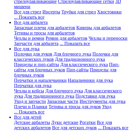
стрелоулавливающие
Стрелоулавливающие сетки
3D
мишени
Все для стрел
Инсерты
Трубки для стрел
Хвостовики
... Показать все
Все для арбалета
Запасные плечи для арбалетов
Киверы для арбалетов
Тетивы и тросы для арбалетов
Чехлы и ремни
Ремни для арбалетов
Чехлы и переноски
Запчасти для арбалета
... Показать все
Все для лука
Полочки для луков
Для блочного лука
Полочки для
классических луков
Для традиционного лука
Прицелы и пип-сайты
Для классического лука
Пип-
сайты для блочных луков
Пип-сайты
Прицелы для
блочных луков
Перчатки и напалечьники
Напальчники для лука
Перчатки для лука
Чехлы и кейсы
Для блочного лука
Для классического
лука
Для традиционного лука
Подставки для лука
Уход и запчасти
Запасные части
Инструменты для лука
Плечи и Планки
Тетивы и тросы для луков
Уход
... Показать все
Все для детей
Детские арбалеты
Луки детские
Рогатки
Все для
детских арбалетов
Все для детских луков
... Показать все