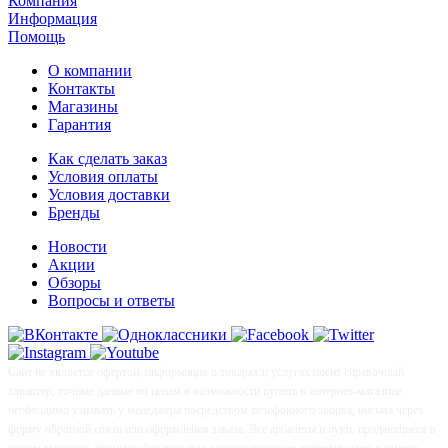
Компания
Информация
Помощь
О компании
Контакты
Магазины
Гарантия
Как сделать заказ
Условия оплаты
Условия доставки
Бренды
Новости
Акции
Обзоры
Вопросы и ответы
Сайт не является офертой, информация о товарах и услугах носит справочный
характер, точные данные по ценам и возможности купить в интернет-магазине
необходимо узнавать у менеджера посредством телефонного звонка, письма через
форму обратной связи или оформления заказа. Все арбалеты и луки, продающиеся в