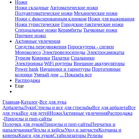
Ножи
Ножи складные
Автоматические ножи
Полуавтоматические ножи
Механические ножи
Ножи с фиксированным клинком
Ножи для выживания
Ножи туристические
Городские-тактические ножи
Специальные ножи
Керамбиты
Тычковые ножи
Прочиее ножи
Активные увлечения
Средства передвижения
Гироскутеры - сигвеи
Моноколесо
Электровелосипеды
Электросамокаты
Туризм
Коврики
Палатки
Спальники
Электроника
WiFi роутеры
Внешние аккумуляторы
Power bank
Наушники и гарнитуры
Портативные
колонки
Умный дом
... Показать все
Распродажа
Еще
Главная
-
Каталог
-
Все для лука
Арбалеты
Луки
Стрелы и все для стрельбы
Все для арбалета
Все
для лука
Все для детей
Ножи
Активные увлечения
Распродажа
-
Прицелы и пип-сайты
Полочки для луков
Прицелы и пип-сайты
Перчатки и
напалечьники
Чехлы и кейсы
Уход и запчасти
Колчаны и
киверы
Краги для луков
Стабилизаторы
Релизы