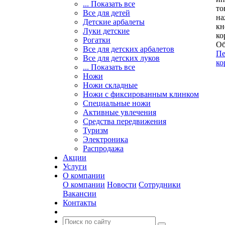
... Показать все
то
Все для детей
на
Детские арбалеты
кн
Луки детские
ко
Рогатки
Об
Все для детских арбалетов
Пе
Все для детских луков
ко
... Показать все
Ножи
Ножи складные
Ножи с фиксированным клинком
Специальные ножи
Активные увлечения
Средства передвижения
Туризм
Электроника
Распродажа
Акции
Услуги
О компании
О компании
Новости
Сотрудники
Вакансии
Контакты