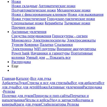
Ножи
Ножи складные
Автоматические ножи
Полуавтоматические ножи
Механические ножи
Ножи с фиксированным клинком
Ножи для выживания
Ножи туристические
Городские-тактические ножи
Специальные ножи
Керамбиты
Тычковые ножи
Прочиее ножи
Активные увлечения
Средства передвижения
Гироскутеры - сигвеи
Моноколесо
Электровелосипеды
Электросамокаты
Туризм
Коврики
Палатки
Спальники
Электроника
WiFi роутеры
Внешние аккумуляторы
Power bank
Наушники и гарнитуры
Портативные
колонки
Умный дом
... Показать все
Распродажа
Еще
Главная
-
Каталог
-
Все для лука
Арбалеты
Луки
Стрелы и все для стрельбы
Все для арбалета
Все
для лука
Все для детей
Ножи
Активные увлечения
Распродажа
-
Релизы
Полочки для луков
Прицелы и пип-сайты
Перчатки и
напалечьники
Чехлы и кейсы
Уход и запчасти
Колчаны и
киверы
Краги для луков
Стабилизаторы
Релизы