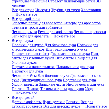
стрелоулавливающие
Стрелоулавливающие сетки
3D
мишени
Все для стрел
Инсерты
Трубки для стрел
Хвостовики
... Показать все
Все для арбалета
Запасные плечи для арбалетов
Киверы для арбалетов
Тетивы и тросы для арбалетов
Чехлы и ремни
Ремни для арбалетов
Чехлы и переноски
Запчасти для арбалета
... Показать все
Все для лука
Полочки для луков
Для блочного лука
Полочки для
классических луков
Для традиционного лука
Прицелы и пип-сайты
Для классического лука
Пип-
сайты для блочных луков
Пип-сайты
Прицелы для
блочных луков
Перчатки и напалечьники
Напальчники для лука
Перчатки для лука
Чехлы и кейсы
Для блочного лука
Для классического
лука
Для традиционного лука
Подставки для лука
Уход и запчасти
Запасные части
Инструменты для лука
Плечи и Планки
Тетивы и тросы для луков
Уход
... Показать все
Все для детей
Детские арбалеты
Луки детские
Рогатки
Все для
детских арбалетов
Все для детских луков
... Показать все