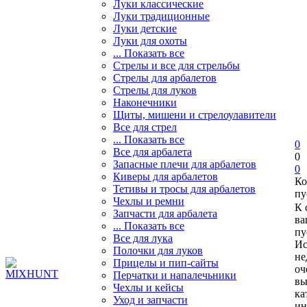
Луки классические
Луки традиционные
Луки детские
Луки для охоты
... Показать все
Стрелы и все для стрельбы
Стрелы для арбалетов
Стрелы для луков
Наконечники
Щиты, мишени и стрелоулавители
Все для стрел
... Показать все
0
Все для арбалета
0
Запасные плечи для арбалетов
0
Киверы для арбалетов
Ко
Тетивы и тросы для арбалетов
пу
Чехлы и ремни
К 
Запчасти для арбалета
ва
... Показать все
пу
Все для лука
Ис
Полочки для луков
не
Прицелы и пип-сайты
оч
Перчатки и напалечьники
вы
Чехлы и кейсы
ка
Уход и запчасти
ин