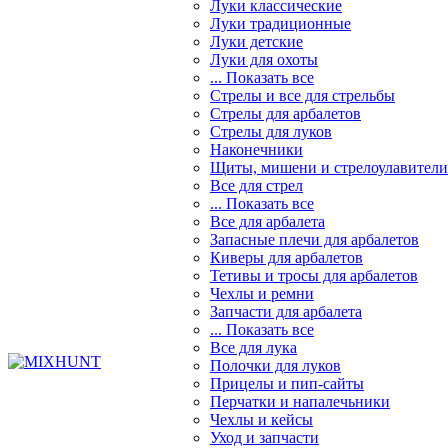
Луки классические
Луки традиционные
Луки детские
Луки для охоты
... Показать все
Стрелы и все для стрельбы
Стрелы для арбалетов
Стрелы для луков
Наконечники
Щиты, мишени и стрелоулавители
Все для стрел
... Показать все
Все для арбалета
Запасные плечи для арбалетов
Киверы для арбалетов
Тетивы и тросы для арбалетов
Чехлы и ремни
Запчасти для арбалета
... Показать все
Все для лука
Полочки для луков
Прицелы и пип-сайты
Перчатки и напалечьники
Чехлы и кейсы
Уход и запчасти