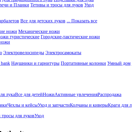
лечи и Планки
Тетивы и тросы для луков
Уход
арбалетов
Все для детских луков
... Показать все
кие ножи
Механические ножи
ожи туристические
Городские-тактические ножи
 ножи
о
Электровелосипеды
Электросамокаты
 bank
Наушники и гарнитуры
Портативные колонки
Умный дом
для лука
Все для детей
Ножи
Активные увлечения
Распродажа
ники
Чехлы и кейсы
Уход и запчасти
Колчаны и киверы
Краги для 
 тросы для луков
Уход