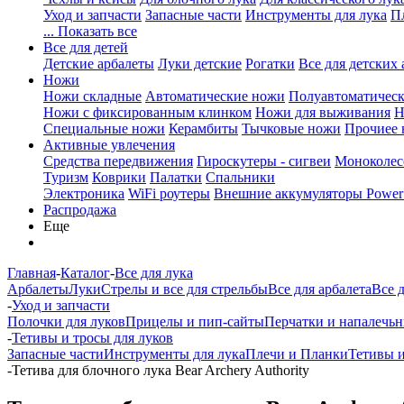
Уход и запчасти
Запасные части
Инструменты для лука
П
... Показать все
Все для детей
Детские арбалеты
Луки детские
Рогатки
Все для детских 
Ножи
Ножи складные
Автоматические ножи
Полуавтоматичес
Ножи с фиксированным клинком
Ножи для выживания
Н
Специальные ножи
Керамбиты
Тычковые ножи
Прочиее
Активные увлечения
Средства передвижения
Гироскутеры - сигвеи
Моноколес
Туризм
Коврики
Палатки
Спальники
Электроника
WiFi роутеры
Внешние аккумуляторы Power
Распродажа
Еще
Главная
-
Каталог
-
Все для лука
Арбалеты
Луки
Стрелы и все для стрельбы
Все для арбалета
Все 
-
Уход и запчасти
Полочки для луков
Прицелы и пип-сайты
Перчатки и напалечь
-
Тетивы и тросы для луков
Запасные части
Инструменты для лука
Плечи и Планки
Тетивы и
-
Тетива для блочного лука Bear Archery Authority