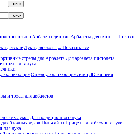
толетного типа
Арбалеты детские
Арбалеты для охоты
... Показа
ки детские
Луки для охоты
... Показать все
ортивные стрелы для Арбалета
Для арбалета-пистолета
 стрелы для лука
нечники
улавливающие
Стрелоулавливающие сетки
3D мишени
вы и тросы для арбалетов
ических луков
Для традиционного лука
 для блочных луков
Пип-сайты
Прицелы для блочных луков
и для лука
а
Для традиционного лука
Подставки для лука