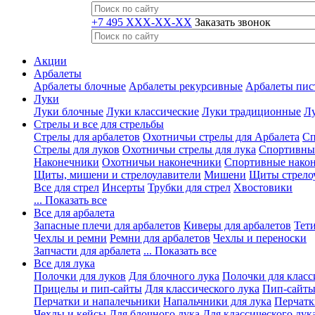
+7 495 XXX-XX-XX
Заказать звонок
Акции
Арбалеты
Арбалеты блочные
Арбалеты рекурсивные
Арбалеты пис
Луки
Луки блочные
Луки классические
Луки традиционные
Лу
Стрелы и все для стрельбы
Стрелы для арбалетов
Охотничьи стрелы для Арбалета
Сп
Стрелы для луков
Охотничьи стрелы для лука
Спортивные
Наконечники
Охотничьи наконечники
Спортивные нако
Щиты, мишени и стрелоулавители
Мишени
Щиты стрело
Все для стрел
Инсерты
Трубки для стрел
Хвостовики
... Показать все
Все для арбалета
Запасные плечи для арбалетов
Киверы для арбалетов
Тети
Чехлы и ремни
Ремни для арбалетов
Чехлы и переноски
Запчасти для арбалета
... Показать все
Все для лука
Полочки для луков
Для блочного лука
Полочки для класс
Прицелы и пип-сайты
Для классического лука
Пип-сайты
Перчатки и напалечьники
Напальчники для лука
Перчатк
Чехлы и кейсы
Для блочного лука
Для классического лук