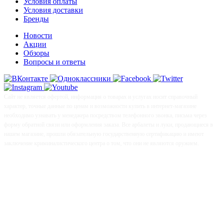
Условия оплаты
Условия доставки
Бренды
Новости
Акции
Обзоры
Вопросы и ответы
Сайт не является офертой, информация о товарах и услугах носит справочный
характер, точные данные по ценам и возможности купить в интернет-магазине
необходимо узнавать у менеджера посредством телефонного звонка, письма через
форму обратной связи или оформления заказа. Все арбалеты и луки, продающиеся в
нашем магазине, прошли обязательную государственную сертификацию и имеют
заключение криминалистического центра о том, что они не являются оружием.