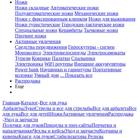
Ножи
Ножи складные
Автоматические ножи
Полуавтоматические ножи
Механические ножи
Ножи с фиксированным клинком
Ножи для выживания
Ножи туристические
Городские-тактические ножи
Специальные ножи
Керамбиты
Тычковые ножи
Прочиее ножи
Активные увлечения
Средства передвижения
Гироскутеры - сигвеи
Моноколесо
Электровелосипеды
Электросамокаты
Туризм
Коврики
Палатки
Спальники
Электроника
WiFi роутеры
Внешние аккумуляторы
Power bank
Наушники и гарнитуры
Портативные
колонки
Умный дом
... Показать все
Распродажа
Еще
Главная
-
Каталог
-
Все для лука
Арбалеты
Луки
Стрелы и все для стрельбы
Все для арбалета
Все
для лука
Все для детей
Ножи
Активные увлечения
Распродажа
-
Уход и запчасти
Полочки для луков
Прицелы и пип-сайты
Перчатки и
напалечьники
Чехлы и кейсы
Уход и запчасти
Колчаны и
киверы
Краги для луков
Стабилизаторы
Релизы