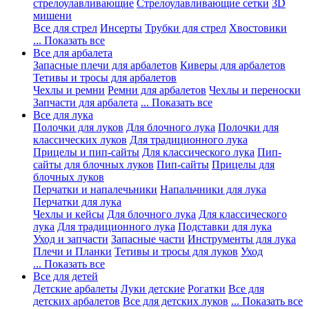
стрелоулавливающие
Стрелоулавливающие сетки
3D
мишени
Все для стрел
Инсерты
Трубки для стрел
Хвостовики
... Показать все
Все для арбалета
Запасные плечи для арбалетов
Киверы для арбалетов
Тетивы и тросы для арбалетов
Чехлы и ремни
Ремни для арбалетов
Чехлы и переноски
Запчасти для арбалета
... Показать все
Все для лука
Полочки для луков
Для блочного лука
Полочки для
классических луков
Для традиционного лука
Прицелы и пип-сайты
Для классического лука
Пип-
сайты для блочных луков
Пип-сайты
Прицелы для
блочных луков
Перчатки и напалечьники
Напальчники для лука
Перчатки для лука
Чехлы и кейсы
Для блочного лука
Для классического
лука
Для традиционного лука
Подставки для лука
Уход и запчасти
Запасные части
Инструменты для лука
Плечи и Планки
Тетивы и тросы для луков
Уход
... Показать все
Все для детей
Детские арбалеты
Луки детские
Рогатки
Все для
детских арбалетов
Все для детских луков
... Показать все