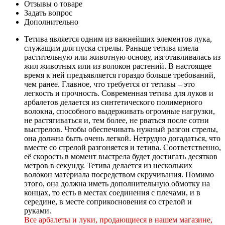
Отзывы о товаре
Задать вопрос
Дополнительно
Тетива является одним из важнейших элементов лука,
служащим для пуска стрелы. Раньше тетива имела
растительную или животную основу, изготавливалась из
жил животных или из волокон растений. В настоящее
время к ней предъявляется гораздо больше требований,
чем ранее. Главное, что требуется от тетивы – это
легкость и прочность. Современная тетива для луков и
арбалетов делается из синтетического полимерного
волокна, способного выдерживать огромные нагрузки,
не растягиваться и, тем более, не рваться после сотни
выстрелов. Чтобы обеспечивать нужный разгон стрелы,
она должна быть очень легкой. Нетрудно догадаться, что
вместе со стрелой разгоняется и тетива. Соответственно,
её скорость в момент выстрела будет достигать десятков
метров в секунду. Тетива делается из нескольких
волокон материала посредством скручивания. Помимо
этого, она должна иметь дополнительную обмотку на
концах, то есть в местах соединения с плечами, и в
середине, в месте соприкосновения со стрелой и
руками.
Все арбалеты и луки, продающиеся в нашем магазине,