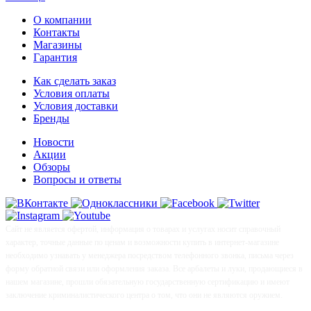
О компании
Контакты
Магазины
Гарантия
Как сделать заказ
Условия оплаты
Условия доставки
Бренды
Новости
Акции
Обзоры
Вопросы и ответы
Сайт не является офертой, информация о товарах и услугах носит справочный
характер, точные данные по ценам и возможности купить в интернет-магазине
необходимо узнавать у менеджера посредством телефонного звонка, письма через
форму обратной связи или оформления заказа. Все арбалеты и луки, продающиеся в
нашем магазине, прошли обязательную государственную сертификацию и имеют
заключение криминалистического центра о том, что они не являются оружием.