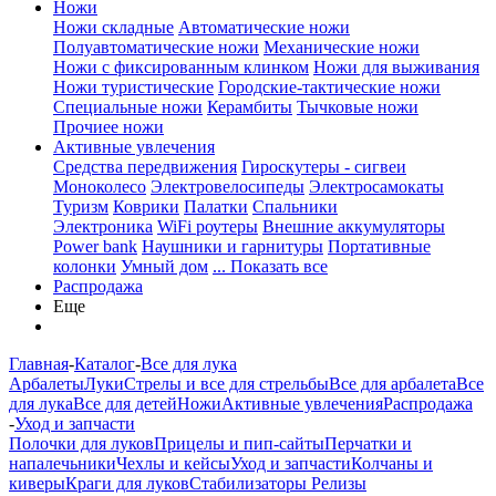
Ножи
Ножи складные
Автоматические ножи
Полуавтоматические ножи
Механические ножи
Ножи с фиксированным клинком
Ножи для выживания
Ножи туристические
Городские-тактические ножи
Специальные ножи
Керамбиты
Тычковые ножи
Прочиее ножи
Активные увлечения
Средства передвижения
Гироскутеры - сигвеи
Моноколесо
Электровелосипеды
Электросамокаты
Туризм
Коврики
Палатки
Спальники
Электроника
WiFi роутеры
Внешние аккумуляторы
Power bank
Наушники и гарнитуры
Портативные
колонки
Умный дом
... Показать все
Распродажа
Еще
Главная
-
Каталог
-
Все для лука
Арбалеты
Луки
Стрелы и все для стрельбы
Все для арбалета
Все
для лука
Все для детей
Ножи
Активные увлечения
Распродажа
-
Уход и запчасти
Полочки для луков
Прицелы и пип-сайты
Перчатки и
напалечьники
Чехлы и кейсы
Уход и запчасти
Колчаны и
киверы
Краги для луков
Стабилизаторы
Релизы