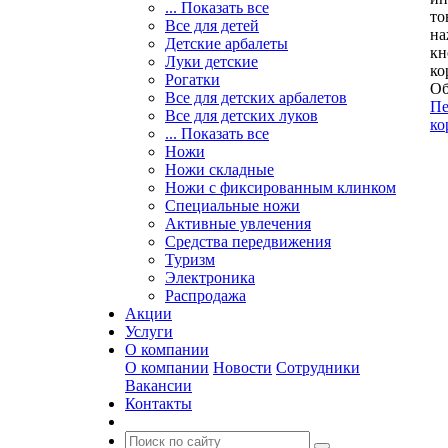
... Показать все
то
Все для детей
на
Детские арбалеты
кн
Луки детские
ко
Рогатки
Об
Все для детских арбалетов
Пе
Все для детских луков
ко
... Показать все
Ножи
Ножи складные
Ножи с фиксированным клинком
Специальные ножи
Активные увлечения
Средства передвижения
Туризм
Электроника
Распродажа
Акции
Услуги
О компании
О компании
Новости
Сотрудники
Вакансии
Контакты