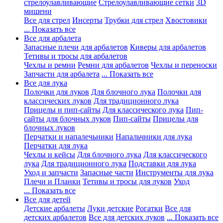
стрелоулавливающие
Стрелоулавливающие сетки
3D
мишени
Все для стрел
Инсерты
Трубки для стрел
Хвостовики
... Показать все
Все для арбалета
Запасные плечи для арбалетов
Киверы для арбалетов
Тетивы и тросы для арбалетов
Чехлы и ремни
Ремни для арбалетов
Чехлы и переноски
Запчасти для арбалета
... Показать все
Все для лука
Полочки для луков
Для блочного лука
Полочки для
классических луков
Для традиционного лука
Прицелы и пип-сайты
Для классического лука
Пип-
сайты для блочных луков
Пип-сайты
Прицелы для
блочных луков
Перчатки и напалечьники
Напальчники для лука
Перчатки для лука
Чехлы и кейсы
Для блочного лука
Для классического
лука
Для традиционного лука
Подставки для лука
Уход и запчасти
Запасные части
Инструменты для лука
Плечи и Планки
Тетивы и тросы для луков
Уход
... Показать все
Все для детей
Детские арбалеты
Луки детские
Рогатки
Все для
детских арбалетов
Все для детских луков
... Показать все