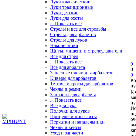
Луки классические
Луки традиционные
Луки детские
Луки для охоты
... Показать все
Стрелы и все для стрельбы
Стрелы для арбалетов
Стрелы для луков
Наконечники
Щиты, мишени и стрелоулавители
Все для стрел
... Показать все
0
Все для арбалета
0
Запасные плечи для арбалетов
0
Киверы для арбалетов
Ко
Тетивы и тросы для арбалетов
пу
Чехлы и ремни
К 
Запчасти для арбалета
ва
... Показать все
пу
Все для лука
Ис
Полочки для луков
не
Прицелы и пип-сайты
оч
Перчатки и напалечьники
вы
Чехлы и кейсы
ка
Уход и запчасти
ин