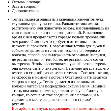
Отзывы о товаре
Задать вопрос
Дополнительно
Тетива является одним из важнейших элементов лука,
служащим для пуска стрелы. Раньше тетива имела
растительную или животную основу, изготавливалась из
жил животных или из волокон растений. В настоящее
время к ней предъявляется гораздо больше требований,
чем ранее. Главное, что требуется от тетивы – это
легкость и прочность. Современная тетива для луков и
арбалетов делается из синтетического полимерного
волокна, способного выдерживать огромные нагрузки,
не растягиваться и, тем более, не рваться после сотни
выстрелов. Чтобы обеспечивать нужный разгон стрелы,
она должна быть очень легкой. Нетрудно догадаться, что
вместе со стрелой разгоняется и тетива. Соответственно,
её скорость в момент выстрела будет достигать десятков
метров в секунду. Тетива делается из нескольких
волокон материала посредством скручивания. Помимо
этого, она должна иметь дополнительную обмотку на
концах, то есть в местах соединения с плечами, и в
середине, в месте соприкосновения со стрелой и
руками.
Все арбалеты и луки, продающиеся в нашем магазине,