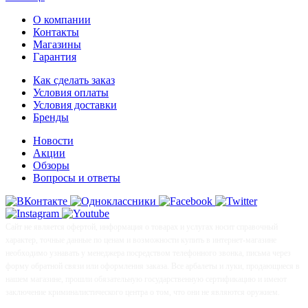
О компании
Контакты
Магазины
Гарантия
Как сделать заказ
Условия оплаты
Условия доставки
Бренды
Новости
Акции
Обзоры
Вопросы и ответы
Сайт не является офертой, информация о товарах и услугах носит справочный
характер, точные данные по ценам и возможности купить в интернет-магазине
необходимо узнавать у менеджера посредством телефонного звонка, письма через
форму обратной связи или оформления заказа. Все арбалеты и луки, продающиеся в
нашем магазине, прошли обязательную государственную сертификацию и имеют
заключение криминалистического центра о том, что они не являются оружием.