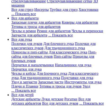
стрелоулавливающие
Стрелоулавливающие сетки
3D
мишени
Все для стрел
Инсерты
Трубки для стрел
Хвостовики
... Показать все
Все для арбалета
Запасные плечи для арбалетов
Киверы для арбалетов
Тетивы и тросы для арбалетов
Чехлы и ремни
Ремни для арбалетов
Чехлы и переноски
Запчасти для арбалета
... Показать все
Все для лука
Полочки для луков
Для блочного лука
Полочки для
классических луков
Для традиционного лука
Прицелы и пип-сайты
Для классического лука
Пип-
сайты для блочных луков
Пип-сайты
Прицелы для
блочных луков
Перчатки и напалечьники
Напальчники для лука
Перчатки для лука
Чехлы и кейсы
Для блочного лука
Для классического
лука
Для традиционного лука
Подставки для лука
Уход и запчасти
Запасные части
Инструменты для лука
Плечи и Планки
Тетивы и тросы для луков
Уход
... Показать все
Все для детей
Детские арбалеты
Луки детские
Рогатки
Все для
детских арбалетов
Все для детских луков
... Показать все