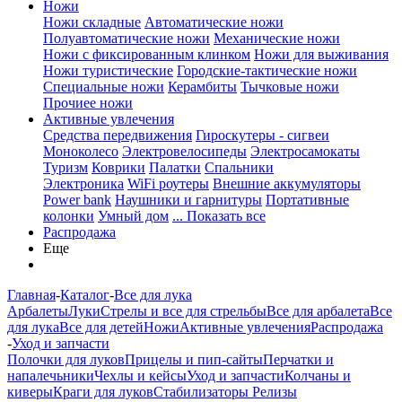
Ножи
Ножи складные
Автоматические ножи
Полуавтоматические ножи
Механические ножи
Ножи с фиксированным клинком
Ножи для выживания
Ножи туристические
Городские-тактические ножи
Специальные ножи
Керамбиты
Тычковые ножи
Прочиее ножи
Активные увлечения
Средства передвижения
Гироскутеры - сигвеи
Моноколесо
Электровелосипеды
Электросамокаты
Туризм
Коврики
Палатки
Спальники
Электроника
WiFi роутеры
Внешние аккумуляторы
Power bank
Наушники и гарнитуры
Портативные
колонки
Умный дом
... Показать все
Распродажа
Еще
Главная
-
Каталог
-
Все для лука
Арбалеты
Луки
Стрелы и все для стрельбы
Все для арбалета
Все
для лука
Все для детей
Ножи
Активные увлечения
Распродажа
-
Уход и запчасти
Полочки для луков
Прицелы и пип-сайты
Перчатки и
напалечьники
Чехлы и кейсы
Уход и запчасти
Колчаны и
киверы
Краги для луков
Стабилизаторы
Релизы