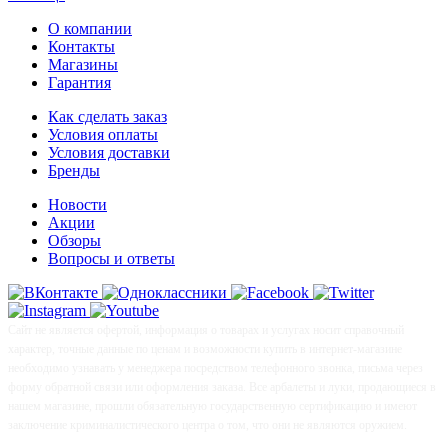
О компании
Контакты
Магазины
Гарантия
Как сделать заказ
Условия оплаты
Условия доставки
Бренды
Новости
Акции
Обзоры
Вопросы и ответы
Сайт не является офертой, информация о товарах и услугах носит справочный
характер, точные данные по ценам и возможности купить в интернет-магазине
необходимо узнавать у менеджера посредством телефонного звонка, письма через
форму обратной связи или оформления заказа. Все арбалеты и луки, продающиеся в
нашем магазине, прошли обязательную государственную сертификацию и имеют
заключение криминалистического центра о том, что они не являются оружием.