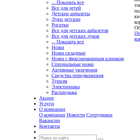
... Показать все
то
Все для детей
на
Детские арбалеты
кн
Луки детские
ко
Рогатки
Об
Все для детских арбалетов
Пе
Все для детских луков
ко
... Показать все
Ножи
Ножи складные
Ножи с фиксированным клинком
Специальные ножи
Активные увлечения
Средства передвижения
Туризм
Электроника
Распродажа
Акции
Услуги
О компании
О компании
Новости
Сотрудники
Вакансии
Контакты