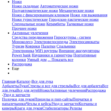
Ножи
Ножи складные
Автоматические ножи
Полуавтоматические ножи
Механические ножи
Ножи с фиксированным клинком
Ножи для выживания
Ножи туристические
Городские-тактические ножи
Специальные ножи
Керамбиты
Тычковые ножи
Прочиее ножи
Активные увлечения
Средства передвижения
Гироскутеры - сигвеи
Моноколесо
Электровелосипеды
Электросамокаты
Туризм
Коврики
Палатки
Спальники
Электроника
WiFi роутеры
Внешние аккумуляторы
Power bank
Наушники и гарнитуры
Портативные
колонки
Умный дом
... Показать все
Распродажа
Еще
Главная
-
Каталог
-
Все для лука
Арбалеты
Луки
Стрелы и все для стрельбы
Все для арбалета
Все
для лука
Все для детей
Ножи
Активные увлечения
Распродажа
-
Уход и запчасти
Полочки для луков
Прицелы и пип-сайты
Перчатки и
напалечьники
Чехлы и кейсы
Уход и запчасти
Колчаны и
киверы
Краги для луков
Стабилизаторы
Релизы