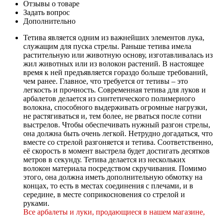
Отзывы о товаре
Задать вопрос
Дополнительно
Тетива является одним из важнейших элементов лука,
служащим для пуска стрелы. Раньше тетива имела
растительную или животную основу, изготавливалась из
жил животных или из волокон растений. В настоящее
время к ней предъявляется гораздо больше требований,
чем ранее. Главное, что требуется от тетивы – это
легкость и прочность. Современная тетива для луков и
арбалетов делается из синтетического полимерного
волокна, способного выдерживать огромные нагрузки,
не растягиваться и, тем более, не рваться после сотни
выстрелов. Чтобы обеспечивать нужный разгон стрелы,
она должна быть очень легкой. Нетрудно догадаться, что
вместе со стрелой разгоняется и тетива. Соответственно,
её скорость в момент выстрела будет достигать десятков
метров в секунду. Тетива делается из нескольких
волокон материала посредством скручивания. Помимо
этого, она должна иметь дополнительную обмотку на
концах, то есть в местах соединения с плечами, и в
середине, в месте соприкосновения со стрелой и
руками.
Все арбалеты и луки, продающиеся в нашем магазине,