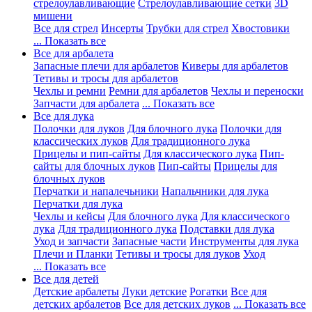
стрелоулавливающие
Стрелоулавливающие сетки
3D
мишени
Все для стрел
Инсерты
Трубки для стрел
Хвостовики
... Показать все
Все для арбалета
Запасные плечи для арбалетов
Киверы для арбалетов
Тетивы и тросы для арбалетов
Чехлы и ремни
Ремни для арбалетов
Чехлы и переноски
Запчасти для арбалета
... Показать все
Все для лука
Полочки для луков
Для блочного лука
Полочки для
классических луков
Для традиционного лука
Прицелы и пип-сайты
Для классического лука
Пип-
сайты для блочных луков
Пип-сайты
Прицелы для
блочных луков
Перчатки и напалечьники
Напальчники для лука
Перчатки для лука
Чехлы и кейсы
Для блочного лука
Для классического
лука
Для традиционного лука
Подставки для лука
Уход и запчасти
Запасные части
Инструменты для лука
Плечи и Планки
Тетивы и тросы для луков
Уход
... Показать все
Все для детей
Детские арбалеты
Луки детские
Рогатки
Все для
детских арбалетов
Все для детских луков
... Показать все