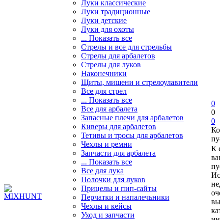
Луки классические
Луки традиционные
Луки детские
Луки для охоты
... Показать все
Стрелы и все для стрельбы
Стрелы для арбалетов
Стрелы для луков
Наконечники
Щиты, мишени и стрелоулавители
Все для стрел
... Показать все
0
Все для арбалета
0
Запасные плечи для арбалетов
0
Киверы для арбалетов
Ко
Тетивы и тросы для арбалетов
пу
Чехлы и ремни
К 
Запчасти для арбалета
ва
... Показать все
пу
Все для лука
Ис
Полочки для луков
не
Прицелы и пип-сайты
оч
Перчатки и напалечьники
вы
Чехлы и кейсы
ка
Уход и запчасти
ин