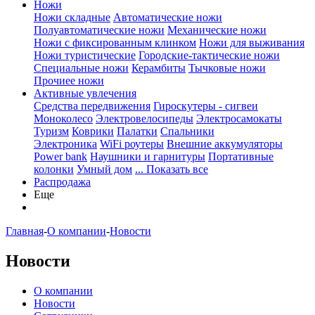
Ножи
Ножи складные
Автоматические ножи
Полуавтоматические ножи
Механические ножи
Ножи с фиксированным клинком
Ножи для выживания
Ножи туристические
Городские-тактические ножи
Специальные ножи
Керамбиты
Тычковые ножи
Прочиее ножи
Активные увлечения
Средства передвижения
Гироскутеры - сигвеи
Моноколесо
Электровелосипеды
Электросамокаты
Туризм
Коврики
Палатки
Спальники
Электроника
WiFi роутеры
Внешние аккумуляторы
Power bank
Наушники и гарнитуры
Портативные
колонки
Умный дом
... Показать все
Распродажа
Еще
Главная
-
О компании
-
Новости
Новости
О компании
Новости