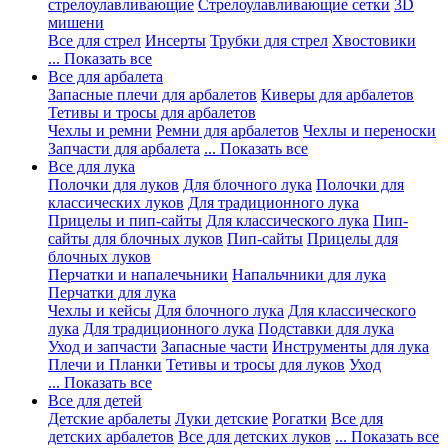
стрелоулавливающие
Стрелоулавливающие сетки
3D
мишени
Все для стрел
Инсерты
Трубки для стрел
Хвостовики
... Показать все
Все для арбалета
Запасные плечи для арбалетов
Киверы для арбалетов
Тетивы и тросы для арбалетов
Чехлы и ремни
Ремни для арбалетов
Чехлы и переноски
Запчасти для арбалета
... Показать все
Все для лука
Полочки для луков
Для блочного лука
Полочки для
классических луков
Для традиционного лука
Прицелы и пип-сайты
Для классического лука
Пип-
сайты для блочных луков
Пип-сайты
Прицелы для
блочных луков
Перчатки и напалечьники
Напальчники для лука
Перчатки для лука
Чехлы и кейсы
Для блочного лука
Для классического
лука
Для традиционного лука
Подставки для лука
Уход и запчасти
Запасные части
Инструменты для лука
Плечи и Планки
Тетивы и тросы для луков
Уход
... Показать все
Все для детей
Детские арбалеты
Луки детские
Рогатки
Все для
детских арбалетов
Все для детских луков
... Показать все