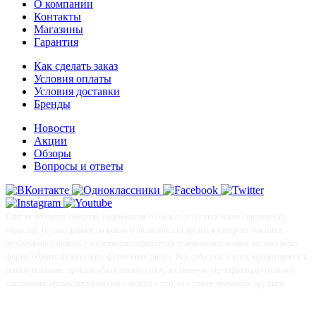
О компании
Контакты
Магазины
Гарантия
Как сделать заказ
Условия оплаты
Условия доставки
Бренды
Новости
Акции
Обзоры
Вопросы и ответы
Сайт не является офертой, информация о товарах и услугах носит справочный
характер, точные данные по ценам и возможности купить в интернет-магазине
необходимо узнавать у менеджера посредством телефонного звонка, письма через
форму обратной связи или оформления заказа. Все арбалеты и луки, продающиеся в
нашем магазине, прошли обязательную государственную сертификацию и имеют
заключение криминалистического центра о том, что они не являются оружием.