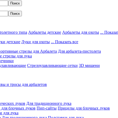
толетного типа
Арбалеты детские
Арбалеты для охоты
... Показа
ки детские
Луки для охоты
... Показать все
ортивные стрелы для Арбалета
Для арбалета-пистолета
 стрелы для лука
нечники
улавливающие
Стрелоулавливающие сетки
3D мишени
вы и тросы для арбалетов
ических луков
Для традиционного лука
 для блочных луков
Пип-сайты
Прицелы для блочных луков
и для лука
а
Для традиционного лука
Подставки для лука