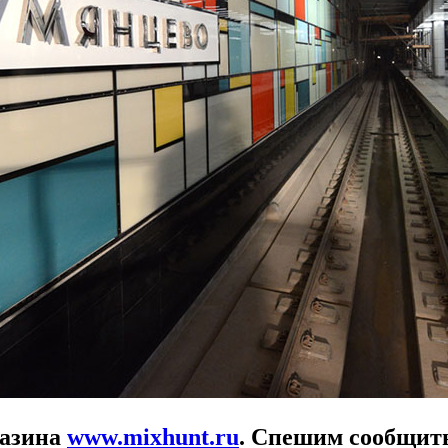
газина
www.mixhunt.ru
. Спешим сообщить,