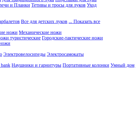
лечи и Планки
Тетивы и тросы для луков
Уход
арбалетов
Все для детских луков
... Показать все
кие ножи
Механические ножи
ожи туристические
Городские-тактические ножи
 ножи
о
Электровелосипеды
Электросамокаты
 bank
Наушники и гарнитуры
Портативные колонки
Умный дом