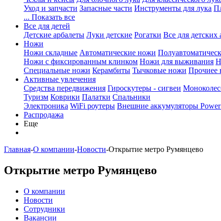
Уход и запчасти
Запасные части
Инструменты для лука
П
... Показать все
Все для детей
Детские арбалеты
Луки детские
Рогатки
Все для детских 
Ножи
Ножи складные
Автоматические ножи
Полуавтоматичес
Ножи с фиксированным клинком
Ножи для выживания
Н
Специальные ножи
Керамбиты
Тычковые ножи
Прочиее
Активные увлечения
Средства передвижения
Гироскутеры - сигвеи
Моноколес
Туризм
Коврики
Палатки
Спальники
Электроника
WiFi роутеры
Внешние аккумуляторы Power
Распродажа
Еще
Главная
-
О компании
-
Новости
-
Открытие метро Румянцево
Открытие метро Румянцево
О компании
Новости
Сотрудники
Вакансии