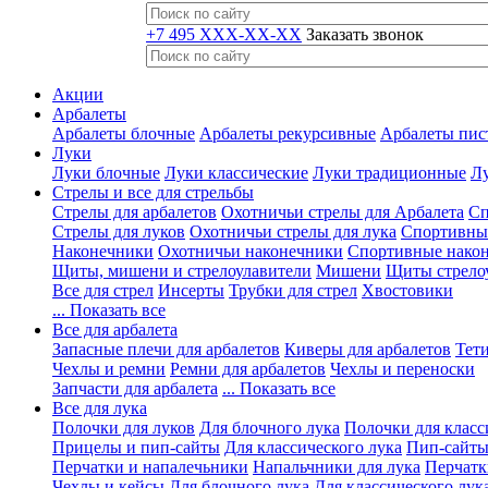
+7 495 XXX-XX-XX
Заказать звонок
Акции
Арбалеты
Арбалеты блочные
Арбалеты рекурсивные
Арбалеты пис
Луки
Луки блочные
Луки классические
Луки традиционные
Лу
Стрелы и все для стрельбы
Стрелы для арбалетов
Охотничьи стрелы для Арбалета
Сп
Стрелы для луков
Охотничьи стрелы для лука
Спортивные
Наконечники
Охотничьи наконечники
Спортивные нако
Щиты, мишени и стрелоулавители
Мишени
Щиты стрело
Все для стрел
Инсерты
Трубки для стрел
Хвостовики
... Показать все
Все для арбалета
Запасные плечи для арбалетов
Киверы для арбалетов
Тети
Чехлы и ремни
Ремни для арбалетов
Чехлы и переноски
Запчасти для арбалета
... Показать все
Все для лука
Полочки для луков
Для блочного лука
Полочки для класс
Прицелы и пип-сайты
Для классического лука
Пип-сайты
Перчатки и напалечьники
Напальчники для лука
Перчатк
Чехлы и кейсы
Для блочного лука
Для классического лук