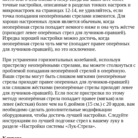
точные настройки, описанные в разделах тонких настроек и
микронастроек на страницах 12-14, не удивляйтесь, если
точка попадания неоперёнными стрелами изменится. Для
хорошо настроенных луков является обычным, когда
неоперённая стрела попадает немного ниже и она чуть жёстче
(приходит левее оперённых стрел для лучников-правшей).
Изредка хорошей настройки можно достичь, когда
неоперённая стрела чуть мягче (попадает правее оперённых
для лучников-правшей), но это исключение.
При устранении горизонтальных колебаний, используя
пристрелку неоперёнными стрелами, вы можете столкнуться с
проблемой попадания неоперённой стрелой в оперённую.
Ваши стрелы могут быть слишком мягкими (неоперённые
стрелы приходят правее оперенных для лучников-правшей)
или слишком жёсткими (неоперённые стрелы приходят левее
для лучников-правшей). Если после пристрелки по этому
методу неоперённая стрела попадает правее (мягкая) или
левее (жёсткая) более чем на 6 дюймов (15 см.) с 20 ярдов, вам
необходимо сделать дополнительные модификации
оборудования, чтобы достичь лучшей настройки. Следуйте
инструкциям по лучшей подгонке стрел к вашему луку в
разделе «Настройки системы «Лук-Стрела».