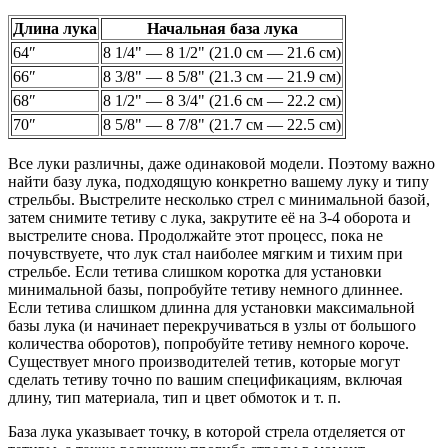
Длина лука
Начальная база лука
64″
8 1/4" — 8 1/2" (21.0 см — 21.6 см)
66″
8 3/8" — 8 5/8" (21.3 см — 21.9 см)
68″
8 1/2" — 8 3/4" (21.6 см — 22.2 см)
70″
8 5/8" — 8 7/8" (21.7 см — 22.5 см)
Все луки различны, даже одинаковой модели. Поэтому важно
найти базу лука, подходящую конкретно вашему луку и типу
стрельбы. Выстрелите несколько стрел с минимальной базой,
затем снимите тетиву с лука, закрутите её на 3-4 оборота и
выстрелите снова. Продолжайте этот процесс, пока не
почувствуете, что лук стал наиболее мягким и тихим при
стрельбе. Если тетива слишком коротка для установки
минимальной базы, попробуйте тетиву немного длиннее.
Если тетива слишком длинна для установки максимальной
базы лука (и начинает перекручиваться в узлы от большого
количества оборотов), попробуйте тетиву немного короче.
Существует много производителей тетив, которые могут
сделать тетиву точно по вашим спецификациям, включая
длину, тип материала, тип и цвет обмоток и т. п.
База лука указывает точку, в которой стрела отделяется от