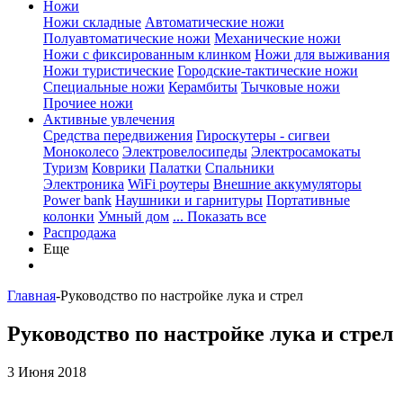
Ножи
Ножи складные
Автоматические ножи
Полуавтоматические ножи
Механические ножи
Ножи с фиксированным клинком
Ножи для выживания
Ножи туристические
Городские-тактические ножи
Специальные ножи
Керамбиты
Тычковые ножи
Прочиее ножи
Активные увлечения
Средства передвижения
Гироскутеры - сигвеи
Моноколесо
Электровелосипеды
Электросамокаты
Туризм
Коврики
Палатки
Спальники
Электроника
WiFi роутеры
Внешние аккумуляторы
Power bank
Наушники и гарнитуры
Портативные
колонки
Умный дом
... Показать все
Распродажа
Еще
Главная
-
Руководство по настройке лука и стрел
Руководство по настройке лука и стрел
3 Июня 2018