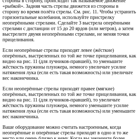
стороны в сторону, происходит так называемое движение
«рыбкой». Задняя часть стрелы движется из стороны в
сторону во время полёта стрелы. См. рис. 11. Чтобы устранить
горизонтальные колебания, используйте пристрелку
неоперёнными стрелами. Сделайте 3 выстрела оперёнными
стрелами с дистанции от 15 до 20 ярдов (или метров), а затем
выстрелите двумя неоперёнными стрелами, не меняя точки
прицеливания.
Если неоперённые стрелы приходят левее (жёсткие)
оперённых, выстреленных по той же точке прицеливания, как
видно на рис. 11 (для лучников-правшей), то уменьшите
жёсткость пружины плунжера, немного увеличьте усилие
натяжения лука (если есть такая возможность) или увеличьте
вес наконечника.
Если неоперённые стрелы приходят правее (мягкие)
оперённых, выстреленных по той же точке прицеливания, как
видно на рис. 11 (для лучников-правшей), то увеличьте
жёсткость пружины плунжера, немного уменьшите усилие
натяжения лука (если есть такая возможность) или уменьшите
вес наконечника.
Ваше оборудование можно считать настроенным, когда
неоперённые и оперённые стрелы приходят в одно и то же
место или очень близко к нему. Когда вы закончите более