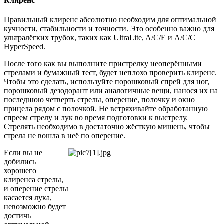
Клиренс
Правильный клиренс абсолютно необходим для оптимальной
кучности, стабильности и точности. Это особенно важно для
ультралёгких трубок, таких как UltraLite, A/C/E и A/C/C
HyperSpeed.
После того как вы выполните пристрелку неоперёнными
стрелами и бумажный тест, будет неплохо проверить клиренс.
Чтобы это сделать, используйте порошковый спрей для ног,
порошковый дезодорант или аналогичные вещи, нанося их на
последнюю четверть стрелы, оперение, полочку и окно
прицела рядом с полочкой. Не встряхивайте обработанную
спреем стрелу и лук во время подготовки к выстрелу.
Стрелять необходимо в достаточно жёсткую мишень, чтобы
стрела не вошла в неё по оперение.
Если вы не
добились
хорошего
клиренса стрелы,
и оперение стрелы
касается лука,
невозможно будет
достичь