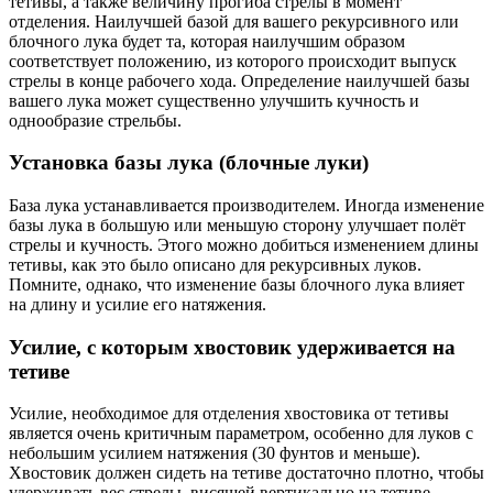
тетивы, а также величину прогиба стрелы в момент
отделения. Наилучшей базой для вашего рекурсивного или
блочного лука будет та, которая наилучшим образом
соответствует положению, из которого происходит выпуск
стрелы в конце рабочего хода. Определение наилучшей базы
вашего лука может существенно улучшить кучность и
однообразие стрельбы.
Установка базы лука (блочные луки)
База лука устанавливается производителем. Иногда изменение
базы лука в большую или меньшую сторону улучшает полёт
стрелы и кучность. Этого можно добиться изменением длины
тетивы, как это было описано для рекурсивных луков.
Помните, однако, что изменение базы блочного лука влияет
на длину и усилие его натяжения.
Усилие, с которым хвостовик удерживается на
тетиве
Усилие, необходимое для отделения хвостовика от тетивы
является очень критичным параметром, особенно для луков с
небольшим усилием натяжения (30 фунтов и меньше).
Хвостовик должен сидеть на тетиве достаточно плотно, чтобы
удерживать вес стрелы, висящей вертикально на тетиве