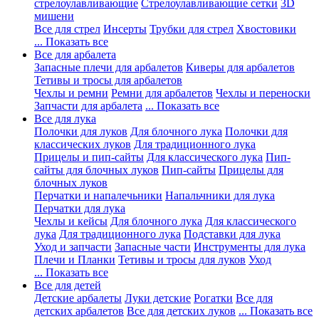
стрелоулавливающие
Стрелоулавливающие сетки
3D
мишени
Все для стрел
Инсерты
Трубки для стрел
Хвостовики
... Показать все
Все для арбалета
Запасные плечи для арбалетов
Киверы для арбалетов
Тетивы и тросы для арбалетов
Чехлы и ремни
Ремни для арбалетов
Чехлы и переноски
Запчасти для арбалета
... Показать все
Все для лука
Полочки для луков
Для блочного лука
Полочки для
классических луков
Для традиционного лука
Прицелы и пип-сайты
Для классического лука
Пип-
сайты для блочных луков
Пип-сайты
Прицелы для
блочных луков
Перчатки и напалечьники
Напальчники для лука
Перчатки для лука
Чехлы и кейсы
Для блочного лука
Для классического
лука
Для традиционного лука
Подставки для лука
Уход и запчасти
Запасные части
Инструменты для лука
Плечи и Планки
Тетивы и тросы для луков
Уход
... Показать все
Все для детей
Детские арбалеты
Луки детские
Рогатки
Все для
детских арбалетов
Все для детских луков
... Показать все