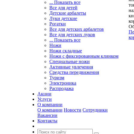
... Показать все
то
Все для детей
на
Детские арбалеты
кн
Луки детские
ко
Рогатки
Об
Все для детских арбалетов
Пе
Все для детских луков
ко
... Показать все
Ножи
Ножи складные
Ножи с фиксированным клинком
Специальные ножи
Активные увлечения
Средства передвижения
Туризм
Электроника
Распродажа
Акции
Услуги
О компании
О компании
Новости
Сотрудники
Вакансии
Контакты