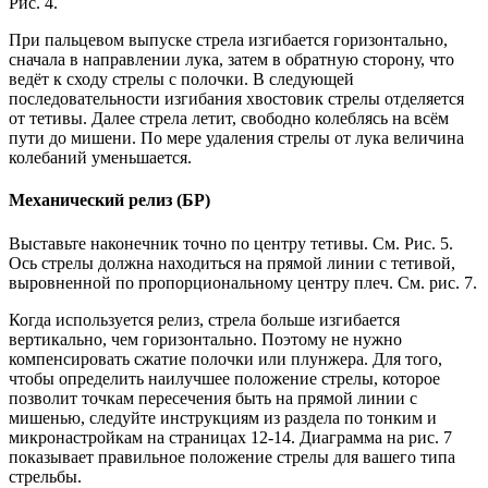
Рис. 4.
При пальцевом выпуске стрела изгибается горизонтально,
сначала в направлении лука, затем в обратную сторону, что
ведёт к сходу стрелы с полочки. В следующей
последовательности изгибания хвостовик стрелы отделяется
от тетивы. Далее стрела летит, свободно колеблясь на всём
пути до мишени. По мере удаления стрелы от лука величина
колебаний уменьшается.
Механический релиз (БР)
Выставьте наконечник точно по центру тетивы. См. Рис. 5.
Ось стрелы должна находиться на прямой линии с тетивой,
выровненной по пропорциональному центру плеч. См. рис. 7.
Когда используется релиз, стрела больше изгибается
вертикально, чем горизонтально. Поэтому не нужно
компенсировать сжатие полочки или плунжера. Для того,
чтобы определить наилучшее положение стрелы, которое
позволит точкам пересечения быть на прямой линии с
мишенью, следуйте инструкциям из раздела по тонким и
микронастройкам на страницах 12-14. Диаграмма на рис. 7
показывает правильное положение стрелы для вашего типа
стрельбы.