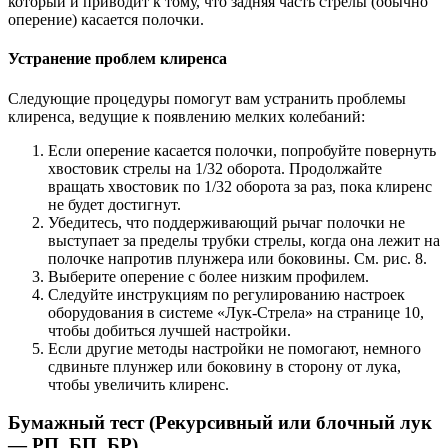
который и приводит к тому, что задняя часть стрелы (обычно
оперение) касается полочки.
Устранение проблем клиренса
Следующие процедуры помогут вам устранить проблемы
клиренса, ведущие к появлению мелких колебаний:
Если оперение касается полочки, попробуйте повернуть
хвостовик стрелы на 1/32 оборота. Продолжайте
вращать хвостовик по 1/32 оборота за раз, пока клиренс
не будет достигнут.
Убедитесь, что поддерживающий рычаг полочки не
выступает за пределы трубки стрелы, когда она лежит на
полочке напротив плунжера или боковины. См. рис. 8.
Выберите оперение с более низким профилем.
Следуйте инструкциям по регулированию настроек
оборудования в системе «Лук-Стрела» на странице 10,
чтобы добиться лучшей настройки.
Если другие методы настройки не помогают, немного
сдвиньте плунжер или боковину в сторону от лука,
чтобы увеличить клиренс.
Бумажный тест (Рекурсивный или блочный лук
— РП, БП, БР)