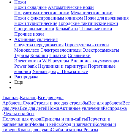
Ножи
Ножи складные
Автоматические ножи
Полуавтоматические ножи
Механические ножи
Ножи с фиксированным клинком
Ножи для выживания
Ножи туристические
Городские-тактические ножи
Специальные ножи
Керамбиты
Тычковые ножи
Прочиее ножи
Активные увлечения
Средства передвижения
Гироскутеры - сигвеи
Моноколесо
Электровелосипеды
Электросамокаты
Туризм
Коврики
Палатки
Спальники
Электроника
WiFi роутеры
Внешние аккумуляторы
Power bank
Наушники и гарнитуры
Портативные
колонки
Умный дом
... Показать все
Распродажа
Еще
Главная
-
Каталог
-
Все для лука
Арбалеты
Луки
Стрелы и все для стрельбы
Все для арбалета
Все
для лука
Все для детей
Ножи
Активные увлечения
Распродажа
-
Чехлы и кейсы
Полочки для луков
Прицелы и пип-сайты
Перчатки и
напалечьники
Чехлы и кейсы
Уход и запчасти
Колчаны и
киверы
Краги для луков
Стабилизаторы
Релизы