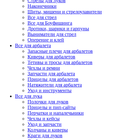
Стрелы для луков
Наконечники
Щиты, мишени и стрелоулавители
Все для стрел
Все для Боуфишинга
Дротики, шарики и гарпуны
Выниматели для стрел
Оперение и клей
Все для арбалета
Запасные плечи для арбалетов
Киверы для арбалетов
Тетивы и тросы для арбалетов
Чехлы и ремни
Запчасти для арбалета
Прицелы для арбалетов
Натяжители для арбалета
Уход и инструменты
Все для лука
Полочки для луков
Прицелы и пип-сайты
Перчатки и напалечьники
Чехлы и кейсы
Уход и запчасти
Колчаны и киверы
Краги для луков