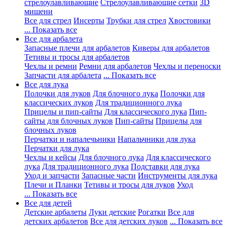
стрелоулавливающие
Стрелоулавливающие сетки
3D
мишени
Все для стрел
Инсерты
Трубки для стрел
Хвостовики
... Показать все
Все для арбалета
Запасные плечи для арбалетов
Киверы для арбалетов
Тетивы и тросы для арбалетов
Чехлы и ремни
Ремни для арбалетов
Чехлы и переноски
Запчасти для арбалета
... Показать все
Все для лука
Полочки для луков
Для блочного лука
Полочки для
классических луков
Для традиционного лука
Прицелы и пип-сайты
Для классического лука
Пип-
сайты для блочных луков
Пип-сайты
Прицелы для
блочных луков
Перчатки и напалечьники
Напальчники для лука
Перчатки для лука
Чехлы и кейсы
Для блочного лука
Для классического
лука
Для традиционного лука
Подставки для лука
Уход и запчасти
Запасные части
Инструменты для лука
Плечи и Планки
Тетивы и тросы для луков
Уход
... Показать все
Все для детей
Детские арбалеты
Луки детские
Рогатки
Все для
детских арбалетов
Все для детских луков
... Показать все