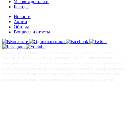
Условия доставки
Бренды
Новости
Акции
Обзоры
Вопросы и ответы
Сайт не является офертой, информация о товарах и услугах носит справочный
характер, точные данные по ценам и возможности купить в интернет-магазине
необходимо узнавать у менеджера посредством телефонного звонка, письма через
форму обратной связи или оформления заказа. Все арбалеты и луки, продающиеся в
нашем магазине, прошли обязательную государственную сертификацию и имеют
заключение криминалистического центра о том, что они не являются оружием.