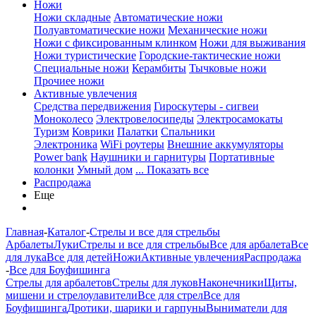
Ножи
Ножи складные
Автоматические ножи
Полуавтоматические ножи
Механические ножи
Ножи с фиксированным клинком
Ножи для выживания
Ножи туристические
Городские-тактические ножи
Специальные ножи
Керамбиты
Тычковые ножи
Прочиее ножи
Активные увлечения
Средства передвижения
Гироскутеры - сигвеи
Моноколесо
Электровелосипеды
Электросамокаты
Туризм
Коврики
Палатки
Спальники
Электроника
WiFi роутеры
Внешние аккумуляторы
Power bank
Наушники и гарнитуры
Портативные
колонки
Умный дом
... Показать все
Распродажа
Еще
Главная
-
Каталог
-
Стрелы и все для стрельбы
Арбалеты
Луки
Стрелы и все для стрельбы
Все для арбалета
Все
для лука
Все для детей
Ножи
Активные увлечения
Распродажа
-
Все для Боуфишинга
Стрелы для арбалетов
Стрелы для луков
Наконечники
Щиты,
мишени и стрелоулавители
Все для стрел
Все для
Боуфишинга
Дротики, шарики и гарпуны
Выниматели для