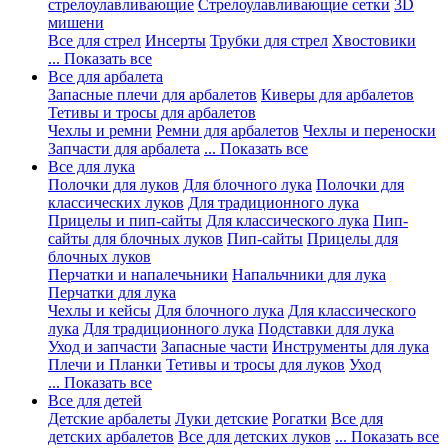
стрелоулавливающие
Стрелоулавливающие сетки
3D
мишени
Все для стрел
Инсерты
Трубки для стрел
Хвостовики
... Показать все
Все для арбалета
Запасные плечи для арбалетов
Киверы для арбалетов
Тетивы и тросы для арбалетов
Чехлы и ремни
Ремни для арбалетов
Чехлы и переноски
Запчасти для арбалета
... Показать все
Все для лука
Полочки для луков
Для блочного лука
Полочки для
классических луков
Для традиционного лука
Прицелы и пип-сайты
Для классического лука
Пип-
сайты для блочных луков
Пип-сайты
Прицелы для
блочных луков
Перчатки и напалечьники
Напальчники для лука
Перчатки для лука
Чехлы и кейсы
Для блочного лука
Для классического
лука
Для традиционного лука
Подставки для лука
Уход и запчасти
Запасные части
Инструменты для лука
Плечи и Планки
Тетивы и тросы для луков
Уход
... Показать все
Все для детей
Детские арбалеты
Луки детские
Рогатки
Все для
детских арбалетов
Все для детских луков
... Показать все