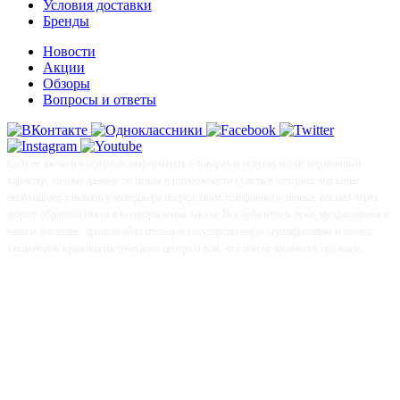
Условия доставки
Бренды
Новости
Акции
Обзоры
Вопросы и ответы
Сайт не является офертой, информация о товарах и услугах носит справочный
характер, точные данные по ценам и возможности купить в интернет-магазине
необходимо узнавать у менеджера посредством телефонного звонка, письма через
форму обратной связи или оформления заказа. Все арбалеты и луки, продающиеся в
нашем магазине, прошли обязательную государственную сертификацию и имеют
заключение криминалистического центра о том, что они не являются оружием.