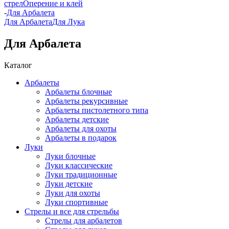
стрел
Оперение и клей
-
Для Арбалета
Для Арбалета
Для Лука
Для Арбалета
Каталог
Арбалеты
Арбалеты блочные
Арбалеты рекурсивные
Арбалеты пистолетного типа
Арбалеты детские
Арбалеты для охоты
Арбалеты в подарок
Луки
Луки блочные
Луки классические
Луки традиционные
Луки детские
Луки для охоты
Луки спортивные
Стрелы и все для стрельбы
Стрелы для арбалетов