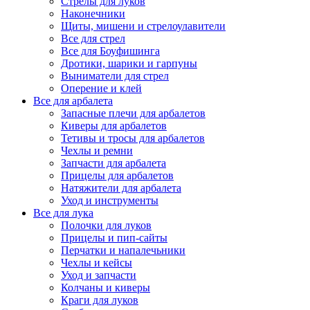
Стрелы для луков
Наконечники
Щиты, мишени и стрелоулавители
Все для стрел
Все для Боуфишинга
Дротики, шарики и гарпуны
Выниматели для стрел
Оперение и клей
Все для арбалета
Запасные плечи для арбалетов
Киверы для арбалетов
Тетивы и тросы для арбалетов
Чехлы и ремни
Запчасти для арбалета
Прицелы для арбалетов
Натяжители для арбалета
Уход и инструменты
Все для лука
Полочки для луков
Прицелы и пип-сайты
Перчатки и напалечьники
Чехлы и кейсы
Уход и запчасти
Колчаны и киверы
Краги для луков